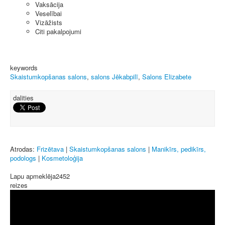
Vaksācija
Veselībai
Vizāžists
Citi pakalpojumi
keywords
Skaistumkopšanas salons
,
salons Jēkabpilī
,
Salons Elizabete
dalities
Atrodas:
Frizētava
|
Skaistumkopšanas salons
|
Manikīrs, pedikīrs,
podologs
|
Kosmetoloģija
Lapu apmeklēja
2452
reizes