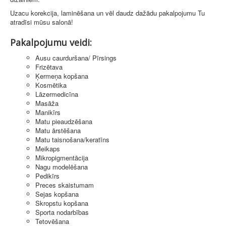
Uzacu korekcija, laminēšana un vēl daudz dažādu pakalpojumu Tu
atradīsi mūsu salonā!
Pakalpojumu veidi:
Ausu caurduršana/ Pīrsings
Frizētava
Ķermeņa kopšana
Kosmētika
Lāzermedicīna
Masāža
Manikīrs
Matu pieaudzēšana
Matu ārstēšana
Matu taisnošana/keratīns
Meikaps
Mikropigmentācija
Nagu modelēšana
Pedikīrs
Preces skaistumam
Sejas kopšana
Skropstu kopšana
Sporta nodarbības
Tetovēšana