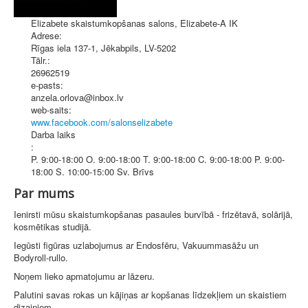
Elizabete skaistumkopšanas salons, Elizabete-A IK
Adrese:
Rīgas iela 137-1
,
Jēkabpils
, LV-5202
Tālr.:
26962519
e-pasts:
anzela.orlova@inbox.lv
web-saits:
www.facebook.com/salonselizabete
Darba laiks
:
P. 9:00-18:00 O. 9:00-18:00 T. 9:00-18:00 C. 9:00-18:00 P. 9:00-
18:00 S. 10:00-15:00 Sv. Brīvs
Par mums
Ienirsti mūsu skaistumkopšanas pasaules burvībā - frizētavā, solārijā,
kosmētikas studijā.
Iegūsti figūras uzlabojumus ar Endosfēru, Vakuummasāžu un
Bodyroll-rullo.
Noņem lieko apmatojumu ar lāzeru.
Palutini savas rokas un kājiņas ar kopšanas līdzekļiem un skaistiem
dizainiem.