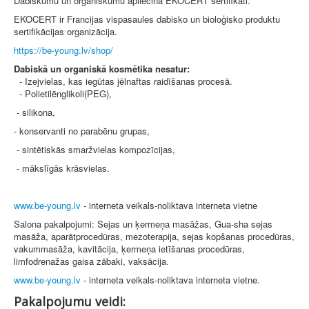
Dabiskumu un organiskumu apliecina EKOCERT sertifikāti.
EKOCERT ir Francijas vispasaules dabisko un bioloģisko produktu
sertifikācijas organizācija.
https://be-young.lv/shop/
Dabiskā un organiskā kosmētika nesatur:
- Izejvielas, kas iegūtas jēlnaftas raidīšanas procesā.
- Polietilēnglikoli(PEG),
- silikona,
- konservanti no parabēnu grupas,
- sintētiskās smaržvielas kompozīcijas,
- mākslīgās krāsvielas.
www.be-young.lv
- interneta veikals-noliktava interneta vietne
Salona pakalpojumi: Sejas un ķermeņa masāžas, Gua-sha sejas
masāža, aparātprocedūras, mezoterapija, sejas kopšanas procedūras,
vakummasāža, kavitācija, ķermeņa ietīšanas procedūras,
limfodrenažas gaisa zābaki, vaksācija.
www.be-young.lv
- interneta veikals-noliktava interneta vietne.
Pakalpojumu veidi: