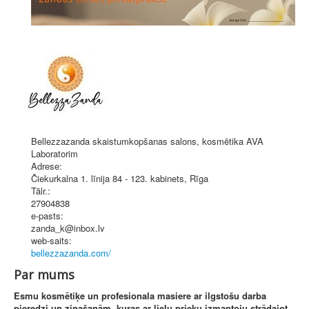
Bellezzazanda skaistumkopšanas salons, kosmētika AVA
Laboratorim
Adrese:
Čiekurkalna 1. līnija 84 - 123. kabinets
,
Rīga
Tālr.:
27904838
e-pasts:
zanda_k@inbox.lv
web-saits:
bellezzazanda.com/
Par mums
Esmu kosmētiķe un profesionala masiere ar ilgstošu darba
pieredzi un zinašanām, kuras ar lielu prieku izmantoju strādajot