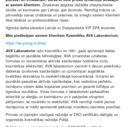
ar saviem klientiem.
Zinašanas apgūtas dažādās starptautiskās
skolās un seminaros gan Latvija, gan ārzemēs. Nemitīgi mācos un
pilnveidoju savas zināšanas un prasmes, lai sniegtu saviem klientiem
tikai labākas un profesionālākas rūpes.
Ilgstoša darba pieredze Latvijā un Starptautiskā VIP SPA ārzemēs.
Mēs piedāvājam saviem klientiem Kosmētiku AVA Laboratorium.
https://be-young.lv/shop/
AVA Laboratorim
ražo kosmētiku no 1961. gada apvienojot dabas
bagātību un jaunākās tehnoloģijas. AVA izmantotas uzlabotas
formulas un novatoriskas aktīvās sastāvdaļas nodrošina izcilu
kosmētikas efektivitāti. AVA labaratorium vienmēr ir devusi priekšroku
dabiskas izcelsmes sastāvdaļām un uzmantojusi augstākās
kvalitātes ekstraktus to visefektīvākajā koncentrācijā. Izmanto arī
jaunākās paaudzes aktīvās sastāvdaļas, kas nodrošina perfektu
risinājumu visiem ādas kopšanas posmiem un garantē tūlītējus un
ilgstošus rezultātus. Visas formulas ir labaratoriski parbaudītas
attiecībā uz alerģiju un kairinājumu un ir pakļautas stingriem
pētījumiem, lai novērtētu to efektivitāti. AVA nemitīgi meklē jaunus
risinājumus ar mērķi apmierināt jebkuras mūsdienu sievietes prasības.
Pirmais un joprojām vienīgais ražotājs ar EKO sertifikātu dabīgās un
organiskās kosmētikas ražotājs Polijā.