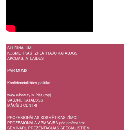
SLUDINĀJUMI
KOSMĒTIKAS IZPLATĪTĀJU KATALOGS
AKCIJAS, ATLAIDES
.
PAR MUMS
.
Konfidencialitātes politika
.
www.e-beauty.lv (desktop)
SALONU KATALOGS
MĀCĪBU CENTRI
.
PROFESIONĀLAS KOSMĒTIKAS ZĪMOLI
PROFESIONĀLĀ APMĀCĪBA pēc profesijām:
SEMINĀRI, PREZENTĀCIJAS SPECIĀLISTIEM