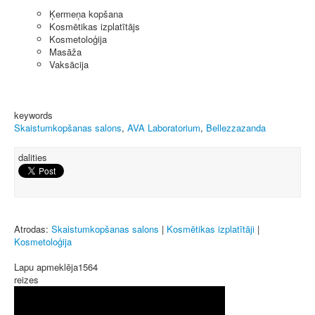
Ķermeņa kopšana
Kosmētikas izplatītājs
Kosmetoloģija
Masāža
Vaksācija
keywords
Skaistumkopšanas salons
,
AVA Laboratorium
,
Bellezzazanda
dalities
Atrodas:
Skaistumkopšanas salons
|
Kosmētikas izplatītāji
|
Kosmetoloģija
Lapu apmeklēja
1564
reizes