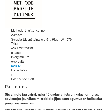
Methode Brigitte Kettner
Adrese:
Sergeja Eizenšteina iela 51
,
Rīga
, LV-1079
Tālr.:
+371 22335199
e-pasts:
info@mbk.lv
web-saits:
mbk.lv
Darba laiks
:
P-P 10:00-18:00
Par mums
Šis zīmols jau vairāk nekā 40 gadus attīsta unikālas formulas,
apvienojot jaunākos mikrobioloģijas sasniegumus ar holistisku
pieeju organismam.
Atklājiet vācu kvalitāti, ko ir augstu novērtējuši klienti gan Āzijā, gan