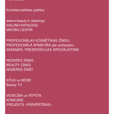
.
Konfidencialitātes politika
.
www.e-beauty.lv (desktop)
SALONU KATALOGS
MĀCĪBU CENTRI
.
PROFESIONĀLAS KOSMĒTIKAS ZĪMOLI
PROFESIONĀLĀ APMĀCĪBA pēc profesijām:
SEMINĀRI, PREZENTĀCIJAS SPECIĀLISTIEM
.
NOZARES ZIŅAS
BEAUTY ZIŅAS
NODERĪGI ZINĀT
.
STILS un MODE
Beauty TV
.
VESELĪBA un ATPŪTA
KONKURSI
PROJEKTS «PĀRVĒRTĪBAS»
.