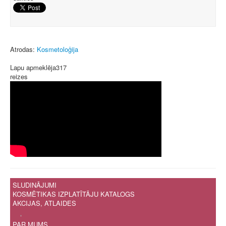
Atrodas:
Kosmetoloģija
Lapu apmeklēja
317
reizes
SLUDINĀJUMI
KOSMĒTIKAS IZPLATĪTĀJU KATALOGS
AKCIJAS, ATLAIDES
.
PAR MUMS