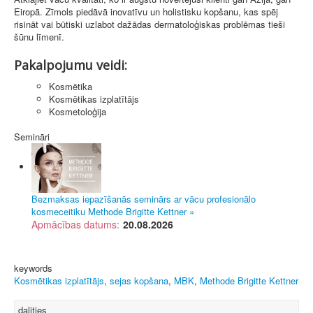
Eiropā. Zīmols piedāvā inovatīvu un holistisku kopšanu, kas spēj
risināt vai būtiski uzlabot dažādas dermatoloģiskas problēmas tieši
šūnu līmenī.
Pakalpojumu veidi:
Kosmētika
Kosmētikas izplatītājs
Kosmetoloģija
Semināri
Bezmaksas iepazīšanās seminārs ar vācu profesionālo
kosmeceitiku Methode Brigitte Kettner »
Apmācības datums:
20.08.2026
keywords
Kosmētikas izplatītājs
,
sejas kopšana
,
MBK
,
Methode Brigitte Kettner
dalities