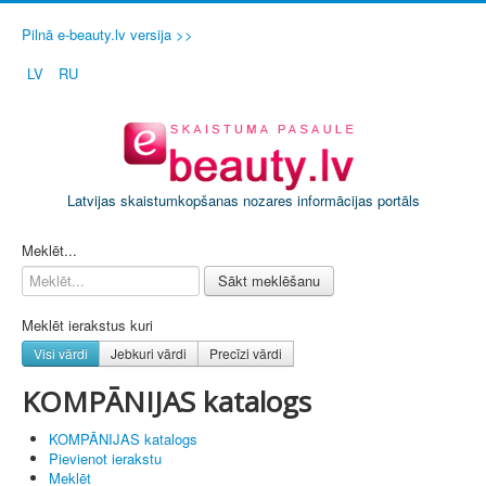
Pilnā e-beauty.lv versija >>
LV
RU
Latvijas skaistumkopšanas nozares informācijas portāls
PIETEIKT SAVU SALONU / FIRMU
Meklēt...
Sākt meklēšanu
Meklēt ierakstus kuri
Visi vārdi
Jebkuri vārdi
Precīzi vārdi
KOMPĀNIJAS katalogs
KOMPĀNIJAS katalogs
Pievienot ierakstu
Meklēt