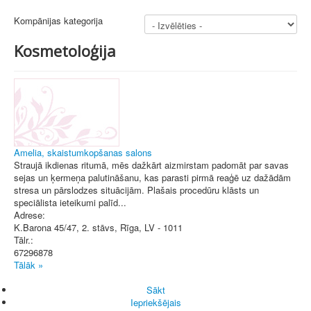
Kompānijas kategorija
Kosmetoloģija
Amelia, skaistumkopšanas salons
Straujā ikdienas ritumā, mēs dažkārt aizmirstam padomāt par savas
sejas un ķermeņa palutināšanu, kas parasti pirmā reaģē uz dažādām
stresa un pārslodzes situācijām. Plašais procedūru klāsts un
speciālista ieteikumi palīd...
Adrese:
K.Barona 45/47, 2. stāvs
,
Rīga
, LV - 1011
Tālr.:
67296878
Tālāk »
Sākt
Iepriekšējais