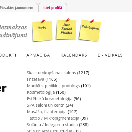
Piesakies jaunumiem
Ieiet profilā
ODUKTI
APMĀCĪBA
KALENDĀRS
E - VEIKALS
Skaistumkopšanas salons
(1217)
Frizētava
(1165)
er
Manikīrs, pedikīrs, podologs
(101)
Kosmetoloģija
(150)
Estētiskā kosmetoloģija
(96)
SPA saloni un centri
(34)
Masāža, fizioterapija
(107)
Tattoo / Mikropigmentācija
(39)
Solāriju / Iedeguma studija
(238)
Stila un Vizāžistu studija
(31)