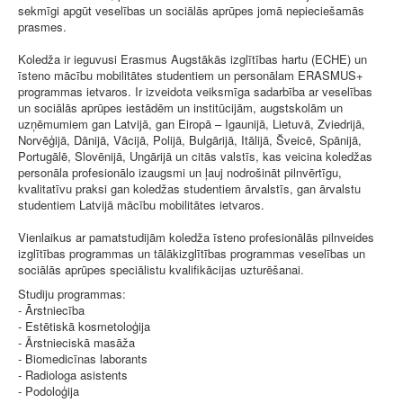
sekmīgi apgūt veselības un sociālās aprūpes jomā nepieciešamās
prasmes.
Koledža ir ieguvusi Erasmus Augstākās izglītības hartu (ECHE) un
īsteno mācību mobilitātes studentiem un personālam ERASMUS+
programmas ietvaros. Ir izveidota veiksmīga sadarbība ar veselības
un sociālās aprūpes iestādēm un institūcijām, augstskolām un
uzņēmumiem gan Latvijā, gan Eiropā – Igaunijā, Lietuvā, Zviedrijā,
Norvēģijā, Dānijā, Vācijā, Polijā, Bulgārijā, Itālijā, Šveicē, Spānijā,
Portugālē, Slovēnijā, Ungārijā un citās valstīs, kas veicina koledžas
personāla profesionālo izaugsmi un ļauj nodrošināt pilnvērtīgu,
kvalitatīvu praksi gan koledžas studentiem ārvalstīs, gan ārvalstu
studentiem Latvijā mācību mobilitātes ietvaros.
Vienlaikus ar pamatstudijām koledža īsteno profesionālās pilnveides
izglītības programmas un tālākizglītības programmas veselības un
sociālās aprūpes speciālistu kvalifikācijas uzturēšanai.
Studiju programmas:
- Ārstniecība
- Estētiskā kosmetoloģija
- Ārstnieciskā masāža
- Biomedicīnas laborants
- Radiologa asistents
- Podoloģija