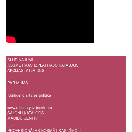
SLUDINĀJUMI
KOSMĒTIKAS IZPLATĪTĀJU KATALOGS
AKCIJAS, ATLAIDES
.
PAR MUMS
.
Konfidencialitātes politika
.
www.e-beauty.lv (desktop)
SALONU KATALOGS
MĀCĪBU CENTRI
.
PROFESIONĀLAS KOSMĒTIKAS ZĪMOLI