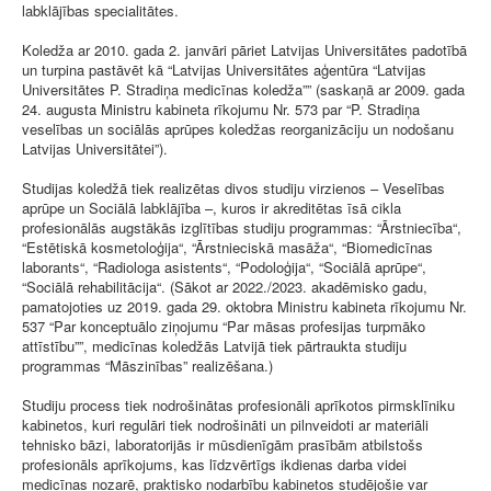
labklājības specialitātes.
Koledža ar 2010. gada 2. janvāri pāriet Latvijas Universitātes padotībā
un turpina pastāvēt kā “Latvijas Universitātes aģentūra “Latvijas
Universitātes P. Stradiņa medicīnas koledža”” (saskaņā ar 2009. gada
24. augusta Ministru kabineta rīkojumu Nr. 573 par “P. Stradiņa
veselības un sociālās aprūpes koledžas reorganizāciju un nodošanu
Latvijas Universitātei”).
Studijas koledžā tiek realizētas divos studiju virzienos – Veselības
aprūpe un Sociālā labklājība –, kuros ir akreditētas īsā cikla
profesionālās augstākās izglītības studiju programmas: “Ārstniecība“,
“Estētiskā kosmetoloģija“, “Ārstnieciskā masāža“, “Biomedicīnas
laborants“, “Radiologa asistents“, “Podoloģija“, “Sociālā aprūpe“,
“Sociālā rehabilitācija“. (Sākot ar 2022./2023. akadēmisko gadu,
pamatojoties uz 2019. gada 29. oktobra Ministru kabineta rīkojumu Nr.
537 “Par konceptuālo ziņojumu “Par māsas profesijas turpmāko
attīstību””, medicīnas koledžās Latvijā tiek pārtraukta studiju
programmas “Māszinības” realizēšana.)
Studiju process tiek nodrošinātas profesionāli aprīkotos pirmsklīniku
kabinetos, kuri regulāri tiek nodrošināti un pilnveidoti ar materiāli
tehnisko bāzi, laboratorijās ir mūsdienīgām prasībām atbilstošs
profesionāls aprīkojums, kas līdzvērtīgs ikdienas darba videi
medicīnas nozarē, praktisko nodarbību kabinetos studējošie var