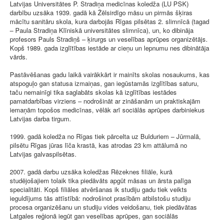
Latvijas Universitātes P. Stradiņa medicīnas koledža (LU PSK)
darbību uzsāka 1939. gadā kā Žēlsirdīgo māsu un pirmās šķiras
mācītu sanitāru skola, kura darbojās Rīgas pilsētas 2. slimnīcā (tagad
– Paula Stradiņa Klīniskā universitātes slimnīca), un, ko dibināja
profesors Pauls Stradiņš – ķirurgs un veselības aprūpes organizētājs.
Kopš 1989. gada izglītības iestāde ar cieņu un lepnumu nes dibinātāja
vārds.
Pastāvēšanas gadu laikā vairākkārt ir mainīts skolas nosaukums, kas
atspoguļo gan statusa izmaiņas, gan iegūstamās izglītības saturu,
taču nemainīgi tika saglabāts skolas kā izglītības iestādes
pamatdarbības virziens – nodrošināt ar zināšanām un praktiskajām
iemaņām topošos medicīnas, vēlāk arī sociālās aprūpes darbiniekus
Latvijas darba tirgum.
1999. gadā koledža no Rīgas tiek pārcelta uz Bulduriem – Jūrmalā,
pilsētu Rīgas jūras līča krastā, kas atrodas 23 km attālumā no
Latvijas galvaspilsētas.
2007. gadā darbu uzsāka koledžas Rēzeknes filiāle, kurā
studējošajiem tolaik tika piedāvāts apgūt māsas un ārsta palīga
specialitāti. Kopš filiāles atvēršanas ik studiju gadu tiek veikts
ieguldījums tās attīstībā: nodrošinot prasībām atbilstošu studiju
procesa organizēšanu un studiju vides veidošanu, tiek piedāvātas
Latgales reģionā iegūt gan veselības aprūpes, gan sociālās