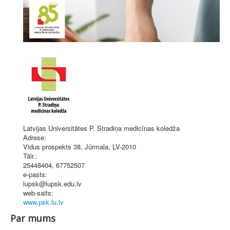
Latvijas Universitātes P. Stradiņa medicīnas koledža
Adrese:
Vidus prospekts 38
,
Jūrmala
, LV-2010
Tālr.:
25448404, 67752507
e-pasts:
lupsk@lupsk.edu.lv
web-saits:
www.psk.lu.lv
Par mums