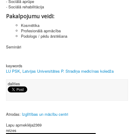
- Sociālā aprūpe
- Sociālā rehabilitācija
Pakalpojumu veidi:
Kosmētika
Profesionālā apmācība
Podologs / pēdu ārstēšana
Semināri
keywords
LU PSK
,
Latvijas Universitātes P. Stradiņa medicīnas koledža
dalities
Atrodas:
Izglītības un mācību centri
Lapu apmeklēja
2369
reizes