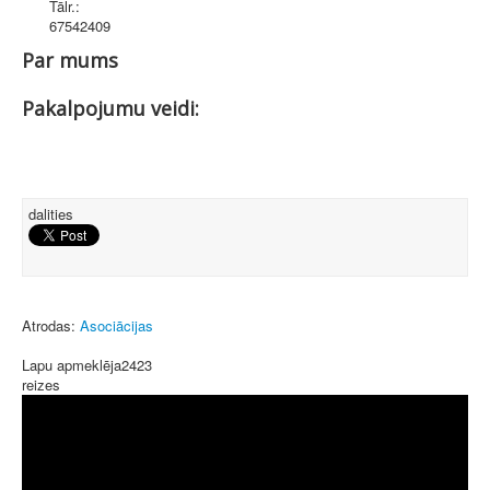
Tālr.:
67542409
Par mums
Pakalpojumu veidi:
dalities
Atrodas:
Asociācijas
Lapu apmeklēja
2423
reizes