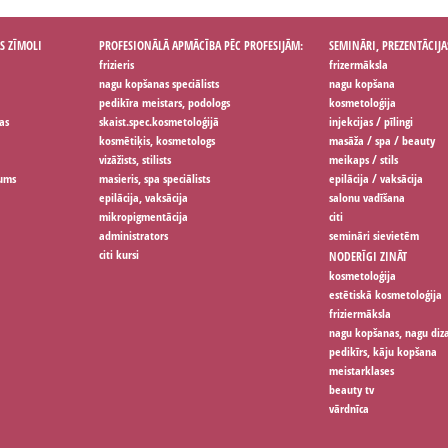
S ZĪMOLI
PROFESIONĀLĀ APMĀCĪBA PĒC PROFESIJĀM:
SEMINĀRI, PREZENTĀCIJA
frizieris
frizermāksla
nagu kopšanas speciālists
nagu kopšana
pedikīra meistars, podologs
kosmetoloģija
as
skaist.spec.kosmetoloģijā
injekcijas / pīlingi
kosmētiķis, kosmetologs
masāža / spa / beauty
vizāžists, stilists
meikaps / stils
jums
masieris, spa speciālists
epilācija / vaksācija
epilācija, vaksācija
salonu vadīšana
mikropigmentācija
citi
administrators
semināri sievietēm
citi kursi
NODERĪGI ZINĀT
kosmetoloģija
estētiskā kosmetoloģija
friziermāksla
nagu kopšanas, nagu diz
pedikīrs, kāju kopšana
meistarklases
beauty tv
vārdnīca