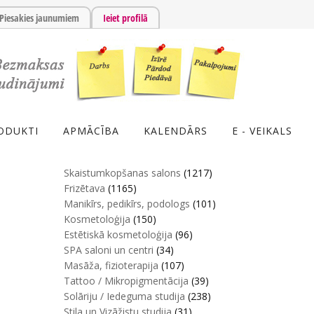
Piesakies jaunumiem
Ieiet profilā
ODUKTI
APMĀCĪBA
KALENDĀRS
E - VEIKALS
Skaistumkopšanas salons
(1217)
Frizētava
(1165)
Manikīrs, pedikīrs, podologs
(101)
Kosmetoloģija
(150)
Estētiskā kosmetoloģija
(96)
SPA saloni un centri
(34)
Masāža, fizioterapija
(107)
Tattoo / Mikropigmentācija
(39)
Solāriju / Iedeguma studija
(238)
Stila un Vizāžistu studija
(31)