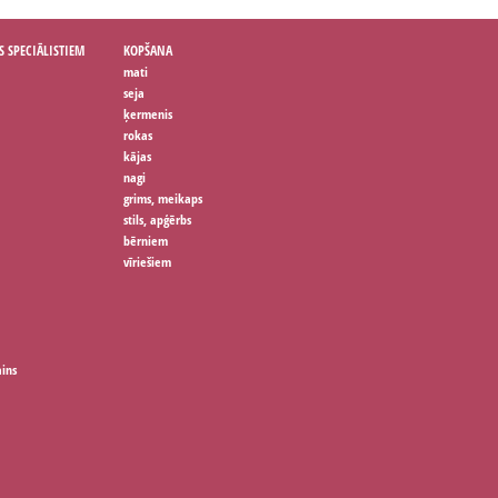
S SPECIĀLISTIEM
KOPŠANA
mati
seja
ķermenis
rokas
kājas
nagi
grims, meikaps
stils, apģērbs
bērniem
vīriešiem
ains