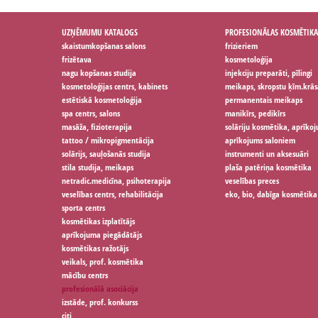
UZŅĒMUMU KATALOGS
PROFESIONĀLAS KOSMĒTIKA
skaistumkopšanas salons
frizieriem
frizētava
kosmetoloģija
nagu kopšanas studija
injekciju preparāti, pīlingi
kosmetoloģijas centrs, kabinets
meikaps, skropstu ķīm.krās
estētiskā kosmetoloģija
permanentais meikaps
spa centrs, salons
manikīrs, pedikīrs
masāža, fizioterapija
solāriju kosmētika, aprīko
tattoo / mikropigmentācija
aprīkojums saloniem
solārijs, sauļošanās studija
instrumenti un aksesuāri
stila studija, meikaps
plaša patēriņa kosmētika
netradic.medicīna, psihoterapija
veselības preces
veselības centrs, rehabilitācija
eko, bio, dabīga kosmētika
sporta centrs
kosmētikas izplatītājs
aprīkojuma piegādātājs
kosmētikas ražotājs
veikals, prof. kosmētika
mācību centrs
profesionālā asociācija
izstāde, prof. konkurss
citi