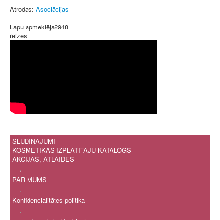
Atrodas:
Asociācijas
Lapu apmeklēja
2948
reizes
SLUDINĀJUMI
KOSMĒTIKAS IZPLATĪTĀJU KATALOGS
AKCIJAS, ATLAIDES
.
PAR MUMS
.
Konfidencialitātes politika
.