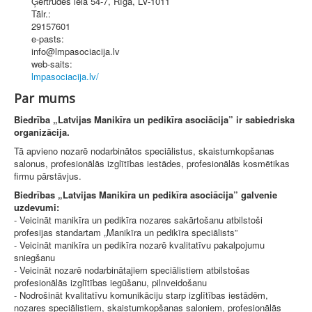
Ģertrūdes iela 54-7
,
Rīga
, LV-1011
Tālr.:
29157601
e-pasts:
info@lmpasociacija.lv
web-saits:
lmpasociacija.lv/
Par mums
Biedrība „Latvijas Manikīra un pedikīra asociācija” ir sabiedriska
organizācija.
Tā apvieno nozarē nodarbinātos speciālistus, skaistumkopšanas
salonus, profesionālās izglītības iestādes, profesionālās kosmētikas
firmu pārstāvjus.
Biedrības „Latvijas Manikīra un pedikīra asociācija” galvenie
uzdevumi:
- Veicināt manikīra un pedikīra nozares sakārtošanu atbilstoši
profesijas standartam „Manikīra un pedikīra speciālists”
- Veicināt manikīra un pedikīra nozarē kvalitatīvu pakalpojumu
sniegšanu
- Veicināt nozarē nodarbinātajiem speciālistiem atbilstošas
profesionālās izglītības iegūšanu, pilnveidošanu
- Nodrošināt kvalitatīvu komunikāciju starp izglītības iestādēm,
nozares speciālistiem, skaistumkopšanas saloniem, profesionālās