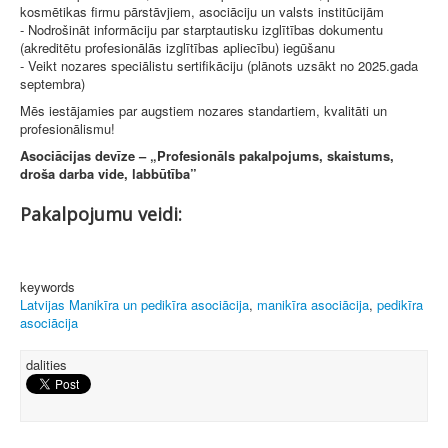
kosmētikas firmu pārstāvjiem, asociāciju un valsts institūcijām
- Nodrošināt informāciju par starptautisku izglītības dokumentu
(akreditētu profesionālās izglītības apliecību) iegūšanu
- Veikt nozares speciālistu sertifikāciju (plānots uzsākt no 2025.gada
septembra)
Mēs iestājamies par augstiem nozares standartiem, kvalitāti un
profesionālismu!
Asociācijas devīze – „Profesionāls pakalpojums, skaistums,
droša darba vide, labbūtība”
Pakalpojumu veidi:
keywords
Latvijas Manikīra un pedikīra asociācija
,
manikīra asociācija
,
pedikīra
asociācija
dalities