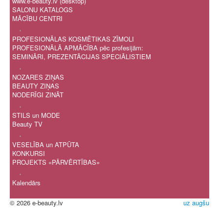
www.e-beauty.lv (desktop)
SALONU KATALOGS
MĀCĪBU CENTRI
.
PROFESIONĀLAS KOSMĒTIKAS ZĪMOLI
PROFESIONĀLĀ APMĀCĪBA pēc profesijām:
SEMINĀRI, PREZENTĀCIJAS SPECIĀLISTIEM
.
NOZARES ZIŅAS
BEAUTY ZIŅAS
NODERĪGI ZINĀT
.
STILS un MODE
Beauty TV
.
VESELĪBA un ATPŪTA
KONKURSI
PROJEKTS «PĀRVĒRTĪBAS»
.
Kalendārs
© 2026 e-beauty.lv
uz augšu