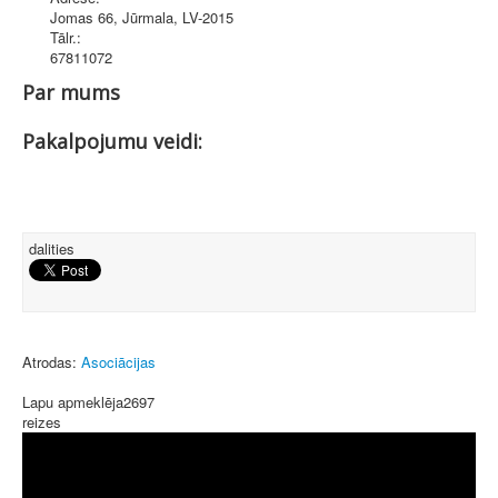
Jomas 66
,
Jūrmala
, LV-2015
Tālr.:
67811072
Par mums
Pakalpojumu veidi:
dalities
Atrodas:
Asociācijas
Lapu apmeklēja
2697
reizes