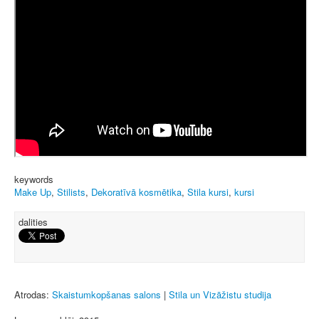
keywords
Make Up
,
Stilists
,
Dekoratīvā kosmētika
,
Stila kursi
,
kursi
dalities
Atrodas:
Skaistumkopšanas salons
|
Stila un Vizāžistu studija