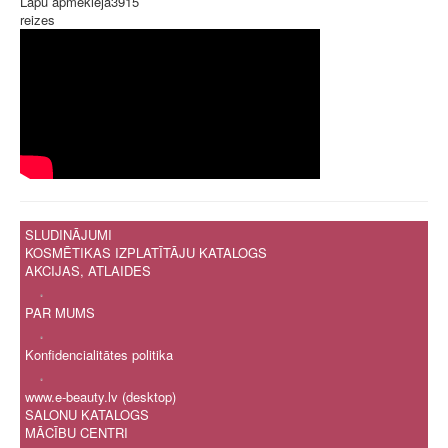
Lapu apmeklēja
3915
reizes
SLUDINĀJUMI
KOSMĒTIKAS IZPLATĪTĀJU KATALOGS
AKCIJAS, ATLAIDES
.
PAR MUMS
.
Konfidencialitātes politika
.
www.e-beauty.lv (desktop)
SALONU KATALOGS
MĀCĪBU CENTRI