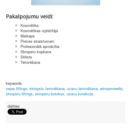
Pakalpojumu veidi:
Kosmētika
Kosmētikas izplatītājs
Meikaps
Preces skaistumam
Profesionālā apmācība
Skropstu kopšana
Stilists
Tetovēšana
keywords
sejas liftings
,
skropstu laminēšana
,
uzacu laminēšana
,
wimpernwelle
,
skropstu liftings
,
skropstu botokss
,
uzacu korekcija
dalities