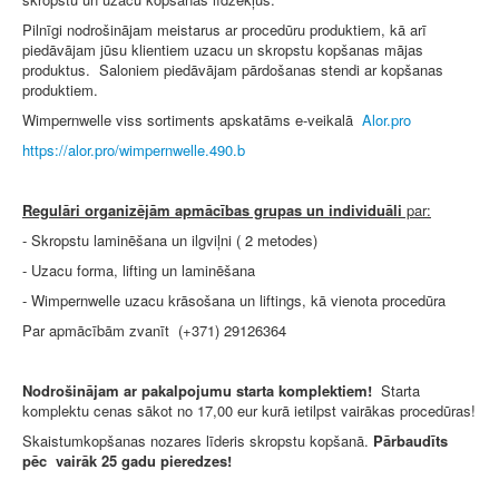
Pilnīgi nodrošinājam meistarus ar procedūru produktiem, kā arī
piedāvājam jūsu klientiem uzacu un skropstu kopšanas mājas
produktus. Saloniem piedāvājam pārdošanas stendi ar kopšanas
produktiem.
Wimpernwelle viss sortiments apskatāms e-veikalā
Alor.pro
https://alor.pro/wimpernwelle.490.b
Regulāri organizējām apmācības grupas un individuāli
par:
- Skropstu laminēšana un ilgviļni ( 2 metodes)
- Uzacu forma, lifting un laminēšana
- Wimpernwelle uzacu krāsošana un liftings, kā vienota procedūra
Par apmācībām zvanīt (+371) 29126364
Nodrošinājam ar pakalpojumu starta komplektiem!
Starta
komplektu cenas sākot no 17,00 eur kurā ietilpst vairākas procedūras!
Skaistumkopšanas nozares līderis skropstu kopšanā.
Pārbaudīts
pēc vairāk 25 gadu pieredzes!