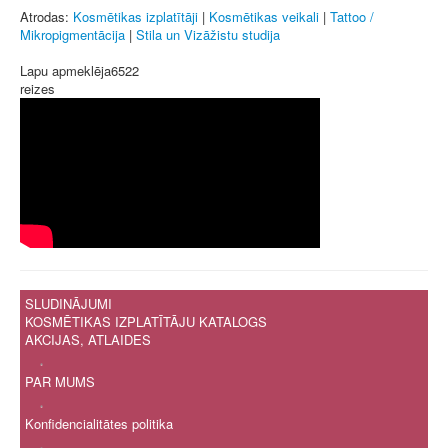
Atrodas:
Kosmētikas izplatītāji
|
Kosmētikas veikali
|
Tattoo /
Mikropigmentācija
|
Stila un Vizāžistu studija
Lapu apmeklēja
6522
reizes
SLUDINĀJUMI
KOSMĒTIKAS IZPLATĪTĀJU KATALOGS
AKCIJAS, ATLAIDES
.
PAR MUMS
.
Konfidencialitātes politika
.