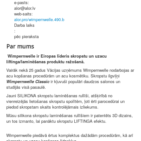
e-pasts:
alor@alor.lv
web-saits:
alor.pro/wimpernwelle.490.b
Darba laiks
:
pēc pieraksta
Par mums
Wimpernwelle ir Eiropas līderis skropstu un uzacu
liftinga/laminēšanas produktu ražošanā.
Vairāk nekā 25 gadus Vācijas uzņēmums Wimpernwelle nodarbojas ar
acu kopšanas procedūrām un acu kosmētiku. Skropstu ilgviļņi
Wimpernwelle Classic
ir kļuvuši populāri daudzos salonos un
studijās visā pasaulē.
Jauni SILIKONA skropstu laminēšanas rullīši, atšķirībā no
vienreizējās lietošanas skropstu spolītēm, ļoti ērti parocedūrai un
piedod skropstam skaits kontrolējāmais izliekums.
Mūsu silikona skropstu laminēšanas rullīšiem ir patentēts 3D dizains,
un tos izmanto, lai panāktu skropstu LIFTINGA efektu.
Wimpernwelle piedāvā ērtus komplektus dažādām procedūrām, kā arī
skropstu un uzacu kopšanas līdzekļus.