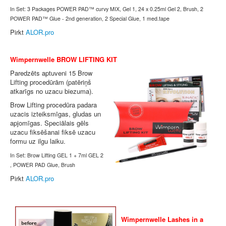
In Set: 3 Packages POWER PAD™ curvy MIX, Gel 1, 24 x 0.25ml Gel 2, Brush, 2
POWER PAD™ Glue - 2nd generation, 2 Special Glue, 1 med.tape
Pirkt
ALOR.pro
Wimpernwelle BROW LIFTING KIT
Paredzēts aptuveni 15 Brow
Lifting procedūrām (patēriņš
atkarīgs no uzacu biezuma).
Brow Lifting procedūra padara
uzacis izteiksmīgas, gludas un
apjomīgas. Speciālais gēls
uzacu fiksēšanai fiksē uzacu
formu uz ilgu laiku.
In Set: Brow Lifting GEL 1 + 7ml GEL 2
, POWER PAD Glue, Brush
Pirkt
ALOR.pro
Wimpernwelle Lashes in a