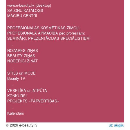
www.e-beauty.lv (desktop)
SALONU KATALOGS
MĀCĪBU CENTRI
.
PROFESIONĀLAS KOSMĒTIKAS ZĪMOLI
PROFESIONĀLĀ APMĀCĪBA pēc profesijām:
SEMINĀRI, PREZENTĀCIJAS SPECIĀLISTIEM
.
NOZARES ZIŅAS
BEAUTY ZIŅAS
NODERĪGI ZINĀT
.
STILS un MODE
Beauty TV
.
VESELĪBA un ATPŪTA
KONKURSI
PROJEKTS «PĀRVĒRTĪBAS»
.
Kalendārs
© 2026 e-beauty.lv
uz augšu