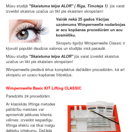
Mūsu studijā
"Skaistuma telpa ALOR" ( Rīga, Timoteja 1)
jūs varat
izveidot skaistus uzačus un tikt pie skaistam skropstam!
Vairāk nekā 25 gadus Vācijas
uzņēmums Wimpernwelle nodarbojas
ar acu kopšanas procedūrām un acu
kosmētiku.
Skropstu ilgviļņi Wimpernwelle Classic ir
kļuvuši populāri daudzos salonos un studijās visā pasaulē.
Mūsu studija
"Skaistuma telpa ALOR"
jūs varat izveidot skaistus
uzačus un tikt pie skaistam skropstam!
Wimpernwelle piedāvā ērtus komplektus dažādām procedūrām, kā arī
skropstu un uzacu kopšanas līdzekļus.
Wimpernwelle Basic KIT Lifting CLASSIC
Paredzēts 24 procedūrām.
Ar klasiskās liftinga metodes
palīdzību meistars var
apmierināt jebkuras klienta
vēlmes: izveidot iespaidīgu
liftinga efektu vai tikai maigu
dabisku izliekumu. Dažāda