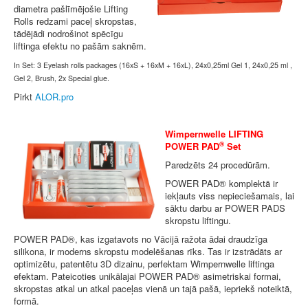
diametra pašlīmējošie Lifting
Rolls redzami paceļ skropstas,
tādējādi nodrošinot spēcīgu
liftinga efektu no pašām saknēm.
In Set: 3 Eyelash rolls packages (16xS + 16xM + 16xL), 24x0,25ml Gel 1, 24x0,25 ml ,
Gel 2, Brush, 2x Special glue.
Pirkt
ALOR.pro
Wimpernwelle LIFTING
®
POWER PAD
Set
Paredzēts 24 procedūrām.
POWER PAD® komplektā ir
iekļauts viss nepieciešamais, lai
sāktu darbu ar POWER PADS
skropstu liftingu.
POWER PAD®, kas izgatavots no Vācijā ražota ādai draudzīga
silikona, ir moderns skropstu modelēšanas rīks. Tas ir izstrādāts ar
optimizētu, patentētu 3D dizainu, perfektam Wimpernwelle liftinga
efektam. Pateicoties unikālajai POWER PAD® asimetriskai formai,
skropstas atkal un atkal paceļas vienā un tajā pašā, iepriekš noteiktā,
formā.