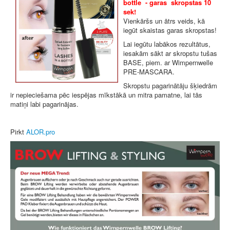
bottle - garas skropstas 10
sek!
Vienkāršs un ātrs veids, kā
iegūt skaistas garas skropstas!
Lai iegūtu labākos rezultātus,
iesakām sākt ar skropstu tušas
BASE, piem. ar Wimpernwelle
PRE-MASCARA.
Skropstu pagarinātāju šķiedrām
ir nepieciešama pēc iespējas mīkstākā un mitra pamatne, lai tās
matiņi labi pagarinājas.
Pirkt
ALOR.pro