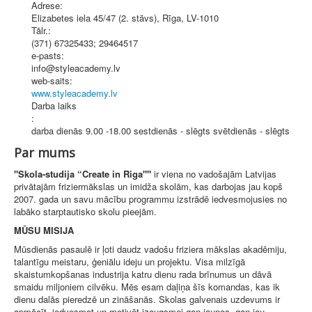
Adrese:
Elizabetes iela 45/47 (2. stāvs)
,
Rīga
, LV-1010
Tālr.:
(371) 67325433; 29464517
e-pasts:
info@styleacademy.lv
web-saits:
www.styleacademy.lv
Darba laiks
:
darba dienās 9.00 -18.00 sestdienās - slēgts svētdienās - slēgts
Par mums
"Skola-studija “Create in Riga""
ir viena no vadošajām Latvijas
privātajām friziermākslas un imidža skolām, kas darbojas jau kopš
2007. gada un savu mācību programmu izstrādē iedvesmojusies no
labāko starptautisko skolu pieejām.
MŪSU MISIJA
Mūsdienās pasaulē ir ļoti daudz vadošu friziera mākslas akadēmiju,
talantīgu meistaru, ģeniālu ideju un projektu. Visa milzīgā
skaistumkopšanas industrija katru dienu rada brīnumus un dāvā
smaidu miljoniem cilvēku. Mēs esam daļiņa šīs komandas, kas ik
dienu dalās pieredzē un zināšanās. Skolas galvenais uzdevums ir
apmācīt, iedvesmot un motivēt izaugsmei gan jaunos, gan jau