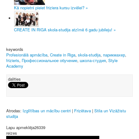
Kā nopietni pieiet friziera kursu izvēlei? »
CREATE IN RIGA skola-studija atzīmē 6 gadu jubileju! »
keywords
Profesionālā apmācība
,
Create in Riga
,
skola-studija
,
парикмахер
,
frizieris
,
Профессиональное обучение
,
школа-студия
,
Style
Academy
dalities
Atrodas:
Izglītības un mācību centri
|
Frizētava
|
Stila un Vizāžistu
studija
Lapu apmeklēja
26339
reizes