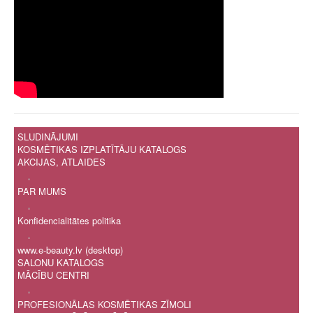
SLUDINĀJUMI
KOSMĒTIKAS IZPLATĪTĀJU KATALOGS
AKCIJAS, ATLAIDES
.
PAR MUMS
.
Konfidencialitātes politika
.
www.e-beauty.lv (desktop)
SALONU KATALOGS
MĀCĪBU CENTRI
.
PROFESIONĀLAS KOSMĒTIKAS ZĪMOLI