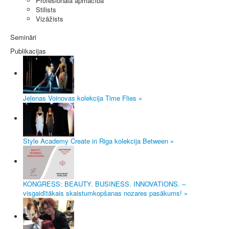
Profesionālā apmācība
Stilists
Vizāžists
Semināri
Publikacijas
Jeļenas Voinovas kolekcija Time Flies »
Style Academy Create in Riga kolekcija Between »
KONGRESS: BEAUTY. BUSINESS. INNOVATIONS. –
visgaidītākais skaistumkopšanas nozares pasākums! »