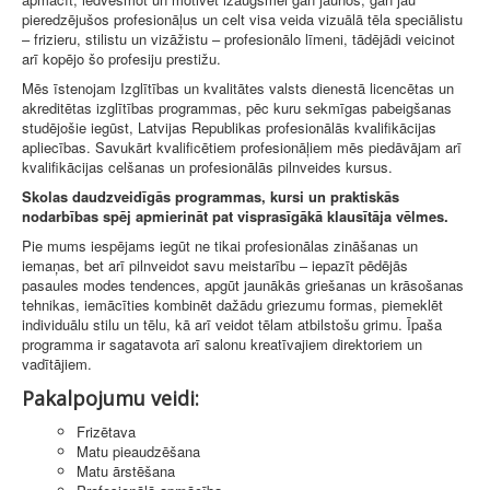
pieredzējušos profesionāļus un celt visa veida vizuālā tēla speciālistu
– frizieru, stilistu un vizāžistu – profesionālo līmeni, tādējādi veicinot
arī kopējo šo profesiju prestižu.
Mēs īstenojam Izglītības un kvalitātes valsts dienestā licencētas un
akreditētas izglītības programmas, pēc kuru sekmīgas pabeigšanas
studējošie iegūst, Latvijas Republikas profesionālās kvalifikācijas
apliecības. Savukārt kvalificētiem profesionāļiem mēs piedāvājam arī
kvalifikācijas celšanas un profesionālās pilnveides kursus.
Skolas daudzveidīgās programmas, kursi un praktiskās
nodarbības spēj apmierināt pat visprasīgākā klausītāja vēlmes.
Pie mums iespējams iegūt ne tikai profesionālas zināšanas un
iemaņas, bet arī pilnveidot savu meistarību – iepazīt pēdējās
pasaules modes tendences, apgūt jaunākās griešanas un krāsošanas
tehnikas, iemācīties kombinēt dažādu griezumu formas, piemeklēt
individuālu stilu un tēlu, kā arī veidot tēlam atbilstošu grimu. Īpaša
programma ir sagatavota arī salonu kreatīvajiem direktoriem un
vadītājiem.
Pakalpojumu veidi:
Frizētava
Matu pieaudzēšana
Matu ārstēšana