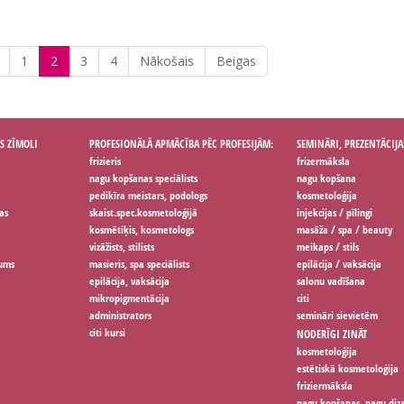
1
2
3
4
Nākošais
Beigas
S ZĪMOLI
PROFESIONĀLĀ APMĀCĪBA PĒC PROFESIJĀM:
SEMINĀRI, PREZENTĀCIJA
frizieris
frizermāksla
nagu kopšanas speciālists
nagu kopšana
pedikīra meistars, podologs
kosmetoloģija
as
skaist.spec.kosmetoloģijā
injekcijas / pīlingi
kosmētiķis, kosmetologs
masāža / spa / beauty
vizāžists, stilists
meikaps / stils
jums
masieris, spa speciālists
epilācija / vaksācija
epilācija, vaksācija
salonu vadīšana
mikropigmentācija
citi
administrators
semināri sievietēm
citi kursi
NODERĪGI ZINĀT
kosmetoloģija
estētiskā kosmetoloģija
friziermāksla
nagu kopšanas, nagu diz