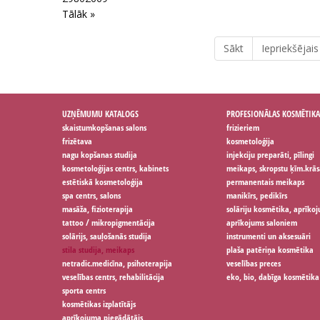
Tālāk »
Sākt
Iepriekšējais
UZŅĒMUMU KATALOGS
PROFESIONĀLAS KOSMĒTIKA
skaistumkopšanas salons
frizieriem
frizētava
kosmetoloģija
nagu kopšanas studija
injekciju preparāti, pīlingi
kosmetoloģijas centrs, kabinets
meikaps, skropstu ķīm.krās
estētiskā kosmetoloģija
permanentais meikaps
spa centrs, salons
manikīrs, pedikīrs
masāža, fizioterapija
solāriju kosmētika, aprīko
tattoo / mikropigmentācija
aprīkojums saloniem
solārijs, sauļošanās studija
instrumenti un aksesuāri
stila studija, meikaps
plaša patēriņa kosmētika
netradic.medicīna, psihoterapija
veselības preces
veselības centrs, rehabilitācija
eko, bio, dabīga kosmētika
sporta centrs
kosmētikas izplatītājs
aprīkojuma piegādātājs