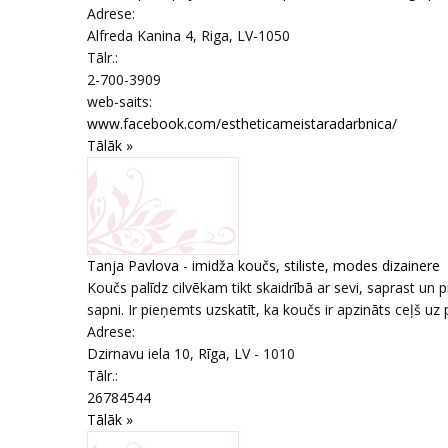
Adrese:
Alfreda Kanina 4
,
Riga
, LV-1050
Tālr.:
2-700-3909
web-saits:
www.facebook.com/estheticameistaradarbnica/
Tālāk »
Tanja Pavlova - imidža koučs, stiliste, modes dizainere
Koučs palīdz cilvēkam tikt skaidrībā ar sevi, saprast un
sapni. Ir pieņemts uzskatīt, ka koučs ir apzināts ceļš uz
Adrese:
Dzirnavu iela 10
,
Rīga
, LV - 1010
Tālr.:
26784544
Tālāk »