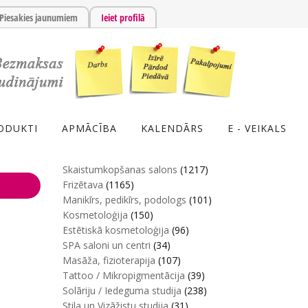
Piesakies jaunumiem
Ieiet profilā
ODUKTI
APMĀCĪBA
KALENDĀRS
E - VEIKALS
Skaistumkopšanas salons
(1217)
Frizētava
(1165)
Manikīrs, pedikīrs, podologs
(101)
Kosmetoloģija
(150)
Estētiskā kosmetoloģija
(96)
SPA saloni un centri
(34)
Masāža, fizioterapija
(107)
Tattoo / Mikropigmentācija
(39)
Solāriju / Iedeguma studija
(238)
Stila un Vizāžistu studija
(31)