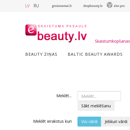
LV
RU
grozionamai.lt
shopbeauty.lv
alor.pro
Skaistumkopšanas 
BEAUTY ZIŅAS
BALTIC BEAUTY AWARDS
Meklēt...
Sākt meklēšanu
Meklēt ierakstus kuri
Visi vārdi
Jebkuri vārdi