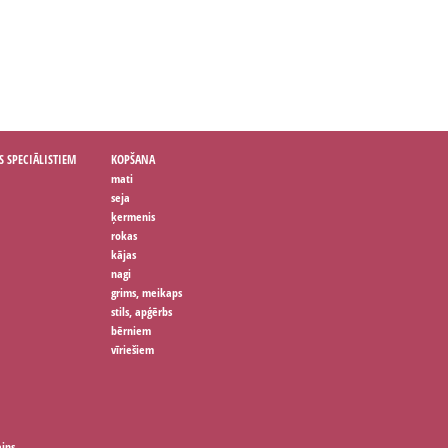
S SPECIĀLISTIEM
KOPŠANA
mati
seja
ķermenis
rokas
kājas
nagi
grims, meikaps
stils, apģērbs
bērniem
vīriešiem
ains