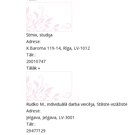
Stmix, studija
Adrese:
K.Baroma 119-14
,
Rīga
, LV-1012
Tālr.:
20010747
Tālāk »
Rudko M., individuālā darba veicēja, Stiliste-vizāžiste
Adrese:
Jelgava
,
Jelgava
, LV-3001
Tālr.:
29477129