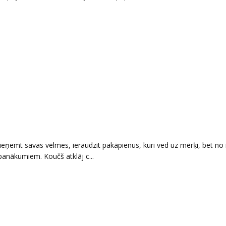
 pieņemt savas vēlmes, ieraudzīt pakāpienus, kuri ved uz mērķi, bet n
 panākumiem. Koučš atklāj c...