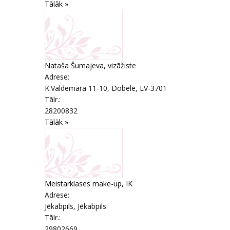
Tālāk »
Nataša Šumajeva, vizāžiste
Adrese:
K.Valdemāra 11-10
,
Dobele
, LV-3701
Tālr.:
28200832
Tālāk »
Meistarklases make-up, IK
Adrese:
Jēkabpils
,
Jēkabpils
Tālr.:
29802669