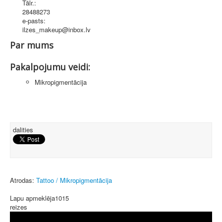
Tālr.:
28488273
e-pasts:
ilzes_makeup@inbox.lv
Par mums
Pakalpojumu veidi:
Mikropigmentācija
dalities
Atrodas:
Tattoo / Mikropigmentācija
Lapu apmeklēja
1015
reizes