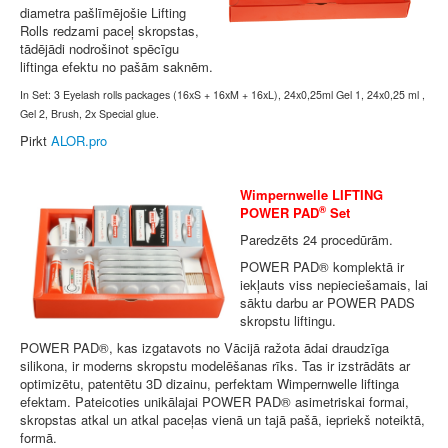
diametra pašlīmējošie Lifting
Rolls redzami paceļ skropstas,
tādējādi nodrošinot spēcīgu
liftinga efektu no pašām saknēm.
In Set: 3 Eyelash rolls packages (16xS + 16xM + 16xL), 24x0,25ml Gel 1, 24x0,25 ml ,
Gel 2, Brush, 2x Special glue.
Pirkt
ALOR.pro
Wimpernwelle LIFTING
®
POWER PAD
Set
Paredzēts 24 procedūrām.
POWER PAD® komplektā ir
iekļauts viss nepieciešamais, lai
sāktu darbu ar POWER PADS
skropstu liftingu.
POWER PAD®, kas izgatavots no Vācijā ražota ādai draudzīga
silikona, ir moderns skropstu modelēšanas rīks. Tas ir izstrādāts ar
optimizētu, patentētu 3D dizainu, perfektam Wimpernwelle liftinga
efektam. Pateicoties unikālajai POWER PAD® asimetriskai formai,
skropstas atkal un atkal paceļas vienā un tajā pašā, iepriekš noteiktā,
formā.