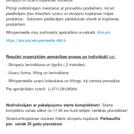
Pilnīgi nodrošinājam meistarus ar procedūru produktiem, kā arī
piedāvājam jūsu klientiem uzacu un skropstu kopšanas mājas
produktus. Saloniem piedāvājam pārdošanas stendi ar kopšanas
produktiem.
Wimpernwelle viss sortiments apskatāms e-veikalā
Alor.pro
https://alor.pro/wimpernwelle.490.b
Regulāri organizējām apmācības grupas un individuāli
par:
- Skropstu laminēšana un ilgviļni ( 2 metodes)
- Uzacu forma, lifting un laminēšana
- Wimpernwelle uzacu krāsošana un liftings, kā vienota procedūra
Par apmācībām zvanīt (+371) 29126364
Nodrošinājam ar pakalpojumu starta komplektiem!
Starta
komplektu cenas sākot no 17,00 eur kurā ietilpst vairākas procedūras!
Skaistumkopšanas nozares līderis skropstu kopšanā.
Pārbaudīts
pēc vairāk 25 gadu pieredzes!