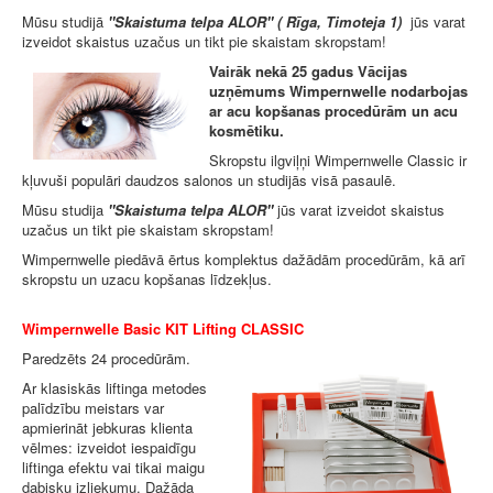
Mūsu studijā
"Skaistuma telpa ALOR" ( Rīga, Timoteja 1)
jūs varat
izveidot skaistus uzačus un tikt pie skaistam skropstam!
Vairāk nekā 25 gadus Vācijas
uzņēmums Wimpernwelle nodarbojas
ar acu kopšanas procedūrām un acu
kosmētiku.
Skropstu ilgviļņi Wimpernwelle Classic ir
kļuvuši populāri daudzos salonos un studijās visā pasaulē.
Mūsu studija
"Skaistuma telpa ALOR"
jūs varat izveidot skaistus
uzačus un tikt pie skaistam skropstam!
Wimpernwelle piedāvā ērtus komplektus dažādām procedūrām, kā arī
skropstu un uzacu kopšanas līdzekļus.
Wimpernwelle Basic KIT Lifting CLASSIC
Paredzēts 24 procedūrām.
Ar klasiskās liftinga metodes
palīdzību meistars var
apmierināt jebkuras klienta
vēlmes: izveidot iespaidīgu
liftinga efektu vai tikai maigu
dabisku izliekumu. Dažāda