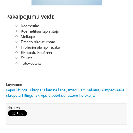
Pakalpojumu veidi:
Kosmētika
Kosmētikas izplatītājs
Meikaps
Preces skaistumam
Profesionālā apmācība
Skropstu kopšana
Stilists
Tetovēšana
keywords
sejas liftings
,
skropstu laminēšana
,
uzacu laminēšana
,
wimpernwelle
,
skropstu liftings
,
skropstu botokss
,
uzacu korekcija
dalities