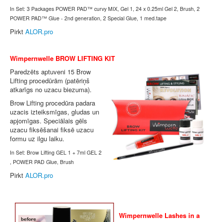
In Set: 3 Packages POWER PAD™ curvy MIX, Gel 1, 24 x 0.25ml Gel 2, Brush, 2
POWER PAD™ Glue - 2nd generation, 2 Special Glue, 1 med.tape
Pirkt
ALOR.pro
Wimpernwelle BROW LIFTING KIT
Paredzēts aptuveni 15 Brow
Lifting procedūrām (patēriņš
atkarīgs no uzacu biezuma).
Brow Lifting procedūra padara
uzacis izteiksmīgas, gludas un
apjomīgas. Speciālais gēls
uzacu fiksēšanai fiksē uzacu
formu uz ilgu laiku.
In Set: Brow Lifting GEL 1 + 7ml GEL 2
, POWER PAD Glue, Brush
Pirkt
ALOR.pro
Wimpernwelle Lashes in a