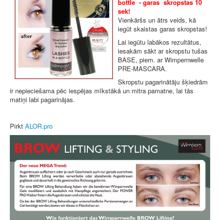
bottle - garas skropstas 10
sek!
Vienkāršs un ātrs veids, kā
iegūt skaistas garas skropstas!
Lai iegūtu labākos rezultātus,
iesakām sākt ar skropstu tušas
BASE, piem. ar Wimpernwelle
PRE-MASCARA.
Skropstu pagarinātāju šķiedrām
ir nepieciešama pēc iespējas mīkstākā un mitra pamatne, lai tās
matiņi labi pagarinājas.
Pirkt
ALOR.pro