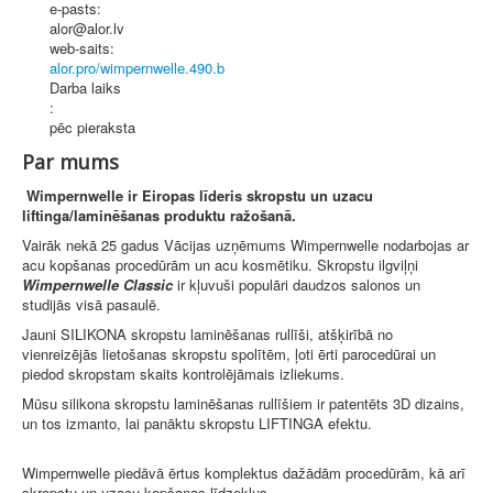
e-pasts:
alor@alor.lv
web-saits:
alor.pro/wimpernwelle.490.b
Darba laiks
:
pēc pieraksta
Par mums
Wimpernwelle ir Eiropas līderis skropstu un uzacu
liftinga/laminēšanas produktu ražošanā.
Vairāk nekā 25 gadus Vācijas uzņēmums Wimpernwelle nodarbojas ar
acu kopšanas procedūrām un acu kosmētiku. Skropstu ilgviļņi
Wimpernwelle Classic
ir kļuvuši populāri daudzos salonos un
studijās visā pasaulē.
Jauni SILIKONA skropstu laminēšanas rullīši, atšķirībā no
vienreizējās lietošanas skropstu spolītēm, ļoti ērti parocedūrai un
piedod skropstam skaits kontrolējāmais izliekums.
Mūsu silikona skropstu laminēšanas rullīšiem ir patentēts 3D dizains,
un tos izmanto, lai panāktu skropstu LIFTINGA efektu.
Wimpernwelle piedāvā ērtus komplektus dažādām procedūrām, kā arī
skropstu un uzacu kopšanas līdzekļus.