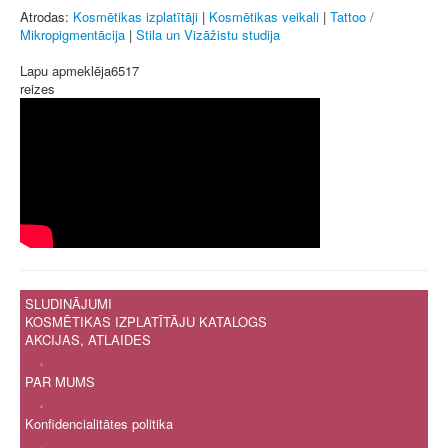
Atrodas:
Kosmētikas izplatītāji
|
Kosmētikas veikali
|
Tattoo /
Mikropigmentācija
|
Stila un Vizāžistu studija
Lapu apmeklēja
6517
reizes
SLUDINĀJUMI
KOSMĒTIKAS IZPLATĪTĀJU KATALOGS
AKCIJAS, ATLAIDES
.
PAR MUMS
.
Konfidencialitātes politika
.