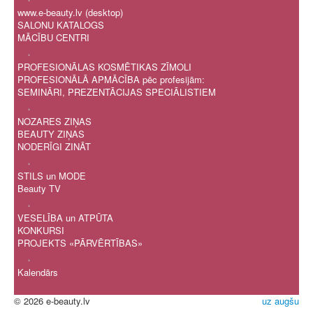
www.e-beauty.lv (desktop)
SALONU KATALOGS
MĀCĪBU CENTRI
.
PROFESIONĀLAS KOSMĒTIKAS ZĪMOLI
PROFESIONĀLĀ APMĀCĪBA pēc profesijām:
SEMINĀRI, PREZENTĀCIJAS SPECIĀLISTIEM
.
NOZARES ZIŅAS
BEAUTY ZIŅAS
NODERĪGI ZINĀT
.
STILS un MODE
Beauty TV
.
VESELĪBA un ATPŪTA
KONKURSI
PROJEKTS «PĀRVĒRTĪBAS»
.
Kalendārs
© 2026 e-beauty.lv
uz augšu