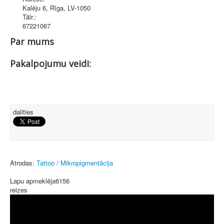
Kalēju 6
,
Rīga
, LV-1050
Tālr.:
67221067
Par mums
Pakalpojumu veidi:
dalities
Atrodas:
Tattoo / Mikropigmentācija
Lapu apmeklēja
6156
reizes