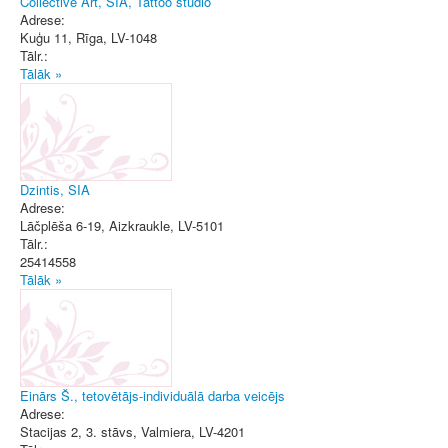
Collective Art, SIA, Tattoo studio
Adrese:
Kuģu 11
,
Rīga
, LV-1048
Tālr.:
Tālāk »
Dzintis, SIA
Adrese:
Lāčplēša 6-19
,
Aizkraukle
, LV-5101
Tālr.:
25414558
Tālāk »
Einārs Š., tetovētājs-individuālā darba veicējs
Adrese:
Stacijas 2, 3. stāvs
,
Valmiera
, LV-4201