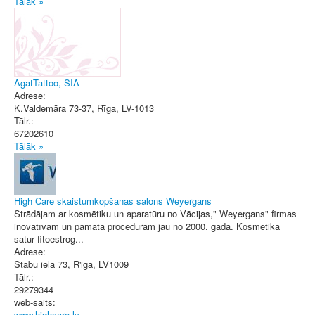
Tālāk »
AgatTattoo, SIA
Adrese:
K.Valdemāra 73-37
,
Rīga
, LV-1013
Tālr.:
67202610
Tālāk »
High Care skaistumkopšanas salons Weyergans
Strādājam ar kosmētiku un aparatūru no Vācijas," Weyergans" firmas
inovatīvām un pamata procedūrām jau no 2000. gada. Kosmētika
satur fitoestrog...
Adrese:
Stabu iela 73
,
R'iga
, LV1009
Tālr.:
29279344
web-saits:
www.highcare.lv