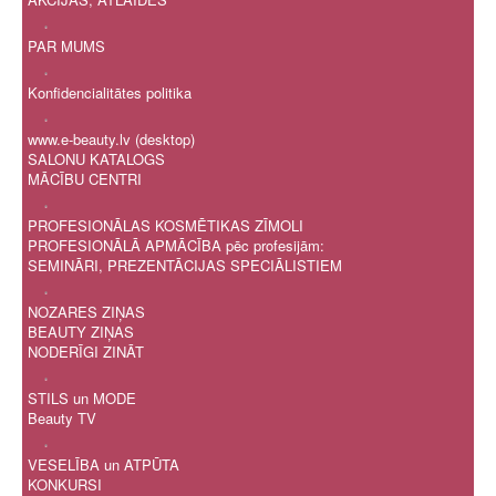
.
PAR MUMS
.
Konfidencialitātes politika
.
www.e-beauty.lv (desktop)
SALONU KATALOGS
MĀCĪBU CENTRI
.
PROFESIONĀLAS KOSMĒTIKAS ZĪMOLI
PROFESIONĀLĀ APMĀCĪBA pēc profesijām:
SEMINĀRI, PREZENTĀCIJAS SPECIĀLISTIEM
.
NOZARES ZIŅAS
BEAUTY ZIŅAS
NODERĪGI ZINĀT
.
STILS un MODE
Beauty TV
.
VESELĪBA un ATPŪTA
KONKURSI