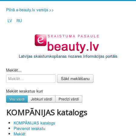
Pilnā e-beauty.lv versija >>
LV
RU
Latvijas skaistumkopšanas nozares informācijas portāls
PIETEIKT SAVU SALONU / FIRMU
Meklēt...
Sākt meklēšanu
Meklēt ierakstus kuri
Visi vārdi
Jebkuri vārdi
Precīzi vārdi
KOMPĀNIJAS katalogs
KOMPĀNIJAS katalogs
Pievienot ierakstu
Meklēt