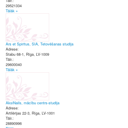
Tālr.:
29521334
Tālāk »
Ars et Spiritus, SIA, Tetovēšanas studija
Adrese:
Stabu 68-1
,
Rīga
, LV-1009
Tālr.:
29600040
Tālāk »
AksiNails, mācību centrs-studija
Adrese:
Artilērijas 22-3
,
Rīga
, LV-1001
Tālr.:
28890996