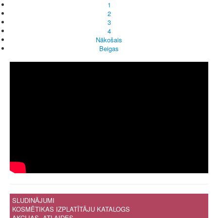
1
2
3
4
Nākošais
Beigas
SLUDINĀJUMI
KOSMĒTIKAS IZPLATĪTĀJU KATALOGS
AKCIJAS, ATLAIDES