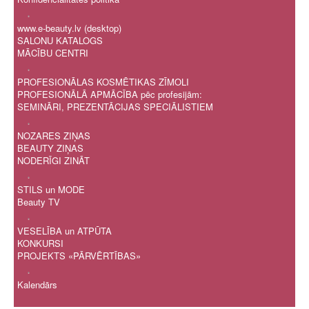
.
www.e-beauty.lv (desktop)
SALONU KATALOGS
MĀCĪBU CENTRI
.
PROFESIONĀLAS KOSMĒTIKAS ZĪMOLI
PROFESIONĀLĀ APMĀCĪBA pēc profesijām:
SEMINĀRI, PREZENTĀCIJAS SPECIĀLISTIEM
.
NOZARES ZIŅAS
BEAUTY ZIŅAS
NODERĪGI ZINĀT
.
STILS un MODE
Beauty TV
.
VESELĪBA un ATPŪTA
KONKURSI
PROJEKTS «PĀRVĒRTĪBAS»
.
Kalendārs