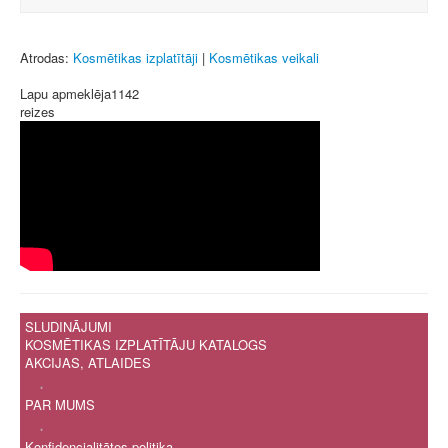
Atrodas:
Kosmētikas izplatītāji
|
Kosmētikas veikali
Lapu apmeklēja
1142
reizes
SLUDINĀJUMI
KOSMĒTIKAS IZPLATĪTĀJU KATALOGS
AKCIJAS, ATLAIDES
.
PAR MUMS
.
Konfidencialitātes politika