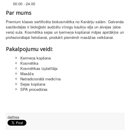
00.00 - 24.00
Par mums
Premium klases sertificēta biokosmētika no Kanāriju salām. Galvenās
sastāvdaļas ir bioloģiski audzētu vīnogu kauliņu eļļa un alvejas (aloe
vera) sula. Kosmētika sejas un ķermeņa kopšanai mājas apstākļos un
profesionālajai lietošanai, produkti piemēroti masāžas veikšanai.
Pakalpojumu veidi:
Ķermeņa kopšana
Kosmētika
Kosmētikas izplatītājs
Masāža
Netradicionālā medicīna
Sejas kopšana
SPA procedūras
dalities