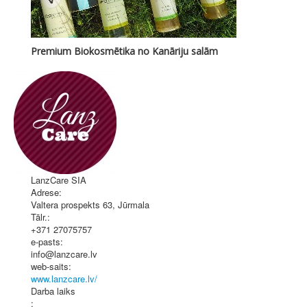
Premium Biokosmētika no Kanāriju salām
LanzCare SIA
Adrese:
Valtera prospekts 63
,
Jūrmala
Tālr.:
+371 27075757
e-pasts:
info@lanzcare.lv
web-saits:
www.lanzcare.lv/
Darba laiks
: