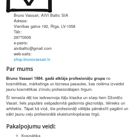
Bruno Vassari, AIVI Baltic SIA
Adrese:
Vienības gatve 192
,
Rīga
, LV-1058
Tālr.:
29770509
e-pasts:
aivibaltic@gmail.com
web-saits:
shop.brunovassari.lv
Par mums
Bruno Vassari 1984. gadā atklāja profesionāļu grupa
no
kosmētikas, mārketinga un biznesa pasaules, kas nolēma izveidot
jaunu kosmētikas zīmolu profesionālajam tirgum.
Šī iemesla dēļ tos iedvesmoja itāļu klasika un starp tiem Džordžo
Vasari, liels populārs sešpadsmitā gadsimta gleznotājs, tēlnieks un
arhitekts. Tāpat kā viņš, šie profesionāļi vēlējās pārrakstīt pagātni un
sākt jaunu ceļu profesionālā skaistumkopšanas tirgū.
Pakalpojumu veidi:
Kosmētika