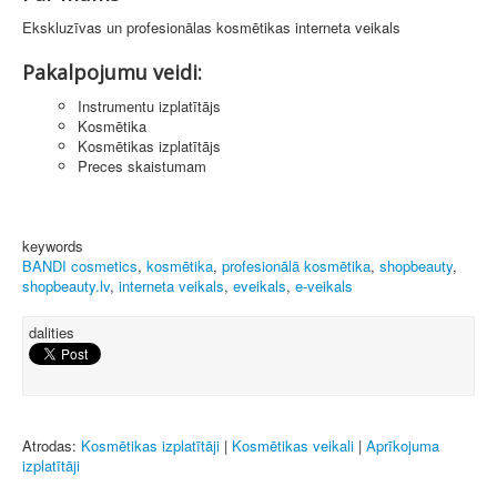
Ekskluzīvas un profesionālas kosmētikas interneta veikals
Pakalpojumu veidi:
Instrumentu izplatītājs
Kosmētika
Kosmētikas izplatītājs
Preces skaistumam
keywords
BANDI cosmetics
,
kosmētika
,
profesionālā kosmētika
,
shopbeauty
,
shopbeauty.lv
,
interneta veikals
,
eveikals
,
e-veikals
dalities
Atrodas:
Kosmētikas izplatītāji
|
Kosmētikas veikali
|
Aprīkojuma
izplatītāji