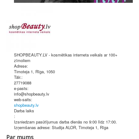
SHOPBEAUTY.LV - kosmētikas interneta veikals ar 100+
zīmoliem
Adrese:
Timoteja 1
,
Rīga
, 1050
Tālr.:
27719088
e-pasts:
info@shopbeauty.lv
web-saits:
shopbeauty.lv
Darba laiks
:
Izsniedzam pasūtījumus darba dienās no 9:00 līdz 17:00.
Izņemšanas adrese: Studija ALOR, Timoteja 1, Rīga
Par mums