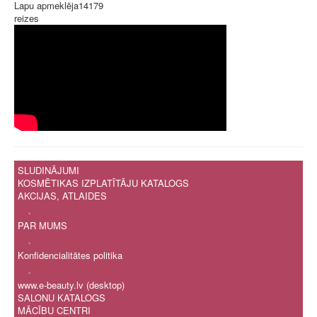
Lapu apmeklēja
14179
reizes
SLUDINĀJUMI
KOSMĒTIKAS IZPLATĪTĀJU KATALOGS
AKCIJAS, ATLAIDES
.
PAR MUMS
.
Konfidencialitātes politika
.
www.e-beauty.lv (desktop)
SALONU KATALOGS
MĀCĪBU CENTRI