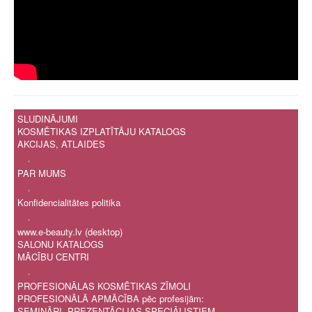
SLUDINĀJUMI
KOSMĒTIKAS IZPLATĪTĀJU KATALOGS
AKCIJAS, ATLAIDES
.
PAR MUMS
.
Konfidencialitātes politika
.
www.e-beauty.lv (desktop)
SALONU KATALOGS
MĀCĪBU CENTRI
.
PROFESIONĀLAS KOSMĒTIKAS ZĪMOLI
PROFESIONĀLĀ APMĀCĪBA pēc profesijām:
SEMINĀRI, PREZENTĀCIJAS SPECIĀLISTIEM