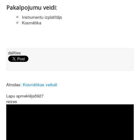
Pakalpojumu veidi:
Instrumentu izplatītājs
Kosmētika
dalities
Atrodas:
Kosmētikas veikali
Lapu apmeklēja
5927
reizes