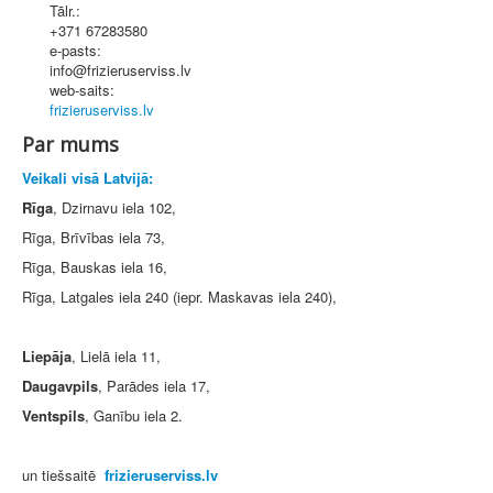
Tālr.:
+371 67283580
e-pasts:
info@frizieruserviss.lv
web-saits:
frizieruserviss.lv
Par mums
Veikali visā Latvijā:
Rīga
, Dzirnavu iela 102,
Rīga, Brīvības iela 73,
Rīga, Bauskas iela 16,
Rīga, Latgales iela 240 (iepr. Maskavas iela 240),
Liepāja
, Lielā iela 11,
Daugavpils
, Parādes iela 17,
Ventspils
, Ganību iela 2.
un tiešsaitē
frizieruserviss.lv