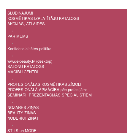
SLUDINĀJUMI
KOSMĒTIKAS IZPLATĪTĀJU KATALOGS
AKCIJAS, ATLAIDES
.
PAR MUMS
.
Konfidencialitātes politika
.
www.e-beauty.lv (desktop)
SALONU KATALOGS
MĀCĪBU CENTRI
.
PROFESIONĀLAS KOSMĒTIKAS ZĪMOLI
PROFESIONĀLĀ APMĀCĪBA pēc profesijām:
SEMINĀRI, PREZENTĀCIJAS SPECIĀLISTIEM
.
NOZARES ZIŅAS
BEAUTY ZIŅAS
NODERĪGI ZINĀT
.
STILS un MODE