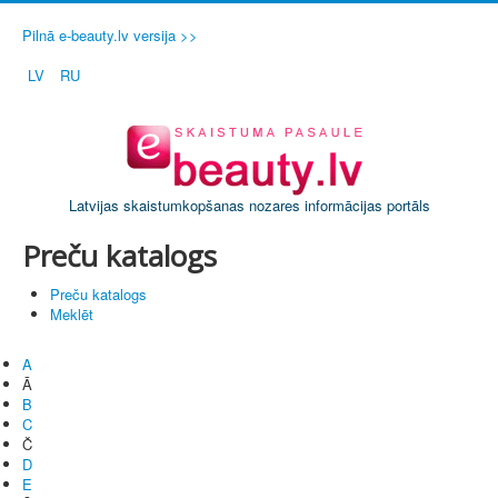
Pilnā e-beauty.lv versija >>
LV
RU
Latvijas skaistumkopšanas nozares informācijas portāls
Preču katalogs
Preču katalogs
Meklēt
A
Ā
B
C
Č
D
E