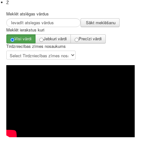
Ž
Meklēt atslēgas vārdus
Sākt meklēšanu
Meklēt ierakstus kuri
Visi vārdi
Jebkuri vārdi
Precīzi vārdi
Tirdzniecības zīmes nosaukums