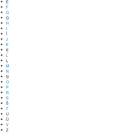
Ē
F
G
Ģ
H
I
Ī
J
K
Ķ
L
Ļ
M
N
Ņ
O
P
R
S
Š
T
U
Ū
V
Z