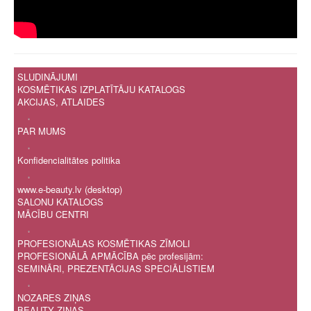
SLUDINĀJUMI
KOSMĒTIKAS IZPLATĪTĀJU KATALOGS
AKCIJAS, ATLAIDES
.
PAR MUMS
.
Konfidencialitātes politika
.
www.e-beauty.lv (desktop)
SALONU KATALOGS
MĀCĪBU CENTRI
.
PROFESIONĀLAS KOSMĒTIKAS ZĪMOLI
PROFESIONĀLĀ APMĀCĪBA pēc profesijām:
SEMINĀRI, PREZENTĀCIJAS SPECIĀLISTIEM
.
NOZARES ZIŅAS
BEAUTY ZIŅAS