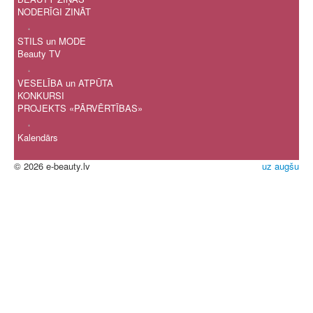
NODERĪGI ZINĀT
.
STILS un MODE
Beauty TV
.
VESELĪBA un ATPŪTA
KONKURSI
PROJEKTS «PĀRVĒRTĪBAS»
.
Kalendārs
© 2026 e-beauty.lv
uz augšu