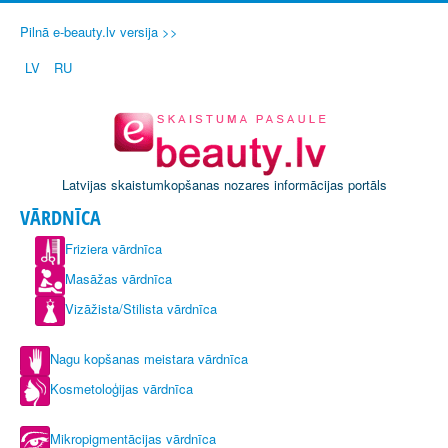
Pilnā e-beauty.lv versija >>
LV
RU
Latvijas skaistumkopšanas nozares informācijas portāls
VĀRDNĪCA
Friziera vārdnīca
Masāžas vārdnīca
Vizāžista/Stilista vārdnīca
Nagu kopšanas meistara vārdnīca
Kosmetoloģijas vārdnīca
Mikropigmentācijas vārdnīca