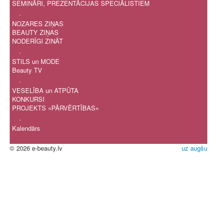
SEMINĀRI, PREZENTĀCIJAS SPECIĀLISTIEM
.
NOZARES ZIŅAS
BEAUTY ZIŅAS
NODERĪGI ZINĀT
.
STILS un MODE
Beauty TV
.
VESELĪBA un ATPŪTA
KONKURSI
PROJEKTS «PĀRVĒRTĪBAS»
.
Kalendārs
© 2026 e-beauty.lv
uz augšu