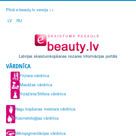
Pilnā e-beauty.lv versija >>
LV
RU
Latvijas skaistumkopšanas nozares informācijas portāls
VĀRDNĪCA
Friziera vārdnīca
Masāžas vārdnīca
Vizāžista/Stilista vārdnīca
Nagu kopšanas meistara vārdnīca
Kosmetoloģijas vārdnīca
Mikropigmentācijas vārdnīca