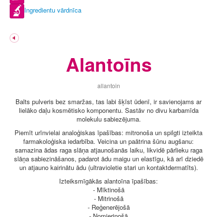
Ingredientu vārdnīca
Alantoīns
allantoin
Balts pulveris bez smaržas, tas labi šķīst ūdenī, ir savienojams ar
lielāko daļu kosmētisko komponentu. Sastāv no divu karbamīda
molekulu sabiezējuma.
Piemīt urīnvielai analoģiskas īpašības: mitronoša un spilgti izteikta
farmakoloģiska iedarbība. Veicina un paātrina šūnu augšanu:
samazina ādas raga slāņa atjaunošanās laiku, likvidē pārlieku raga
slāņa sabiezināšanos, padarot ādu maigu un elastīgu, kā arī dziedē
un atjauno kairinātu ādu (ultravioletie stari un kontaktdermatīts).
Izteiksmīgākās alantoīna īpašības:
- Mīktinošā
- Mitrinošā
- Reģenerējošā
- Nomierinošā