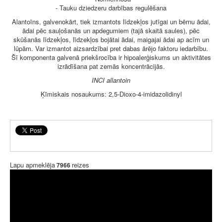
- Tauku dziedzeru darbības regulēšana
Alantoīns, galvenokārt, tiek izmantots līdzekļos jutīgai un bērnu ādai,
ādai pēc sauļošanās un apdegumiem (tajā skaitā saules), pēc
skūšanās līdzekļos, līdzekļos bojātai ādai, maigajai ādai ap acīm un
lūpām. Var izmantot aizsardzībai pret dabas ārējo faktoru iedarbību.
Šī komponenta galvenā priekšrocība ir hipoalerģiskums un aktivitātes
izrādīšana pat zemās koncentrācijās.
INCI allantoin
Ķīmiskais nosaukums: 2,5-Dioxo-4-imidazolidinyl
Lapu apmeklēja
reizes
7966