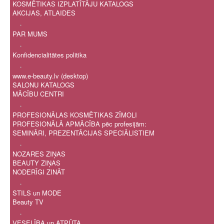
KOSMĒTIKAS IZPLATĪTĀJU KATALOGS
AKCIJAS, ATLAIDES
.
PAR MUMS
.
Konfidencialitātes politika
.
www.e-beauty.lv (desktop)
SALONU KATALOGS
MĀCĪBU CENTRI
.
PROFESIONĀLAS KOSMĒTIKAS ZĪMOLI
PROFESIONĀLĀ APMĀCĪBA pēc profesijām:
SEMINĀRI, PREZENTĀCIJAS SPECIĀLISTIEM
.
NOZARES ZIŅAS
BEAUTY ZIŅAS
NODERĪGI ZINĀT
.
STILS un MODE
Beauty TV
.
VESELĪBA un ATPŪTA