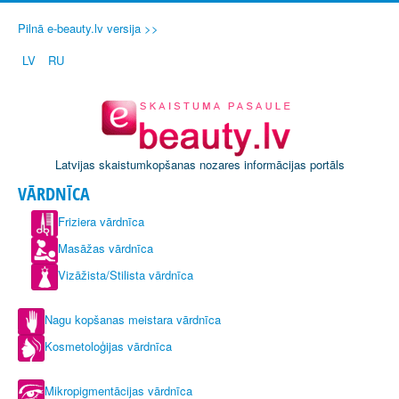
Pilnā e-beauty.lv versija >>
LV
RU
Latvijas skaistumkopšanas nozares informācijas portāls
VĀRDNĪCA
Friziera vārdnīca
Masāžas vārdnīca
Vizāžista/Stilista vārdnīca
Nagu kopšanas meistara vārdnīca
Kosmetoloģijas vārdnīca
Mikropigmentācijas vārdnīca