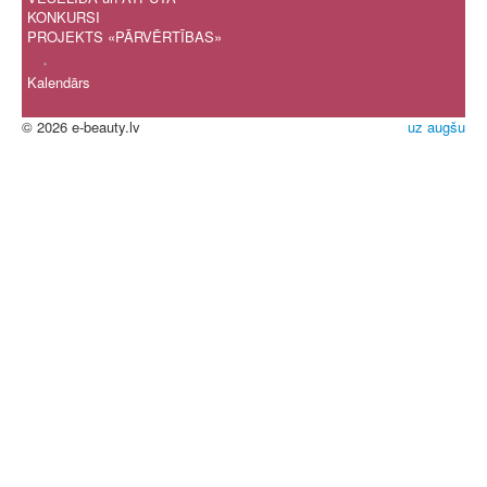
KONKURSI
PROJEKTS «PĀRVĒRTĪBAS»
.
Kalendārs
© 2026 e-beauty.lv
uz augšu