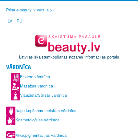
Pilnā e-beauty.lv versija >>
LV
RU
Latvijas skaistumkopšanas nozares informācijas portāls
VĀRDNĪCA
Friziera vārdnīca
Masāžas vārdnīca
Vizāžista/Stilista vārdnīca
Nagu kopšanas meistara vārdnīca
Kosmetoloģijas vārdnīca
Mikropigmentācijas vārdnīca