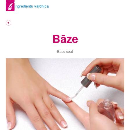
Ingredientu vārdnīca
Bāze
Base coat