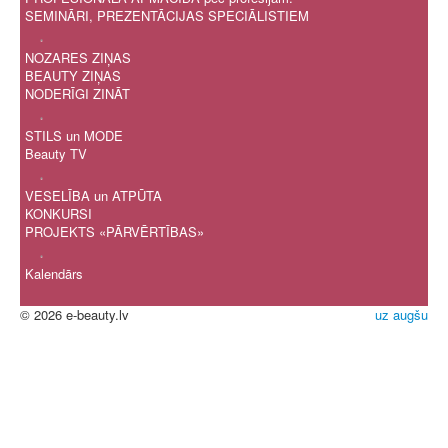
SEMINĀRI, PREZENTĀCIJAS SPECIĀLISTIEM
.
NOZARES ZIŅAS
BEAUTY ZIŅAS
NODERĪGI ZINĀT
.
STILS un MODE
Beauty TV
.
VESELĪBA un ATPŪTA
KONKURSI
PROJEKTS «PĀRVĒRTĪBAS»
.
Kalendārs
© 2026 e-beauty.lv
uz augšu