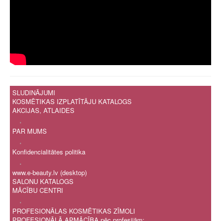
SLUDINĀJUMI
KOSMĒTIKAS IZPLATĪTĀJU KATALOGS
AKCIJAS, ATLAIDES
.
PAR MUMS
.
Konfidencialitātes politika
.
www.e-beauty.lv (desktop)
SALONU KATALOGS
MĀCĪBU CENTRI
.
PROFESIONĀLAS KOSMĒTIKAS ZĪMOLI
PROFESIONĀLĀ APMĀCĪBA pēc profesijām: