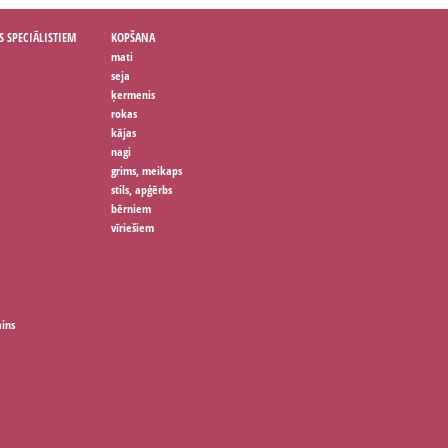
S SPECIĀLISTIEM
KOPŠANA
mati
seja
ķermenis
rokas
kājas
nagi
grims, meikaps
stils, apģērbs
bērniem
vīriešiem
ains