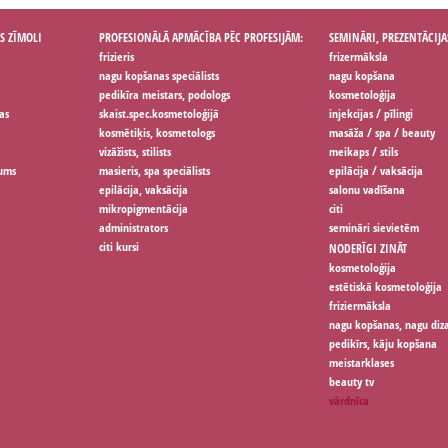
S ZĪMOLI
PROFESIONĀLĀ APMĀCĪBA PĒC PROFESIJĀM:
SEMINĀRI, PREZENTĀCIJA
frizieris
frizermāksla
nagu kopšanas speciālists
nagu kopšana
pedikīra meistars, podologs
kosmetoloģija
as
skaist.spec.kosmetoloģijā
injekcijas / pīlingi
kosmētiķis, kosmetologs
masāža / spa / beauty
vizāžists, stilists
meikaps / stils
jums
masieris, spa speciālists
epilācija / vaksācija
epilācija, vaksācija
salonu vadīšana
mikropigmentācija
citi
administrators
semināri sievietēm
citi kursi
NODERĪGI ZINĀT
kosmetoloģija
estētiskā kosmetoloģija
friziermāksla
nagu kopšanas, nagu diz
pedikīrs, kāju kopšana
meistarklases
beauty tv
vārdnīca