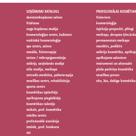
UZŅĒMUMU KATALOGS
PROFESIONĀLAS KOSMĒTIKA
skaistumkopšanas salons
frizieriem
frizētava
kosmetoloģija
nagu kopšanas studija
injekciju preparāti, pīlingi
kosmetoloģijas centrs, kabinets
meikaps, skropstu ķīm.krās
estētiskā kosmetoloģija
permanentais meikaps
spa centrs, salons
manikīrs, pedikīrs
masāža, fizioterapija
solāriju kosmētika, aprīko
tattoo / mikropigmentācija
aprīkojums saloniem
solārijs, sauļošanās studija
instrumenti un aksesuāri
stila studija, meikaps
plaša patēriņa kosmētika
netradic.medicīna, psihoterapija
veselības preces
veselības centrs, rehabilitācija
eko, bio, dabīga kosmētika
sporta centrs
kosmētikas izplatītājs
aprīkojuma piegādātājs
kosmētikas ražotājs
veikals, prof. kosmētika
mācību centrs
profesionālā asociācija
izstāde, prof. konkurss
citi