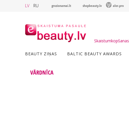
LV
RU
grozionamai.lt
shopbeauty.lv
alor.pro
Skaistumkopšanas 
BEAUTY ZIŅAS
BALTIC BEAUTY AWARDS
VĀRDNĪCA