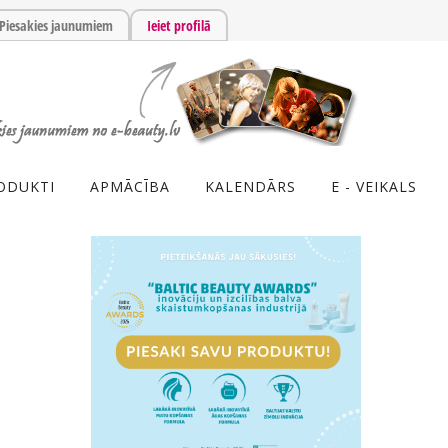
Piesakies jaunumiem
Ieiet profilā
ODUKTI
APMĀCĪBA
KALENDĀRS
E - VEIKALS