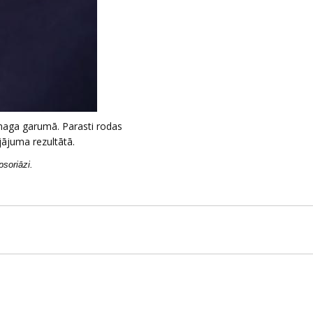
 naga garumā. Parasti rodas
jājuma rezultātā.
psoriāzi.