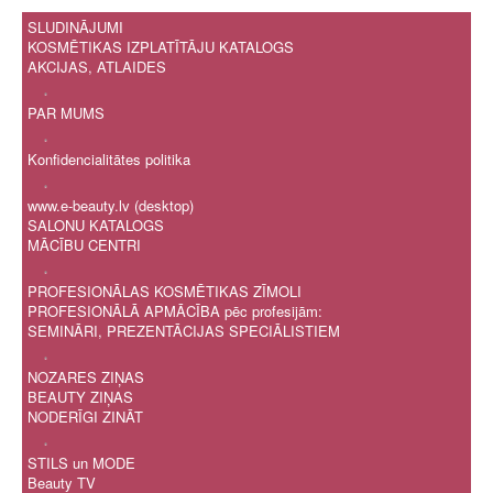
SLUDINĀJUMI
KOSMĒTIKAS IZPLATĪTĀJU KATALOGS
AKCIJAS, ATLAIDES
.
PAR MUMS
.
Konfidencialitātes politika
.
www.e-beauty.lv (desktop)
SALONU KATALOGS
MĀCĪBU CENTRI
.
PROFESIONĀLAS KOSMĒTIKAS ZĪMOLI
PROFESIONĀLĀ APMĀCĪBA pēc profesijām:
SEMINĀRI, PREZENTĀCIJAS SPECIĀLISTIEM
.
NOZARES ZIŅAS
BEAUTY ZIŅAS
NODERĪGI ZINĀT
.
STILS un MODE
Beauty TV