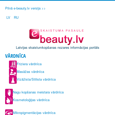
Pilnā e-beauty.lv versija >>
LV
RU
Latvijas skaistumkopšanas nozares informācijas portāls
VĀRDNĪCA
Friziera vārdnīca
Masāžas vārdnīca
Vizāžista/Stilista vārdnīca
Nagu kopšanas meistara vārdnīca
Kosmetoloģijas vārdnīca
Mikropigmentācijas vārdnīca