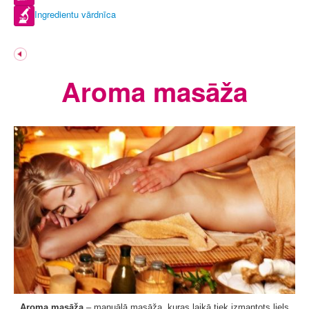
Ingredientu vārdnīca
Aroma masāža
Aroma masāža
– manuālā masāža, kuras laikā tiek izmantots liels