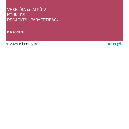
.
VESELĪBA un ATPŪTA
KONKURSI
PROJEKTS «PĀRVĒRTĪBAS»
.
Kalendārs
© 2026 e-beauty.lv
uz augšu