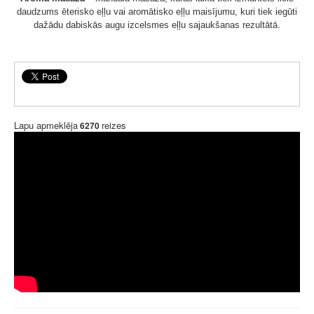
daudzums ēterisko eļļu vai aromātisko eļļu maisījumu, kuri tiek iegūti
dažādu dabiskās augu izcelsmes eļļu sajaukšanas rezultātā.
Lapu apmeklēja
reizes
6270