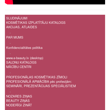
т
у
ф
SLUDINĀJUMI
х
KOSMĒTIKAS IZPLATĪTĀJU KATALOGS
ц
AKCIJAS, ATLAIDES
ч
.
ш
PAR MUMS
щ
ъ
.
Konfidencialitātes politika
ы
ь
.
э
www.e-beauty.lv (desktop)
SALONU KATALOGS
ю
MĀCĪBU CENTRI
я
0
.
PROFESIONĀLAS KOSMĒTIKAS ZĪMOLI
1
PROFESIONĀLĀ APMĀCĪBA pēc profesijām:
2
SEMINĀRI, PREZENTĀCIJAS SPECIĀLISTIEM
3
.
4
NOZARES ZIŅAS
5
BEAUTY ZIŅAS
6
NODERĪGI ZINĀT
7