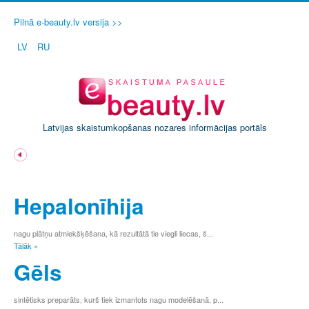
Pilnā e-beauty.lv versija >>
LV
RU
Latvijas skaistumkopšanas nozares informācijas portāls
A
Ā
Hepalonīhija
B
C
Č
nagu plātņu atmiekšķēšana, kā rezultātā tie viegli liecas, š...
Tālāk »
D
E
Gēls
Ē
F
sintētisks preparāts, kurš tiek izmantots nagu modelēšanā, p...
G