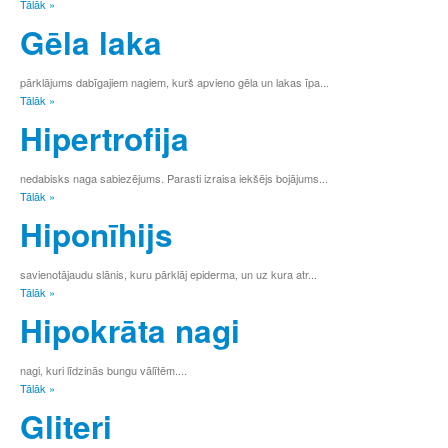
Tālāk »
Ģ
Gēla laka
H
I
Ī
pārklājums dabīgajiem nagiem, kurš apvieno gēla un lakas īpa...
J
Tālāk »
K
Hipertrofija
Ķ
L
Ļ
nedabisks naga sabiezējums. Parasti izraisa iekšējs bojājums...
M
Tālāk »
N
Hiponīhijs
Ņ
O
P
savienotājaudu slānis, kuru pārklāj epiderma, un uz kura atr...
R
Tālāk »
S
Hipokrāta nagi
Š
T
U
nagi, kuri līdzinās bungu vālītēm....
Tālāk »
Ū
V
Gliteri
Z