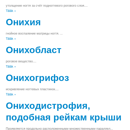
Ž
утолщение ногтя за счёт подногтевого рогового слоя....
W
Tālāk »
X
Онихия
Y
а
б
гнойное воспаление матрицы ногтя. ...
в
Tālāk »
г
Онихобласт
д
е
ё
роговое вещество....
ж
Tālāk »
з
Онихогрифоз
и
й
к
искривление ногтевых пластинок....
л
Tālāk »
м
Ониходистрофия,
н
о
подобная рейкам крыши
п
р
с
Проявляется продольно расположенными множественными параллел...