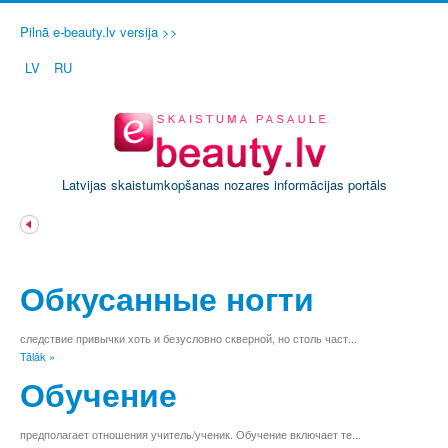
Pilnā e-beauty.lv versija >>
LV
RU
Latvijas skaistumkopšanas nozares informācijas portāls
A
Ā
Обкусанные ногти
B
C
Č
следствие привычки хоть и безусловно скверной, но столь част...
Tālāk »
D
E
Обучение
Ē
F
предполагает отношения учитель/ученик. Обучение включает те...
G