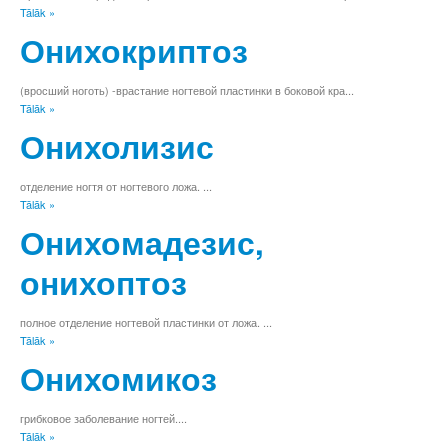
Tālāk »
т
у
Онихокриптоз
ф
х
(вросший ноготь) -врастание ногтевой пластинки в боковой кра...
ц
Tālāk »
ч
Онихолизис
ш
щ
ъ
отделение ногтя от ногтевого ложа. ...
ы
Tālāk »
ь
Онихомадезис,
э
ю
онихоптоз
я
0
1
полное отделение ногтевой пластинки от ложа. ...
2
Tālāk »
3
Онихомикоз
4
5
6
грибковое заболевание ногтей....
7
Tālāk »