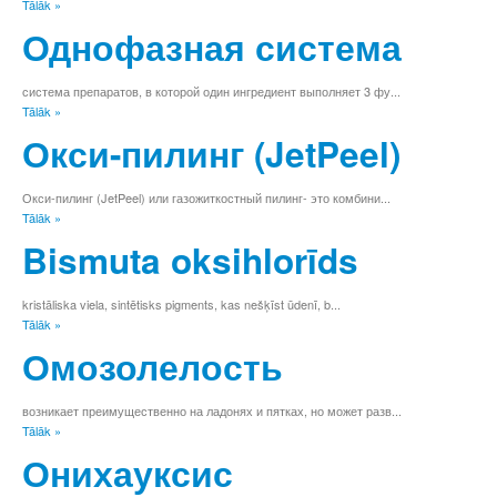
Tālāk »
Ģ
Однофазная система
H
I
Ī
система препаратов, в которой один ингредиент выполняет 3 фу...
J
Tālāk »
K
Окси-пилинг (JetPeel)
Ķ
L
Ļ
Окси-пилинг (JetPeel) или газожиткостный пилинг- это комбини...
M
Tālāk »
N
Bismuta oksihlorīds
Ņ
O
P
kristāliska viela, sintētisks pigments, kas nešķīst ūdenī, b...
R
Tālāk »
S
Омозолелость
Š
T
U
возникает преимущественно на ладонях и пятках, но может разв...
Tālāk »
Ū
V
Онихауксис
Z