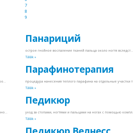
7
8
9
Панариций
острое гнойное воспаление тканей пальца около ногтя вследст..
Tālāk »
Парафинотерапия
о...
процедура нанесения теплого парафина на отдельные участки те
Tālāk »
Педикюр
но...
уход за стопами, ногтями и пальцами на ногах с помощью компл.
Tālāk »
Педикюр Велнесс