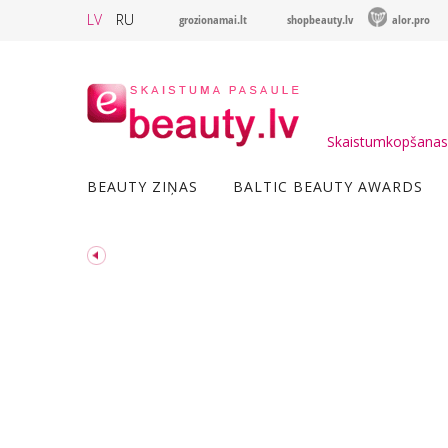
LV
RU
grozionamai.lt
shopbeauty.lv
alor.pro
Skaistumkopšanas 
BEAUTY ZIŅAS
BALTIC BEAUTY AWARDS