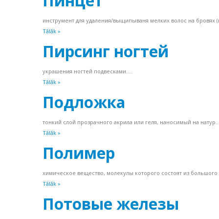
Пинцет
инструмент для удаления/выщипываня мелких волос на бровях (к
Tālāk »
Пирсинг ногтей
украшения ногтей подвесками....
Tālāk »
Подложка
тонкий слой прозрачного акрила или геля, наносимый на натур..
Tālāk »
Полимер
химическое вещество, молекулы которого состоят из большого ч
Tālāk »
Потовые железы