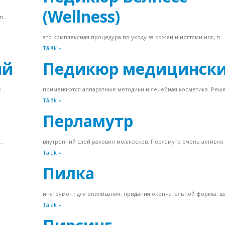
(Wellness)
...
это комплексная процедура по уходу за кожей и ногтями ног, п...
Tālāk »
ий
Педикюр медицинск
..
применяются аппаратные методики и лечебная косметика. Реше
Tālāk »
Перламутр
..
внутренний слой раковин моллюсков. Перламутр очень активно и
Tālāk »
Пилка
инструмент для опиливания, придания окончательной формы, шл
Tālāk »