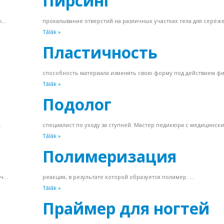
Пирсинг
...
прокалывание отверстий на различных участках тела для серёже.
Tālāk »
Пластичность
способность материала изменять свою форму под действием физ
Tālāk »
Подолог
.
специалист по уходу за ступней. Мастер педикюра с медицински.
Tālāk »
Полимеризация
...
реакция, в результате которой образуется полимер. ...
Tālāk »
Праймер для ногтей