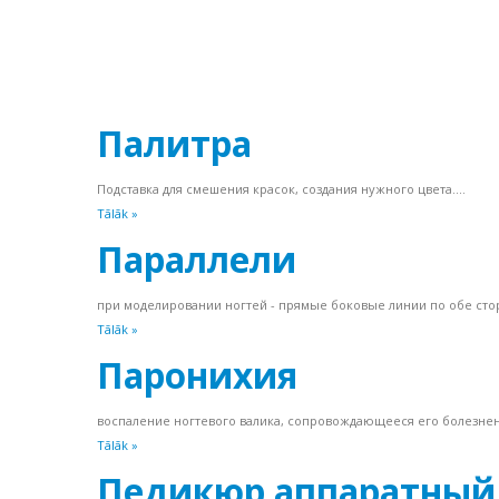
Палитра
Подставка для смешения красок, создания нужного цвета....
Tālāk »
Параллели
при моделировании ногтей - прямые боковые линии по обе стор
Tālāk »
Паронихия
воспаление ногтевого валика, сопровождающееся его болезнен
Tālāk »
Педикюр аппаратный