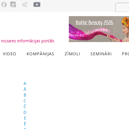
nozares informācijas portāls
VIDEO
KOMPĀNIJAS
ZĪMOLI
SEMINĀRI
PR
A
Ā
B
C
Č
D
E
Ē