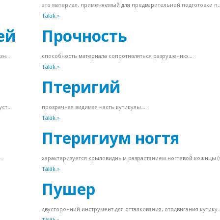
это материал, применяемый для предварительной подготовки п..
Tālāk »
ей
Прочность
н...
способность материала сопротивляться разрушению....
Tālāk »
Птеригий
т...
прозрачная видимая часть кутикулы....
Tālāk »
Птеригиум ногтя
..
характеризуется крыловидным разрастанием ногтевой кожицы (э
Tālāk »
Пушер
двусторонний инструмент для отталкивания, отодвигания кутику..
Tālāk »