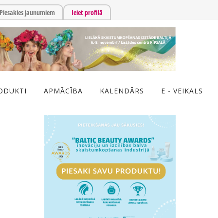
Piesakies jaunumiem
Ieiet profilā
ODUKTI
APMĀCĪBA
KALENDĀRS
E - VEIKALS