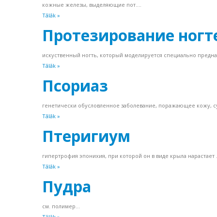
кожные железы, выделяющие пот....
Tālāk »
Протезирование ногт
искуственный ногть, который моделируется специально предназ
Tālāk »
Псориаз
генетически обусловленное заболевание, поражающее кожу, сус
Tālāk »
Птеригиум
гипертрофия эпонихия, при которой он в виде крыла нарастает .
Tālāk »
Пудра
см. полимер...
Tālāk »