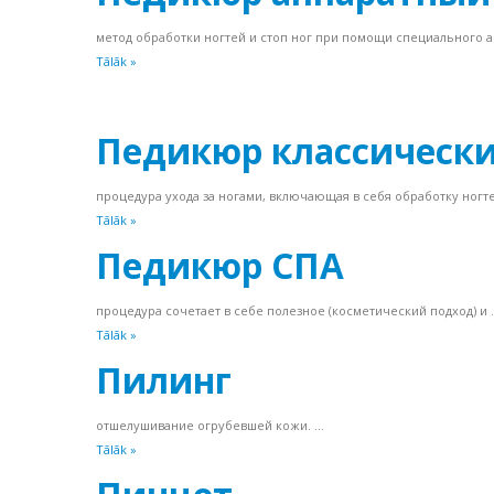
метод обработки ногтей и стоп ног при помощи специального ап
Tālāk »
Педикюр классическ
процедура ухода за ногами, включающая в себя обработку ногте.
Tālāk »
Педикюр СПА
процедура сочетает в себе полезное (косметический подход) и .
Tālāk »
Пилинг
отшелушивание огрубевшей кожи. ...
Tālāk »