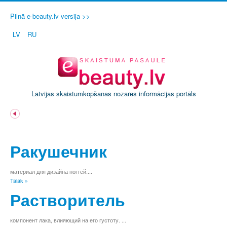
Pilnā e-beauty.lv versija >>
LV
RU
Latvijas skaistumkopšanas nozares informācijas portāls
A
Ā
Ракушечник
B
C
Č
материал для дизайна ногтей....
Tālāk »
D
E
Растворитель
Ē
F
компонент лака, влияющий на его густоту. ...
G