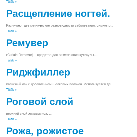
Tālāk »
Ģ
Расщепление ногтей.
H
I
Ī
Различают две клинические разновидности заболевания: симметр...
J
Tālāk »
K
Ремувер
Ķ
L
Ļ
(Cuticle Remover) – средство для размягчения кутикулы....
M
Tālāk »
N
Риджфиллер
Ņ
O
P
базисный лак с добавлением шёлковых волокон. Используется дл...
R
Tālāk »
S
Роговой слой
Š
T
U
верхний слой эпидермиса. ...
Tālāk »
Ū
V
Рожа, рожистое
Z