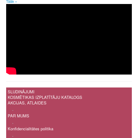
Tālāk »
Ģ
H
I
Ī
J
K
Ķ
L
Ļ
M
N
Ņ
O
P
R
SLUDINĀJUMI
S
KOSMĒTIKAS IZPLATĪTĀJU KATALOGS
Š
AKCIJAS, ATLAIDES
T
.
U
PAR MUMS
Ū
.
V
Konfidencialitātes politika
Z
.