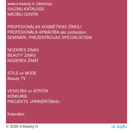
Ž
www.e-beauty.lv (desktop)
W
SALONU KATALOGS
X
MĀCĪBU CENTRI
Y
.
а
PROFESIONĀLAS KOSMĒTIKAS ZĪMOLI
б
PROFESIONĀLĀ APMĀCĪBA pēc profesijām:
в
SEMINĀRI, PREZENTĀCIJAS SPECIĀLISTIEM
г
.
д
NOZARES ZIŅAS
е
BEAUTY ZIŅAS
ё
NODERĪGI ZINĀT
ж
.
з
STILS un MODE
и
Beauty TV
й
.
к
VESELĪBA un ATPŪTA
л
KONKURSI
PROJEKTS «PĀRVĒRTĪBAS»
м
н
.
о
Kalendārs
п
р
© 2026 e-beauty.lv
uz augšu
с