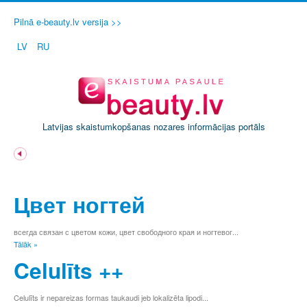
Pilnā e-beauty.lv versija >>
LV
RU
Latvijas skaistumkopšanas nozares informācijas portāls
A
Ā
Цвет ногтей
B
C
Č
всегда связан с цветом кожи, цвет свободного края и ногтевог...
Tālāk »
D
E
Celulīts ++
Ē
F
Celulīts ir nepareizas formas taukaudi jeb lokalizēta lipodi...
G