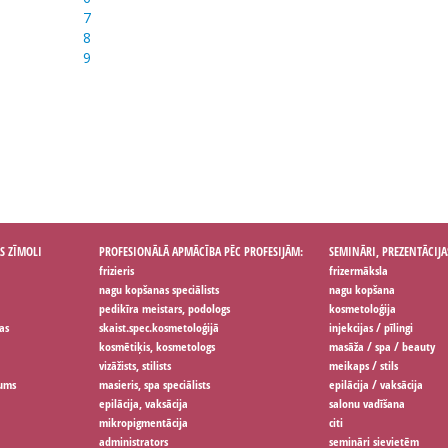
7
8
9
S ZĪMOLI
PROFESIONĀLĀ APMĀCĪBA PĒC PROFESIJĀM:
SEMINĀRI, PREZENTĀCIJA
frizieris
frizermāksla
nagu kopšanas speciālists
nagu kopšana
pedikīra meistars, podologs
kosmetoloģija
as
skaist.spec.kosmetoloģijā
injekcijas / pīlingi
kosmētiķis, kosmetologs
masāža / spa / beauty
vizāžists, stilists
meikaps / stils
jums
masieris, spa speciālists
epilācija / vaksācija
epilācija, vaksācija
salonu vadīšana
mikropigmentācija
citi
administrators
semināri sievietēm