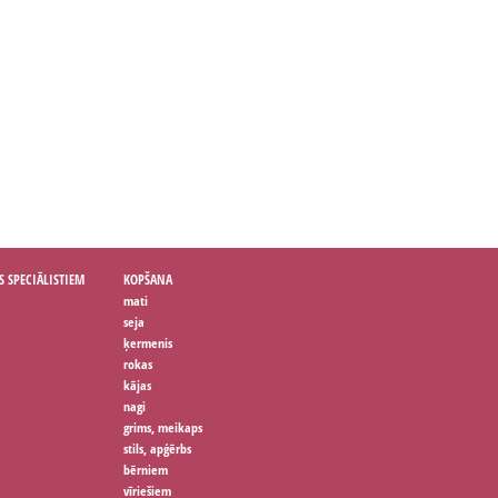
S SPECIĀLISTIEM
KOPŠANA
mati
seja
ķermenis
rokas
kājas
nagi
grims, meikaps
stils, apģērbs
bērniem
vīriešiem