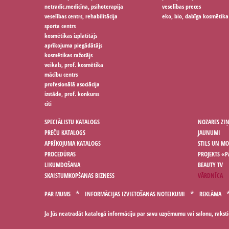
netradic.medicīna, psihoterapija
veselības preces
veselības centrs, rehabilitācija
eko, bio, dabīga kosmētika
sporta centrs
kosmētikas izplatītājs
aprīkojuma piegādātājs
kosmētikas ražotājs
veikals, prof. kosmētika
mācību centrs
profesionālā asociācija
izstāde, prof. konkurss
citi
SPECIĀLISTU KATALOGS
NOZARES ZI
PREČU KATALOGS
JAUNUMI
APRĪKOJUMA KATALOGS
STILS UN M
PROCEDŪRAS
PROJEKTS «P
LIKUMDOŠANA
BEAUTY TV
SKAISTUMKOPŠANAS BIZNESS
VĀRDNĪCA
PAR MUMS
INFORMĀCIJAS IZVIETOŠANAS NOTEIKUMI
REKLĀMA
Ja Jūs neatradāt katalogā informāciju par savu uzņēmumu vai salonu, rakst