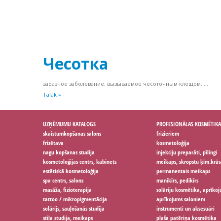
Чесотка
заразное заболевание, вызываемое чесоточным клещом. ...
Tālāk »
UZŅĒMUMU KATALOGS
PROFESIONĀLAS KOSMĒTIKA
skaistumkopšanas salons
frizieriem
frizētava
kosmetoloģija
nagu kopšanas studija
injekciju preparāti, pīlingi
kosmetoloģijas centrs, kabinets
meikaps, skropstu ķīm.krās
estētiskā kosmetoloģija
permanentais meikaps
spa centrs, salons
manikīrs, pedikīrs
masāža, fizioterapija
solāriju kosmētika, aprīko
tattoo / mikropigmentācija
aprīkojums saloniem
solārijs, sauļošanās studija
instrumenti un aksesuāri
stila studija, meikaps
plaša patēriņa kosmētika