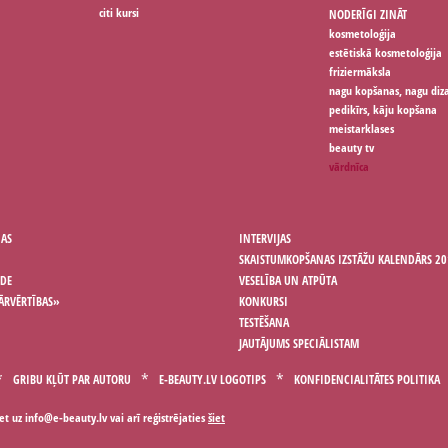
citi kursi
NODERĪGI ZINĀT
kosmetoloģija
estētiskā kosmetoloģija
friziermāksla
nagu kopšanas, nagu diz
pedikīrs, kāju kopšana
meistarklases
beauty tv
vārdnīca
ŅAS
INTERVIJAS
SKAISTUMKOPŠANAS IZSTĀŽU KALENDĀRS 20
ODE
VESELĪBA UN ATPŪTA
ĀRVĒRTĪBAS»
KONKURSI
TESTĒŠANA
JAUTĀJUMS SPECIĀLISTAM
GRIBU KĻŪT PAR AUTORU
E-BEAUTY.LV LOGOTIPS
KONFIDENCIALITĀTES POLITIKA
iet uz
vai arī reģistrējaties
šiet