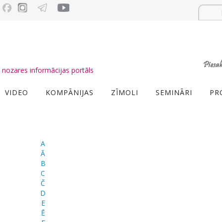
nozares informācijas portāls
VIDEO
KOMPĀNIJAS
ZĪMOLI
SEMINĀRI
PR
A
Ā
B
C
Č
D
E
Ē