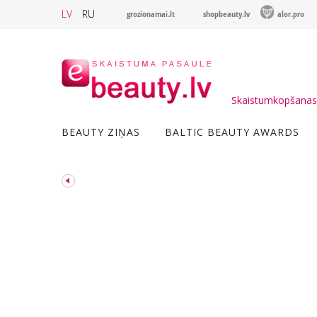
LV
RU
grozionamai.lt
shopbeauty.lv
alor.pro
Skaistumkopšanas 
BEAUTY ZIŅAS
BALTIC BEAUTY AWARDS