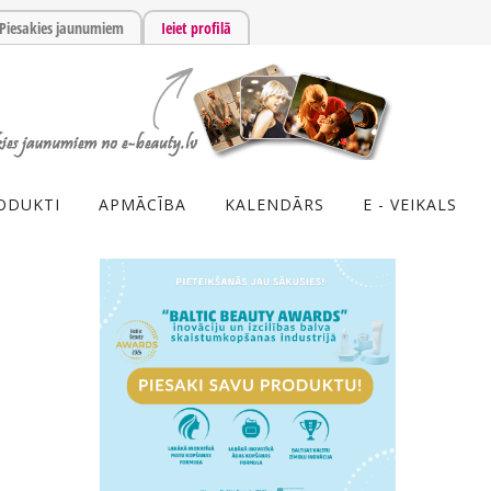
Piesakies jaunumiem
Ieiet profilā
ODUKTI
APMĀCĪBA
KALENDĀRS
E - VEIKALS