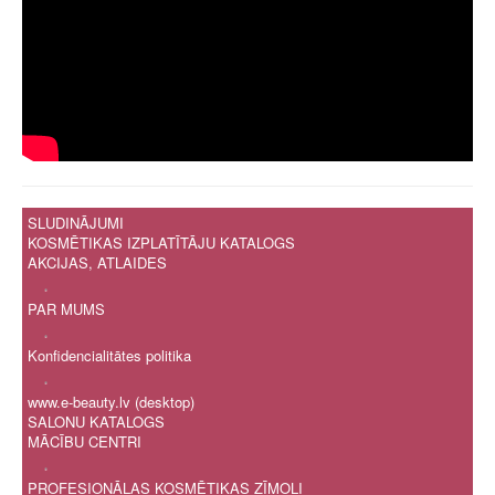
Ģ
H
I
Ī
J
K
Ķ
L
Ļ
M
SLUDINĀJUMI
N
KOSMĒTIKAS IZPLATĪTĀJU KATALOGS
Ņ
AKCIJAS, ATLAIDES
O
.
P
PAR MUMS
R
.
S
Konfidencialitātes politika
Š
.
T
www.e-beauty.lv (desktop)
U
SALONU KATALOGS
Ū
MĀCĪBU CENTRI
V
.
Z
PROFESIONĀLAS KOSMĒTIKAS ZĪMOLI