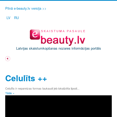
Pilnā e-beauty.lv versija >>
LV
RU
Latvijas skaistumkopšanas nozares informācijas portāls
A
Ā
Celulīts ++
B
C
Č
Celulīts ir nepareizas formas taukaudi jeb lokalizēta lipodi...
Tālāk »
D
E
Ē
F
G