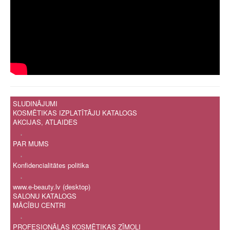
Ģ
H
I
Ī
J
K
Ķ
L
Ļ
M
SLUDINĀJUMI
N
KOSMĒTIKAS IZPLATĪTĀJU KATALOGS
Ņ
AKCIJAS, ATLAIDES
O
.
P
PAR MUMS
R
.
S
Konfidencialitātes politika
Š
.
T
www.e-beauty.lv (desktop)
U
SALONU KATALOGS
Ū
MĀCĪBU CENTRI
V
.
Z
PROFESIONĀLAS KOSMĒTIKAS ZĪMOLI