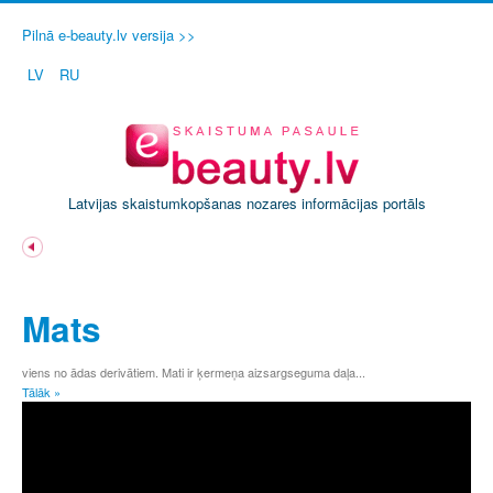
Pilnā e-beauty.lv versija >>
LV
RU
Latvijas skaistumkopšanas nozares informācijas portāls
A
Ā
Mats
B
C
Č
viens no ādas derivātiem. Mati ir ķermeņa aizsargseguma daļa...
Tālāk »
D
E
Ē
F
G