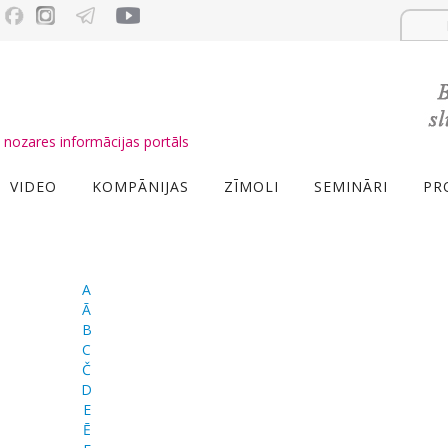
nozares informācijas portāls
VIDEO
KOMPĀNIJAS
ZĪMOLI
SEMINĀRI
PR
A
Ā
B
C
Č
D
E
Ē