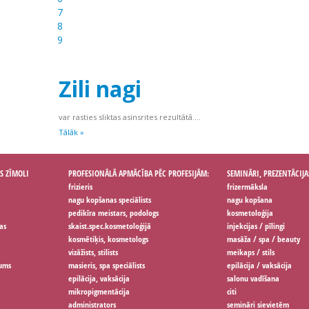
7
8
9
Zili nagi
var rasties sliktas asinsrites rezultātā....
Tālāk »
S ZĪMOLI
PROFESIONĀLĀ APMĀCĪBA PĒC PROFESIJĀM:
SEMINĀRI, PREZENTĀCIJA
frizieris
frizermāksla
nagu kopšanas speciālists
nagu kopšana
pedikīra meistars, podologs
kosmetoloģija
as
skaist.spec.kosmetoloģijā
injekcijas / pīlingi
kosmētiķis, kosmetologs
masāža / spa / beauty
vizāžists, stilists
meikaps / stils
jums
masieris, spa speciālists
epilācija / vaksācija
epilācija, vaksācija
salonu vadīšana
mikropigmentācija
citi
administrators
semināri sievietēm