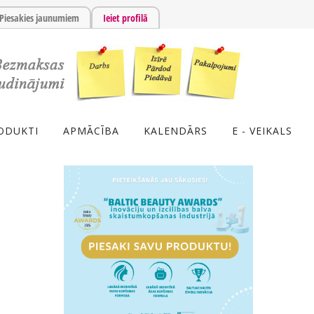
Piesakies jaunumiem
Ieiet profilā
ODUKTI
APMĀCĪBA
KALENDĀRS
E - VEIKALS