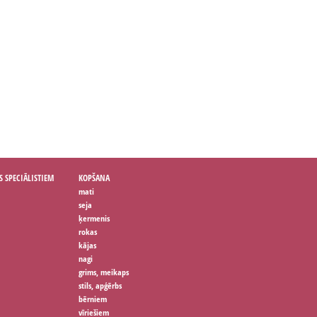
S SPECIĀLISTIEM
KOPŠANA
mati
seja
ķermenis
rokas
kājas
nagi
grims, meikaps
stils, apģērbs
bērniem
vīriešiem