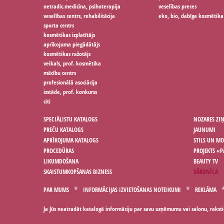
netradic.medicīna, psihoterapija
veselības preces
veselības centrs, rehabilitācija
eko, bio, dabīga kosmētika
sporta centrs
kosmētikas izplatītājs
aprīkojuma piegādātājs
kosmētikas ražotājs
veikals, prof. kosmētika
mācību centrs
profesionālā asociācija
izstāde, prof. konkurss
citi
SPECIĀLISTU KATALOGS
NOZARES ZI
PREČU KATALOGS
JAUNUMI
APRĪKOJUMA KATALOGS
STILS UN M
PROCEDŪRAS
PROJEKTS «P
LIKUMDOŠANA
BEAUTY TV
SKAISTUMKOPŠANAS BIZNESS
VĀRDNĪCA
PAR MUMS
INFORMĀCIJAS IZVIETOŠANAS NOTEIKUMI
REKLĀMA
Ja Jūs neatradāt katalogā informāciju par savu uzņēmumu vai salonu, rakst