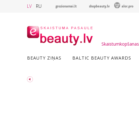
LV
RU
grozionamai.lt
shopbeauty.lv
alor.pro
Skaistumkopšanas 
BEAUTY ZIŅAS
BALTIC BEAUTY AWARDS