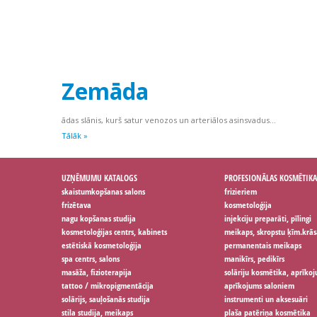
Zemāda
ādas slānis, kurš satur venozos un arteriālos asinsvadus...
Tālāk »
UZŅĒMUMU KATALOGS
PROFESIONĀLAS KOSMĒTIKA
skaistumkopšanas salons
frizieriem
frizētava
kosmetoloģija
nagu kopšanas studija
injekciju preparāti, pīlingi
kosmetoloģijas centrs, kabinets
meikaps, skropstu ķīm.krās
estētiskā kosmetoloģija
permanentais meikaps
spa centrs, salons
manikīrs, pedikīrs
masāža, fizioterapija
solāriju kosmētika, aprīko
tattoo / mikropigmentācija
aprīkojums saloniem
solārijs, sauļošanās studija
instrumenti un aksesuāri
stila studija, meikaps
plaša patēriņa kosmētika