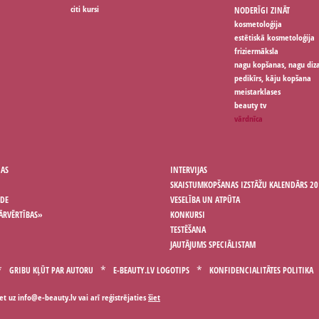
citi kursi
NODERĪGI ZINĀT
kosmetoloģija
estētiskā kosmetoloģija
friziermāksla
nagu kopšanas, nagu diz
pedikīrs, kāju kopšana
meistarklases
beauty tv
vārdnīca
ŅAS
INTERVIJAS
SKAISTUMKOPŠANAS IZSTĀŽU KALENDĀRS 20
ODE
VESELĪBA UN ATPŪTA
ĀRVĒRTĪBAS»
KONKURSI
TESTĒŠANA
JAUTĀJUMS SPECIĀLISTAM
GRIBU KĻŪT PAR AUTORU
E-BEAUTY.LV LOGOTIPS
KONFIDENCIALITĀTES POLITIKA
iet uz
vai arī reģistrējaties
šiet