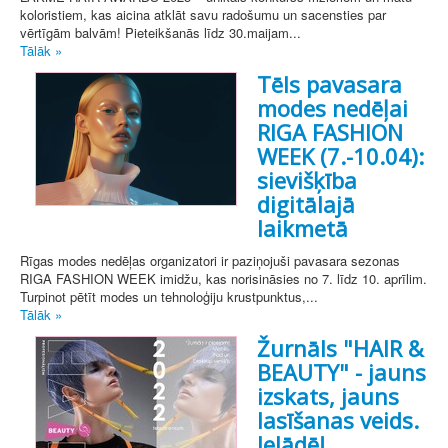
koloristiem, kas aicina atklāt savu radošumu un sacensties par
vērtīgām balvām! Pieteikšanās līdz 30.maijam...
Tālāk »
Tēls pavasara
modes nedēļai
RIGA FASHION
WEEK (7.-10.04):
sievišķība
digitālajā
laikmetā
Rīgas modes nedēļas organizatori ir paziņojuši pavasara sezonas
RIGA FASHION WEEK imidžu, kas norisināsies no 7. līdz 10. aprīlim.
Turpinot pētīt modes un tehnoloģiju krustpunktus,...
Tālāk »
Žurnāls "HAIR &
BEAUTY" - jauns
izskats, jauns
lasīšanas veids.
Ielādē!