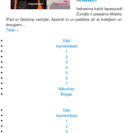
Iedvesma katrā lapaspusē!
Žurnāls ir pieejams Mobile,
iPad un Desktop versijās. Apskati to un padalies arī ar kolēģiem un
draugiem....
Tālāk »
Sākt
Iepriekšējais
1
2
3
4
5
6
7
Nākošais
Beigas
Sākt
Iepriekšējais
1
2
3