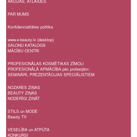
AKCIJAS, ATLAIDES
.
PAR MUMS
.
Konfidencialitātes politika
.
www.e-beauty.lv (desktop)
SALONU KATALOGS
MĀCĪBU CENTRI
.
PROFESIONĀLAS KOSMĒTIKAS ZĪMOLI
PROFESIONĀLĀ APMĀCĪBA pēc profesijām:
SEMINĀRI, PREZENTĀCIJAS SPECIĀLISTIEM
.
NOZARES ZIŅAS
BEAUTY ZIŅAS
NODERĪGI ZINĀT
.
STILS un MODE
Beauty TV
.
VESELĪBA un ATPŪTA
KONKURSI