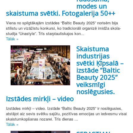
modes un
skaistuma svētki. Fotogalerija 50++
Viena no spilgtākajām izstādes “Baltic Beauty 2025” norisēm bija
stilistu un vizāžistu konkursi, ko tradicionāli organizē imidža skola-
studija “Unastyle”. Trīs starptautiskajos kon...
Tālāk »
Skaistuma
industrijas
svētki Ķīpsalā –
izstāde “Baltic
Beauty 2025”
veiksmīgi
noslēgusies.
Izstādes mirkļi – video
Izstādes mirkļi – video. Izstāde “Baltic Beauty 2025” ir noslēgusies,
atstājot aiz sevis svētku sajūtu, pozitīvas emocijas un iedvesmu visai
skaistumkopšanas nozarei. Trīs dienas ...
Tālāk »