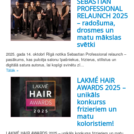
SEBASTIAN
PROFESSIONAL
RELAUNCH 2025
– radošuma,
drosmes un
matu mākslas
svētki
2025. gada 14. oktobrī Rīgā notika Sebastian Professional relaunch –
pasākums, kas pulcēja salonu īpašniekus, frizierus, stilistus un
digitālā satura autorus, lai kopīgi svinētu zī...
Tālāk »
LAKMÉ HAIR
AWARDS 2025 –
unikāls
konkurss
frizieriem un
matu
koloristiem!
LAKMÉ HAIR AWARDS 2025 – unikāls konkurss frizieriem un matu