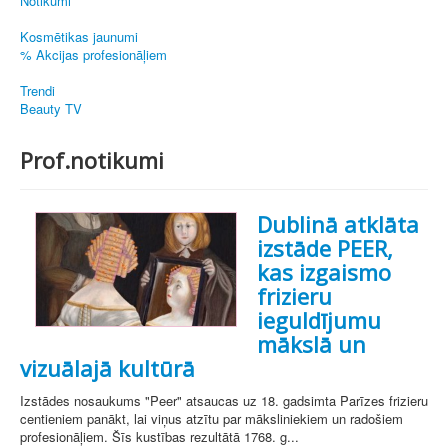
Notikumi
Kosmētikas jaunumi
% Akcijas profesionāļiem
Trendi
Beauty TV
Prof.notikumi
Dublinā atklāta
izstāde PEER,
kas izgaismo
frizieru
ieguldījumu
mākslā un
vizuālajā kultūrā
Izstādes nosaukums "Peer" atsaucas uz 18. gadsimta Parīzes frizieru
centieniem panākt, lai viņus atzītu par māksliniekiem un radošiem
profesionāļiem. Šīs kustības rezultātā 1768. g...