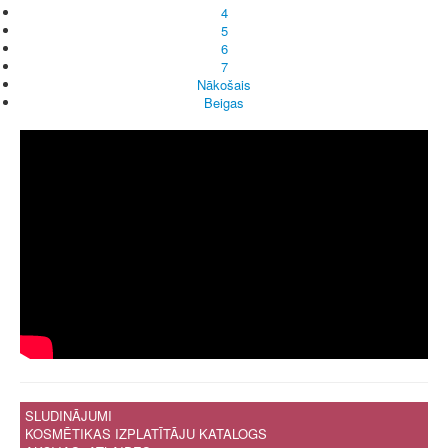
4
5
6
7
Nākošais
Beigas
SLUDINĀJUMI
KOSMĒTIKAS IZPLATĪTĀJU KATALOGS