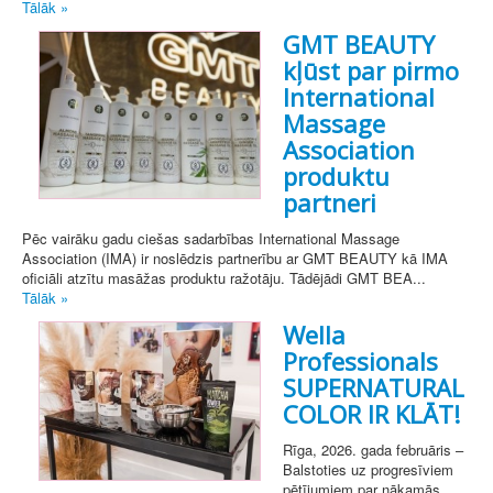
Tālāk »
GMT BEAUTY
kļūst par pirmo
International
Massage
Association
produktu
partneri
Pēc vairāku gadu ciešas sadarbības International Massage
Association (IMA) ir noslēdzis partnerību ar GMT BEAUTY kā IMA
oficiāli atzītu masāžas produktu ražotāju. Tādējādi GMT BEA...
Tālāk »
Wella
Professionals
SUPERNATURAL
COLOR IR KLĀT!
Rīga, 2026. gada februāris –
Balstoties uz progresīviem
pētījumiem par nākamās