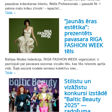
paaudzes krāsošanas klientu, Wella Professionals – pasaulē Nr. 1
salona matu krāsu zīmols¹ – iepazīst...
Tālāk »
“Jaunās ēras
estētika”:
prezentēts
pavasara RIGA
FASHION WEEK
tēls
Baltijas Modes federācija, RIGA FASHION WEEK organizatori, ir
paziņojuši par pavasara sezonas vizuālo tēlu, kas tiks īstenots aprīļa
vidū. Šajā sezonā modele iemieso kolektīvu siev...
Tālāk »
Stilistu un
vizāžistu
konkursi izstādē
“Baltic Beauty
2025” —
radošuma,