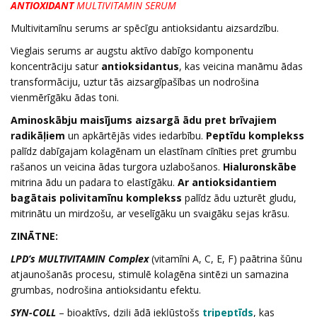
ANTIOXIDANT
MULTIVITAMIN SERUM
Multivitamīnu serums ar spēcīgu antioksidantu aizsardzību.
Vieglais serums ar augstu aktīvo dabīgo komponentu
koncentrāciju satur
antioksidantus
, kas veicina manāmu ādas
transformāciju, uztur tās aizsargīpašības un nodrošina
vienmērīgāku ādas toni.
Aminoskābju maisījums aizsargā ādu pret brīvajiem
radikāļiem
un apkārtējās vides iedarbību.
Peptīdu komplekss
palīdz dabīgajam kolagēnam un elastīnam cīnīties pret grumbu
rašanos un veicina ādas turgora uzlabošanos.
Hialuronskābe
mitrina ādu un padara to elastīgāku.
Ar antioksidantiem
bagātais polivitamīnu komplekss
palīdz ādu uzturēt gludu,
mitrinātu un mirdzošu, ar veselīgāku un svaigāku sejas krāsu.
ZINĀTNE:
LPD’s MULTIVITAMIN Complex
(vitamīni A, C, E, F) paātrina šūnu
atjaunošanās procesu, stimulē kolagēna sintēzi un samazina
grumbas, nodrošina antioksidantu efektu.
SYN-COLL
– bioaktīvs, dziļi ādā iekļūstošs
tripeptīds
, kas