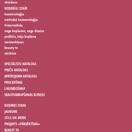
vīriešiem
NODERĪGI ZINĀT
kosmetoloģija
estētiskā kosmetoloģija
friziermāksla
nagu kopšanas, nagu dizains
pedikīrs, kāju kopšana
meistarklases
beauty tv
vārdnīca
SPECIĀLISTU KATALOGS
PREČU KATALOGS
APRĪKOJUMA KATALOGS
PROCEDŪRAS
LIKUMDOŠANA
SKAISTUMKOPŠANAS BIZNESS
NOZARES ZIŅAS
JAUNUMI
STILS UN MODE
PROJEKTS «PĀRVĒRTĪBAS»
BEAUTY TV