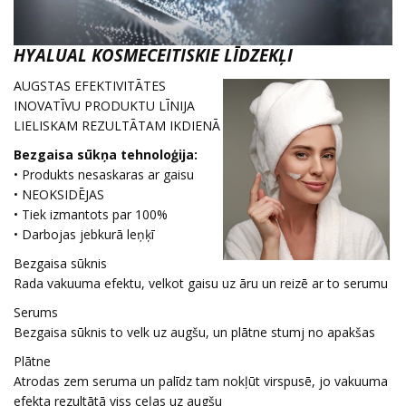
HYALUAL KOSMECEITISKIE LĪDZEKĻI
AUGSTAS EFEKTIVITĀTES
INOVATĪVU PRODUKTU LĪNIJA
LIELISKAM REZULTĀTAM IKDIENĀ
Bezgaisa sūkņa tehnoloģija:
• Produkts nesaskaras ar gaisu
• NEOKSIDĒJAS
• Tiek izmantots par 100%
• Darbojas jebkurā leņķī
Bezgaisa sūknis
Rada vakuuma efektu, velkot gaisu uz āru un reizē ar to serumu
Serums
Bezgaisa sūknis to velk uz augšu, un plātne stumj no apakšas
Plātne
Atrodas zem seruma un palīdz tam nokļūt virspusē, jo vakuuma
efekta rezultātā viss ceļas uz augšu