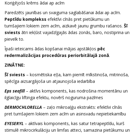
Koriģējošs krēms ādai ap acīm
Paredzēts jaunības un svaiguma saglabāšanai ādai ap acīm.
Peptīdu komplekss
efektīvi cīnās pret pietūkumu un
tumšajiem lokiem zem acīm, aizkavē jaunu grumbu rašanos.
Šī
sviests
ātri iekļūst vajadzīgajās ādas zonās, baro, nostiprina un
pievelk to.
Īpaši ieteicams ādas kopšanai mājas apstākļos
pēc
redermalizācijas procedūras periorbitālajā zonā
.
ZINĀTNE:
Šī sviests
– kosmētiska eļļa, kam piemīt mīkstinoša, mitrinoša,
spēcīga aizsargājoša un atjaunojoša iedarbība
Eps seafill
– aktīvs komponents, kas nodrošina momentānu un
ilglaicīgu liftinga efektu, novērš noguruma pazīmes
DERMOCHLORELLA
– zaļo mikroaļģu ekstrakts: efektīvi cīnās
pret tumšajiem lokiem zem acīm un asinsvadu nepietiekamību
EYESERYL
– aktīvais komponents, kas satur tetrapeptīdu, kurš
stimulē mikrocirkulāciju un limfas atteci, samazina pietūkumu un