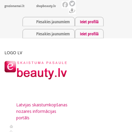
grozionamai.lt
shopbeauty.lv
Piesakies jaunumiem
Ieiet profilā
Piesakies jaunumiem
Ieiet profilā
LOGO LV
Latvijas skaistumkopšanas
nozares informācijas
portāls