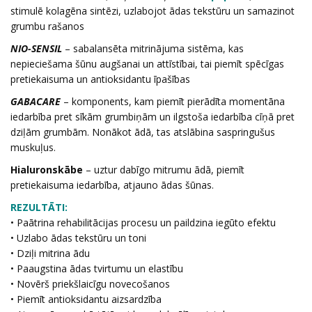
stimulē kolagēna sintēzi, uzlabojot ādas tekstūru un samazinot
grumbu rašanos
NIO-SENSIL
– sabalansēta mitrinājuma sistēma, kas
nepieciešama šūnu augšanai un attīstībai, tai piemīt spēcīgas
pretiekaisuma un antioksidantu īpašības
GABACARE
– komponents, kam piemīt pierādīta momentāna
iedarbība pret sīkām grumbiņām un ilgstoša iedarbība cīņā pret
dziļām grumbām. Nonākot ādā, tas atslābina saspringušus
muskuļus.
Hialuronskābe
– uztur dabīgo mitrumu ādā, piemīt
pretiekaisuma iedarbība, atjauno ādas šūnas.
REZULTĀTI:
• Paātrina rehabilitācijas procesu un paildzina iegūto efektu
• Uzlabo ādas tekstūru un toni
• Dziļi mitrina ādu
• Paaugstina ādas tvirtumu un elastību
• Novērš priekšlaicīgu novecošanos
• Piemīt antioksidantu aizsardzība