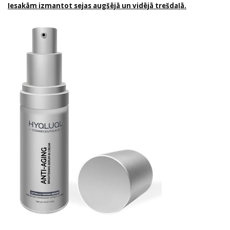
Iesakām izmantot sejas augšējā un vidējā trešdaļā.