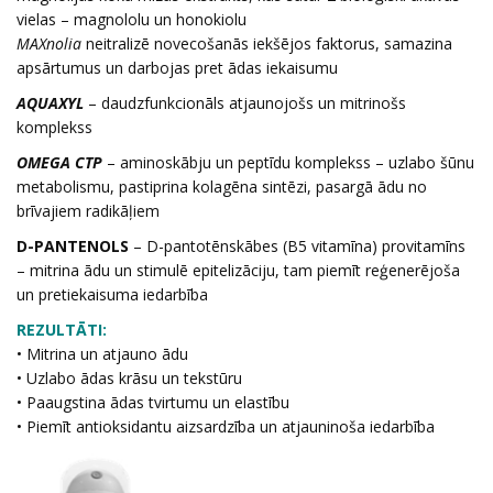
vielas – magnololu un honokiolu
MAXnolia
neitralizē novecošanās iekšējos faktorus, samazina
apsārtumus un darbojas pret ādas iekaisumu
AQUAXYL
– daudzfunkcionāls atjaunojošs un mitrinošs
komplekss
OMEGA CTP
– aminoskābju un peptīdu komplekss – uzlabo šūnu
metabolismu, pastiprina kolagēna sintēzi, pasargā ādu no
brīvajiem radikāļiem
D-PANTENOLS
– D-pantotēnskābes (B5 vitamīna) provitamīns
– mitrina ādu un stimulē epitelizāciju, tam piemīt reģenerējoša
un pretiekaisuma iedarbība
REZULTĀTI:
• Mitrina un atjauno ādu
• Uzlabo ādas krāsu un tekstūru
• Paaugstina ādas tvirtumu un elastību
• Piemīt antioksidantu aizsardzība un atjauninoša iedarbība