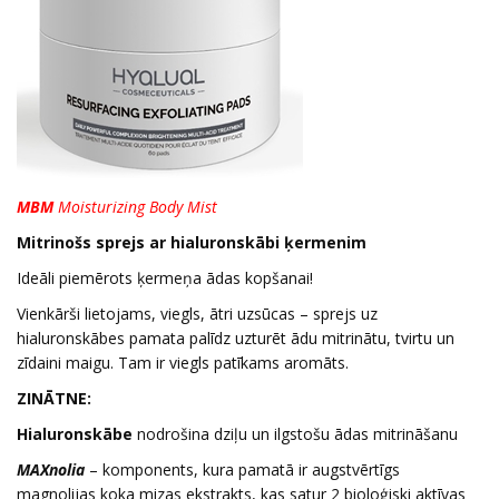
MBM
Moisturizing Body Mist
Mitrinošs sprejs ar hialuronskābi ķermenim
Ideāli piemērots ķermeņa ādas kopšanai!
Vienkārši lietojams, viegls, ātri uzsūcas – sprejs uz
hialuronskābes pamata palīdz uzturēt ādu mitrinātu, tvirtu un
zīdaini maigu. Tam ir viegls patīkams aromāts.
ZINĀTNE:
Hialuronskābe
nodrošina dziļu un ilgstošu ādas mitrināšanu
MAXnolia
– komponents, kura pamatā ir augstvērtīgs
magnolijas koka mizas ekstrakts, kas satur 2 bioloģiski aktīvas