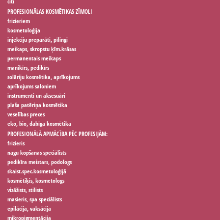
citi
PROFESIONĀLAS KOSMĒTIKAS ZĪMOLI
frizieriem
kosmetoloģija
injekciju preparāti, pīlingi
meikaps, skropstu ķīm.krāsas
permanentais meikaps
manikīrs, pedikīrs
solāriju kosmētika, aprīkojums
aprīkojums saloniem
instrumenti un aksesuāri
plaša patēriņa kosmētika
veselības preces
eko, bio, dabīga kosmētika
PROFESIONĀLĀ APMĀCĪBA PĒC PROFESIJĀM:
frizieris
nagu kopšanas speciālists
pedikīra meistars, podologs
skaist.spec.kosmetoloģijā
kosmētiķis, kosmetologs
vizāžists, stilists
masieris, spa speciālists
epilācija, vaksācija
mikropigmentācija