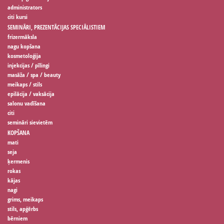
administrators
citi kursi
SEMINĀRI, PREZENTĀCIJAS SPECIĀLISTIEM
frizermāksla
nagu kopšana
kosmetoloģija
injekcijas / pīlingi
masāža / spa / beauty
meikaps / stils
epilācija / vaksācija
salonu vadīšana
citi
semināri sievietēm
KOPŠANA
mati
seja
ķermenis
rokas
kājas
nagi
grims, meikaps
stils, apģērbs
bērniem