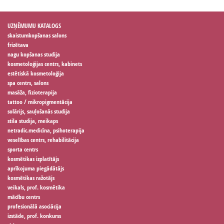
UZŅĒMUMU KATALOGS
skaistumkopšanas salons
frizētava
nagu kopšanas studija
kosmetoloģijas centrs, kabinets
estētiskā kosmetoloģija
spa centrs, salons
masāža, fizioterapija
tattoo / mikropigmentācija
solārijs, sauļošanās studija
stila studija, meikaps
netradic.medicīna, psihoterapija
veselības centrs, rehabilitācija
sporta centrs
kosmētikas izplatītājs
aprīkojuma piegādātājs
kosmētikas ražotājs
veikals, prof. kosmētika
mācību centrs
profesionālā asociācija
izstāde, prof. konkurss