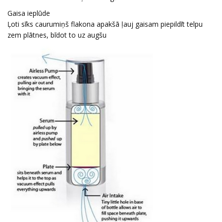
Gaisa ieplūde
Ļoti sīks caurumiņš flakona apakšā ļauj gaisam piepildīt telpu
zem plātnes, bīdot to uz augšu