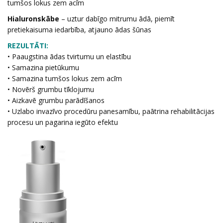
tumšos lokus zem acīm
Hialuronskābe
– uztur dabīgo mitrumu ādā, piemīt
pretiekaisuma iedarbība, atjauno ādas šūnas
REZULTĀTI:
• Paaugstina ādas tvirtumu un elastību
• Samazina pietūkumu
• Samazina tumšos lokus zem acīm
• Novērš grumbu tīklojumu
• Aizkavē grumbu parādīšanos
• Uzlabo invazīvo procedūru panesamību, paātrina rehabilitācijas
procesu un pagarina iegūto efektu