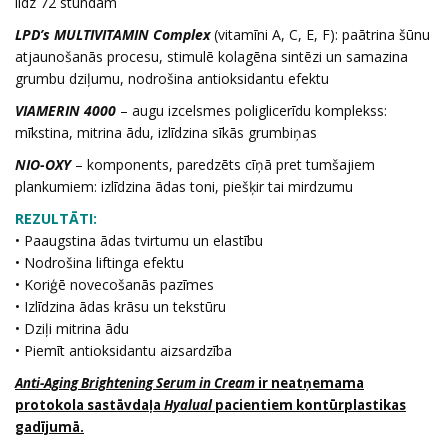
līdz 72 stundām
LPD’s MULTIVITAMIN Complex
(vitamīni A, C, E, F): paātrina šūnu
atjaunošanās procesu, stimulē kolagēna sintēzi un samazina
grumbu dziļumu, nodrošina antioksidantu efektu
VIAMERIN 4000
– augu izcelsmes poliglicerīdu komplekss:
mīkstina, mitrina ādu, izlīdzina sīkās grumbiņas
NIO-OXY
– komponents, paredzēts cīņā pret tumšajiem
plankumiem: izlīdzina ādas toni, piešķir tai mirdzumu
REZULTĀTI:
• Paaugstina ādas tvirtumu un elastību
• Nodrošina liftinga efektu
• Koriģē novecošanās pazīmes
• Izlīdzina ādas krāsu un tekstūru
• Dziļi mitrina ādu
• Piemīt antioksidantu aizsardzība
Anti-Aging Brightening Serum in Cream
ir neatņemama
protokola sastāvdaļa
Hyalual
pacientiem kontūrplastikas
gadījumā.