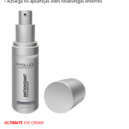
• Aizsargā no apkārtējās vides nelabvēlīgas ietekmes
ULTIMATE
EYE CREAM