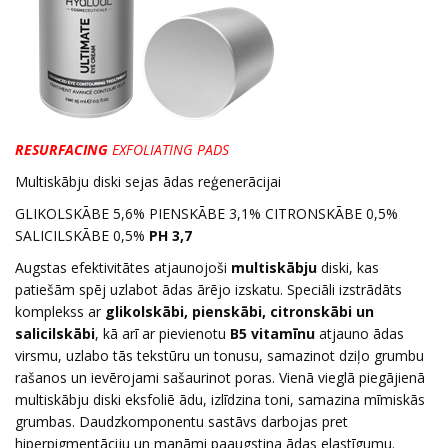
RESURFACING
EXFOLIATING PADS
Multiskābju diski sejas ādas reģenerācijai
GLIKOLSKĀBE 5,6% PIENSKĀBE 3,1% CITRONSKĀBE 0,5%
SALICILSKĀBE 0,5%
PH 3,7
Augstas efektivitātes atjaunojoši
multiskābju
diski, kas
patiešām spēj uzlabot ādas ārējo izskatu. Speciāli izstrādāts
komplekss ar
glikolskābi, pienskābi, citronskābi un
salicilskābi
, kā arī ar pievienotu
B5 vitamīnu
atjauno ādas
virsmu, uzlabo tās tekstūru un tonusu, samazinot dziļo grumbu
rašanos un ievērojami sašaurinot poras. Vienā vieglā piegājienā
multiskābju diski eksfoliē ādu, izlīdzina toni, samazina mīmiskās
grumbas. Daudzkomponentu sastāvs darbojas pret
hiperpigmentāciju un manāmi paaugstina ādas elastīgumu.