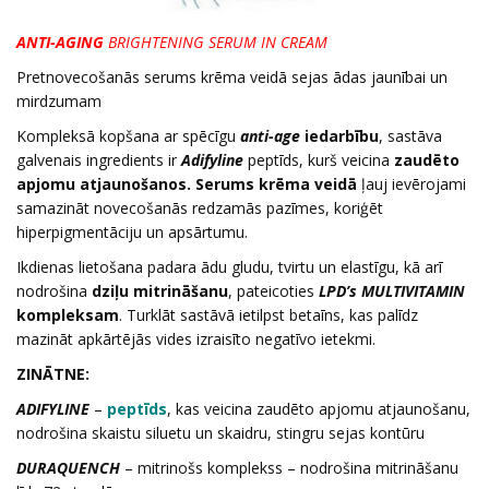
ANTI-AGING
BRIGHTENING SERUM IN CREAM
Pretnovecošanās serums krēma veidā sejas ādas jaunībai un
mirdzumam
Kompleksā kopšana ar spēcīgu
anti-age
iedarbību
, sastāva
galvenais ingredients ir
Adifyline
peptīds, kurš veicina
zaudēto
apjomu atjaunošanos. Serums krēma veidā
ļauj ievērojami
samazināt novecošanās redzamās pazīmes, koriģēt
hiperpigmentāciju un apsārtumu.
Ikdienas lietošana padara ādu gludu, tvirtu un elastīgu, kā arī
nodrošina
dziļu mitrināšanu
, pateicoties
LPD’s MULTIVITAMIN
kompleksam
. Turklāt sastāvā ietilpst betaīns, kas palīdz
mazināt apkārtējās vides izraisīto negatīvo ietekmi.
ZINĀTNE:
ADIFYLINE
–
peptīds
, kas veicina zaudēto apjomu atjaunošanu,
nodrošina skaistu siluetu un skaidru, stingru sejas kontūru
DURAQUENCH
– mitrinošs komplekss – nodrošina mitrināšanu