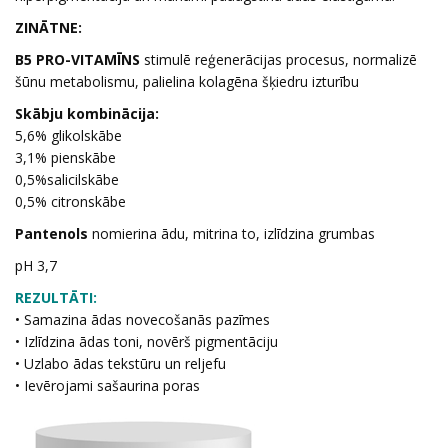
ZINĀTNE:
B5 PRO-VITAMĪNS
stimulē reģenerācijas procesus, normalizē
šūnu metabolismu, palielina kolagēna šķiedru izturību
Skābju kombinācija:
5,6% glikolskābe
3,1% pienskābe
0,5%salicilskābe
0,5% citronskābe
Pantenols
nomierina ādu, mitrina to, izlīdzina grumbas
pH 3,7
REZULTĀTI:
• Samazina ādas novecošanās pazīmes
• Izlīdzina ādas toni, novērš pigmentāciju
• Uzlabo ādas tekstūru un reljefu
• Ievērojami sašaurina poras