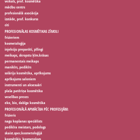
veikals, prof. kosmētika
mācību centrs
profesionālā asociācija
izstāde, prof. konkurss
citi
PROFESIONĀLAS KOSMĒTIKAS ZĪMOLI
frizieriem
kosmetoloģija
injekciju preparāti, pīlingi
meikaps, skropstu ķīm.krāsas
permanentais meikaps
manikīrs, pedikīrs
solāriju kosmētika, aprīkojums
aprīkojums saloniem
instrumenti un aksesuāri
plaša patēriņa kosmētika
veselības preces
eko, bio, dabīga kosmētika
PROFESIONĀLĀ APMĀCĪBA PĒC PROFESIJĀM:
frizieris
nagu kopšanas speciālists
pedikīra meistars, podologs
skaist.spec.kosmetoloģijā
kosmētiķis, kosmetologs