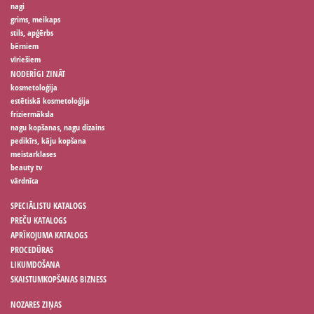
nagi
grims, meikaps
stils, apģērbs
bērniem
vīriešiem
NODERĪGI ZINĀT
kosmetoloģija
estētiskā kosmetoloģija
friziermāksla
nagu kopšanas, nagu dizains
pedikīrs, kāju kopšana
meistarklases
beauty tv
vārdnīca
SPECIĀLISTU KATALOGS
PREČU KATALOGS
APRĪKOJUMA KATALOGS
PROCEDŪRAS
LIKUMDOŠANA
SKAISTUMKOPŠANAS BIZNESS
NOZARES ZIŅAS