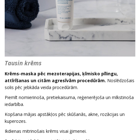
Tausin krēms
Krēms-maska pēc mezoterapijas, ķīmisko pīlingu,
attīrīšanas un citām agresīvām procedūrām.
Noslēdzošais
solis pēc jebkāda veida procedūrām.
Piemīt nomierinoša, pretiekaisuma, reģenerējoša un mīkstinoša
iedarbība.
Kopšana mājas apstākļos pēc skūšanās, akne, rozācijas un
kuperozes.
Ikdienas mitrinošais krēms visai ģimenei.