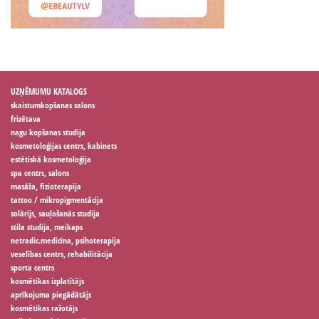
UZŅĒMUMU KATALOGS
skaistumkopšanas salons
frizētava
nagu kopšanas studija
kosmetoloģijas centrs, kabinets
estētiskā kosmetoloģija
spa centrs, salons
masāža, fizioterapija
tattoo / mikropigmentācija
solārijs, sauļošanās studija
stila studija, meikaps
netradic.medicīna, psihoterapija
veselības centrs, rehabilitācija
sporta centrs
kosmētikas izplatītājs
aprīkojuma piegādātājs
kosmētikas ražotājs