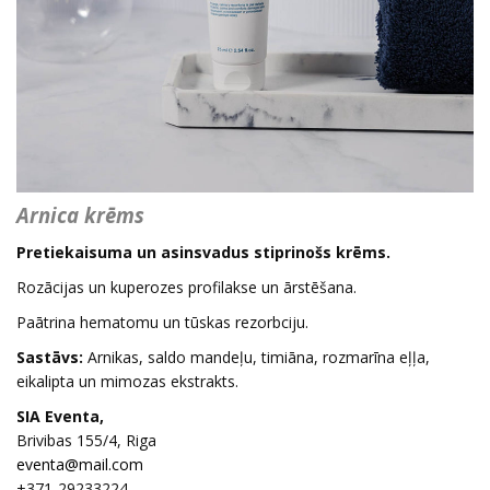
Arnica krēms
Pretiekaisuma un asinsvadus stiprinošs krēms.
Rozācijas un kuperozes profilakse un ārstēšana.
Paātrina hematomu un tūskas rezorbciju.
Sastāvs:
Arnikas, saldo mandeļu, timiāna, rozmarīna eļļa,
eikalipta un mimozas ekstrakts.
SIA Eventa,
Brivibas 155/4, Riga
+371-29233224