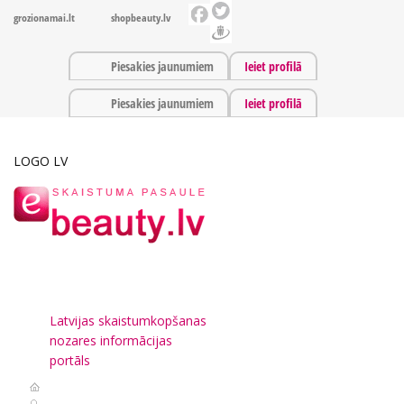
grozionamai.lt
shopbeauty.lv
Piesakies jaunumiem
Ieiet profilā
Piesakies jaunumiem
Ieiet profilā
LOGO LV
Latvijas skaistumkopšanas
nozares informācijas
portāls