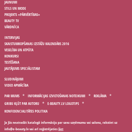
JAUNUMI
STILS UN MODE
PROJEKTS «PĀRVĒRTĪBAS»
BEAUTY TV
VĀRDNĪCA
INTERVIJAS
SKAISTUMKOPŠANAS IZSTĀŽU KALENDĀRS 2016
VESELĪBA UN ATPŪTA
KONKURSI
TESTĒŠANA
JAUTĀJUMS SPECIĀLISTAM
SLUDINĀJUMI
VIDEO APMĀCĪBA
PAR MUMS
INFORMĀCIJAS IZVIETOŠANAS NOTEIKUMI
REKLĀMA
GRIBU KĻŪT PAR AUTORU
E-BEAUTY.LV LOGOTIPS
KONFIDENCIALITĀTES POLITIKA
Ja Jūs neatradāt katalogā informāciju par savu uzņēmumu vai salonu, rakstiet uz
vai arī reģistrējaties
šiet