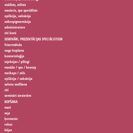
vizāžists, stilists
masieris, spa speciālists
epilācija, vaksācija
mikropigmentācija
administrators
citi kursi
SEMINĀRI, PREZENTĀCIJAS SPECIĀLISTIEM
frizermāksla
nagu kopšana
kosmetoloģija
injekcijas / pīlingi
masāža / spa / beauty
meikaps / stils
epilācija / vaksācija
salonu vadīšana
citi
semināri sievietēm
KOPŠANA
mati
seja
ķermenis
rokas
kājas