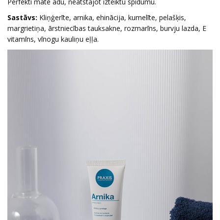
Perfekti matē ādu, neatstājot izteiktu spīdumu.
Sastāvs:
Kliņģerīte, arnika, ehinācija, kumelīte, pelašķis,
margrietiņa, ārstniecības tauksakne, rozmarīns, burvju lazda, E
vitamīns, vīnogu kauliņu eļļa.