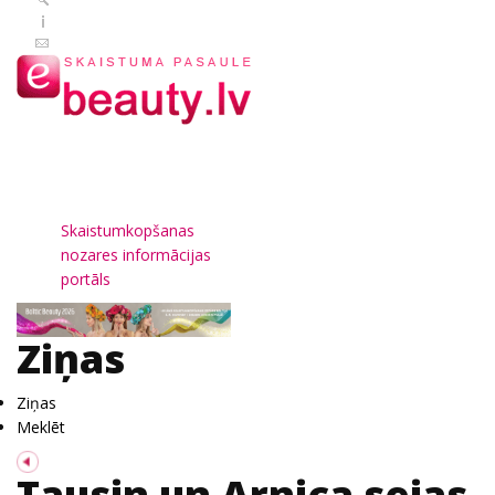
Skaistumkopšanas
nozares informācijas
portāls
Ziņas
Ziņas
Meklēt
Tausin un Arnica sejas