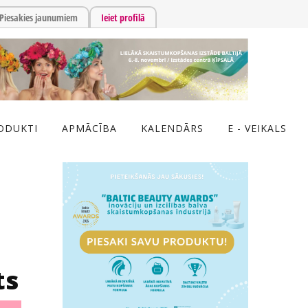
Piesakies jaunumiem
Ieiet profilā
ODUKTI
APMĀCĪBA
KALENDĀRS
E - VEIKALS
ts