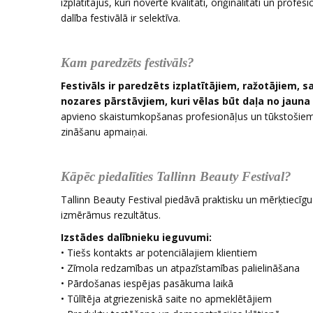
izplatītājus, kuri novērtē kvalitāti, oriģinalitāti un pro
dalība festivālā ir selektīva.
Kam paredzēts festivāls?
Festivāls ir paredzēts izplatītājiem, ražotājiem
nozares pārstāvjiem, kuri vēlas būt daļa no jau
apvieno skaistumkopšanas profesionāļus un tūkstošiem 
zināšanu apmaiņai.
Kāpēc piedalīties Tallinn Beauty Festival?
Tallinn Beauty Festival piedāvā praktisku un mērķtiecīgu
izmērāmus rezultātus.
Izstādes dalībnieku ieguvumi:
• Tiešs kontakts ar potenciālajiem klientiem
• Zīmola redzamības un atpazīstamības palielināšana
• Pārdošanas iespējas pasākuma laikā
• Tūlītēja atgriezeniskā saite no apmeklētājiem