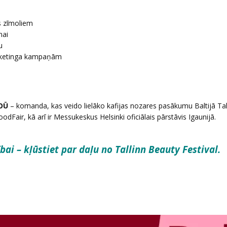
s zīmoliem
nai
u
ārketinga kampaņām
OÜ
– komanda, kas veido lielāko kafijas nozares pasākumu Baltijā Tal
oodFair, kā arī ir Messukeskus Helsinki oficiālais pārstāvis Igaunijā.
ai – kļūstiet par daļu no Tallinn Beauty Festival.