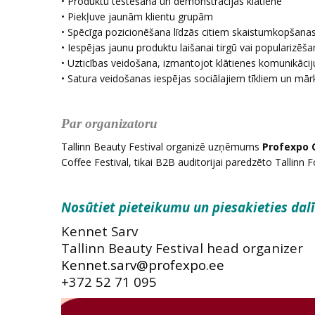
• Produktu testēšana un demonstrācijas klātienē
• Piekļuve jaunām klientu grupām
• Spēcīga pozicionēšana līdzās citiem skaistumkopšana
• Iespējas jaunu produktu laišanai tirgū vai popularizēša
• Uzticības veidošana, izmantojot klātienes komunikācij
• Satura veidošanas iespējas sociālajiem tīkliem un m
Par organizatoru
Tallinn Beauty Festival organizē uzņēmums
Profexpo 
Coffee Festival, tikai B2B auditorijai paredzēto Tallinn F
Nosūtiet pieteikumu un piesakieties dalīb
Kennet Sarv
Tallinn Beauty Festival head organizer
+372 52 71 095