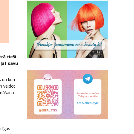
rā tieši
eļat savu
 un kuri
un veidot
rināšanu
cīgus