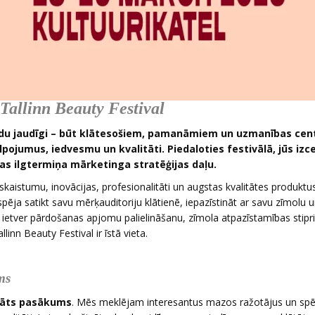
 Tallinn Beauty Festival
adu jaudīgi – būt klātesošiem, pamanāmiem un uzmanības cent
lpojumus, iedvesmu un kvalitāti. Piedaloties festivālā, jūs izc
s ilgtermiņa mārketinga stratēģijas daļu.
 skaistumu, inovācijas, profesionalitāti un augstas kvalitātes produktus
iespēja satikt savu mērķauditoriju klātienē, iepazīstināt ar savu zīmolu 
i ietver pārdošanas apjomu palielināšanu, zīmola atpazīstamības stip
inn Beauty Festival ir īstā vieta.
ms
māts pasākums
. Mēs meklējam interesantus mazos ražotājus un spē