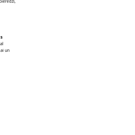
pieredzi,
as
al
ai un