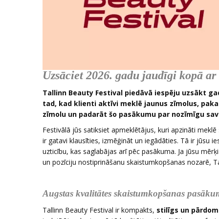
Uzsāciet 2026. gadu jaudīgi kopā ar
Tallinn Beauty Festival piedāvā iespēju uzsākt g
tad, kad klienti aktīvi meklē jaunus zīmolus, paka
zīmolu un padarāt šo pasākumu par nozīmīgu sava
Festivālā jūs satiksiet apmeklētājus, kuri apzināti meklē
ir gatavi klausīties, izmēģināt un iegādāties. Tā ir jūsu 
uzticību, kas saglabājas arī pēc pasākuma. Ja jūsu mērķ
un pozīciju nostiprināšanu skaistumkopšanas nozarē, Tall
Augstas kvalitātes skaistumkopšanas pasāku
Tallinn Beauty Festival ir kompakts,
stilīgs un pārdo