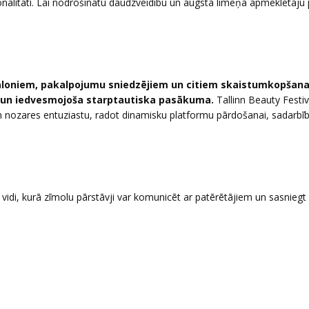
fesionalitāti. Lai nodrošinātu daudzveidību un augsta līmeņa apmeklētāju 
, saloniem, pakalpojumu sniedzējiem un citiem skaistumkopšan
na un iedvesmojoša starptautiska pasākuma.
Tallinn Beauty Festiv
nozares entuziastu, radot dinamisku platformu pārdošanai, sadarbīb
 vidi, kurā zīmolu pārstāvji var komunicēt ar patērētājiem un sasniegt