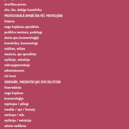
veselības preces
eko, bio, dabīga kosmētika
PROFESIONĀLĀ APMĀCĪBA PĒC PROFESIJĀM:
frizieris
nagu kopšanas speciālists
pedikīra meistars, podologs
skaist.spec.kosmetoloģijā
kosmētiķis, kosmetologs
vizāžists, stilists
masieris, spa speciālists
epilācija, vaksācija
mikropigmentācija
administrators
citi kursi
SEMINĀRI, PREZENTĀCIJAS SPECIĀLISTIEM
frizermāksla
nagu kopšana
kosmetoloģija
injekcijas / pīlingi
masāža / spa / beauty
meikaps / stils
epilācija / vaksācija
salonu vadīšana