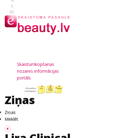
Skaistumkopšanas
nozares informācijas
portāls
Ziņas
Ziņas
Meklēt
Lira Clinical —