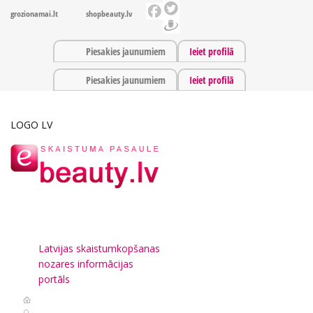
grozionamai.lt
shopbeauty.lv
Piesakies jaunumiem
Ieiet profilā
Piesakies jaunumiem
Ieiet profilā
LOGO LV
Latvijas skaistumkopšanas
nozares informācijas
portāls