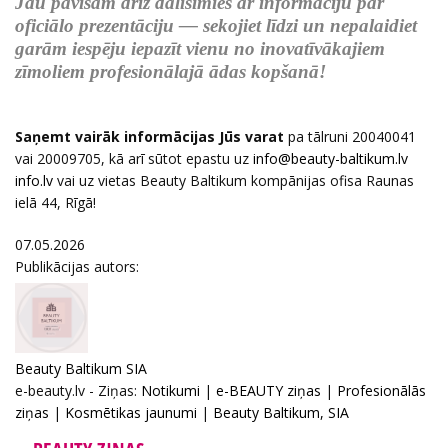
Jau pavisam drīz dalīsimies ar informāciju par
oficiālo prezentāciju — sekojiet līdzi un nepalaidiet
garām iespēju iepazīt vienu no inovatīvākajiem
zīmoliem profesionālajā ādas kopšanā!
Saņemt vairāk informācijas Jūs varat
pa tālruni 20040041
vai 20009705, kā arī sūtot epastu uz
vai uz vietas Beauty Baltikum kompānijas ofisa Raunas
ielā 44, Rīgā!
07.05.2026
Publikācijas autors:
Beauty Baltikum SIA
e-beauty.lv - Ziņas:
Notikumi
|
e-BEAUTY ziņas
|
Profesionālās
ziņas
|
Kosmētikas jaunumi
|
Beauty Baltikum, SIA