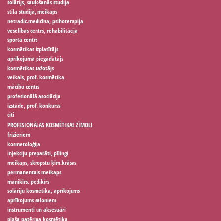
solārijs, sauļošanās studija
stila studija, meikaps
netradic.medicīna, psihoterapija
veselības centrs, rehabilitācija
sporta centrs
kosmētikas izplatītājs
aprīkojuma piegādātājs
kosmētikas ražotājs
veikals, prof. kosmētika
mācību centrs
profesionālā asociācija
izstāde, prof. konkurss
citi
PROFESIONĀLAS KOSMĒTIKAS ZĪMOLI
frizieriem
kosmetoloģija
injekciju preparāti, pīlingi
meikaps, skropstu ķīm.krāsas
permanentais meikaps
manikīrs, pedikīrs
solāriju kosmētika, aprīkojums
aprīkojums saloniem
instrumenti un aksesuāri
plaša patēriņa kosmētika