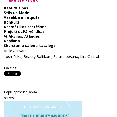
BEAUTY ZIŅAS
Beauty ziņas
Stils un Mode
Veselība un atpūta
Konkursi
Kosmētikas testēšana
Projekts „Pārvērtības”
% Akcijas, Atlaides
Kopšana
Skaistumu salonu katalogs
Atslēgas vārdi:
kosmētika
,
Beauty Baltikum
,
Sejas kopšana
,
Lira Clinical
Dalīties:
Lapu apmeklēja
684
reizes