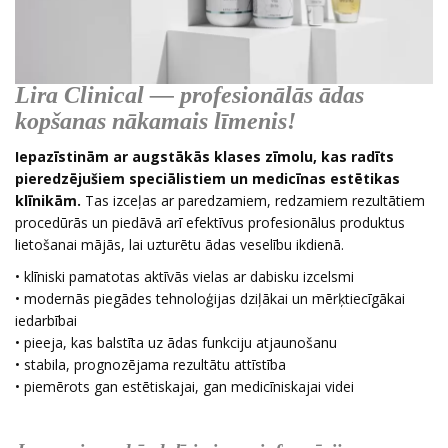
Lira Clinical — profesionālās ādas
kopšanas nākamais līmenis!
Iepazīstinām ar augstākās klases zīmolu, kas radīts
pieredzējušiem speciālistiem un medicīnas estētikas
klīnikām.
Tas izceļas ar paredzamiem, redzamiem rezultātiem
procedūrās un piedāvā arī efektīvus profesionālus produktus
lietošanai mājās, lai uzturētu ādas veselību ikdienā.
• klīniski pamatotas aktīvās vielas ar dabisku izcelsmi
• modernās piegādes tehnoloģijas dziļākai un mērķtiecīgākai
iedarbībai
• pieeja, kas balstīta uz ādas funkciju atjaunošanu
• stabila, prognozējama rezultātu attīstība
• piemērots gan estētiskajai, gan medicīniskajai videi