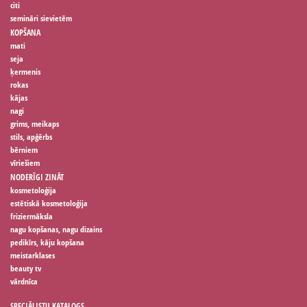
citi
semināri sievietēm
KOPŠANA
mati
seja
ķermenis
rokas
kājas
nagi
grims, meikaps
stils, apģērbs
bērniem
vīriešiem
NODERĪGI ZINĀT
kosmetoloģija
estētiskā kosmetoloģija
friziermāksla
nagu kopšanas, nagu dizains
pedikīrs, kāju kopšana
meistarklases
beauty tv
vārdnīca
SPECIĀLISTU KATALOGS