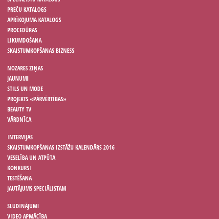
PREČU KATALOGS
APRĪKOJUMA KATALOGS
PROCEDŪRAS
LIKUMDOŠANA
SKAISTUMKOPŠANAS BIZNESS
NOZARES ZIŅAS
JAUNUMI
STILS UN MODE
PROJEKTS «PĀRVĒRTĪBAS»
BEAUTY TV
VĀRDNĪCA
INTERVIJAS
SKAISTUMKOPŠANAS IZSTĀŽU KALENDĀRS 2016
VESELĪBA UN ATPŪTA
KONKURSI
TESTĒŠANA
JAUTĀJUMS SPECIĀLISTAM
SLUDINĀJUMI
VIDEO APMĀCĪBA