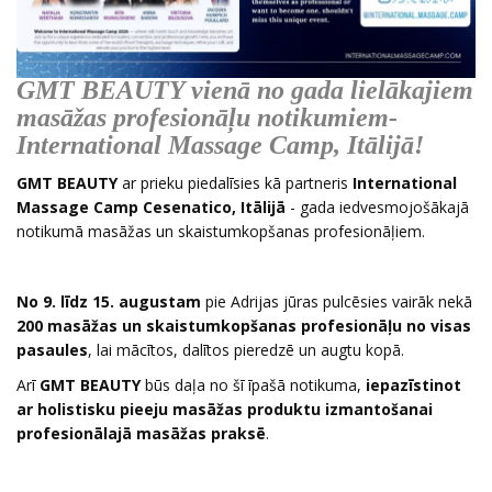
GMT BEAUTY vienā no gada lielākajiem
masāžas profesionāļu notikumiem-
International Massage Camp, Itālijā!
GMT BEAUTY
ar prieku piedalīsies kā partneris
International
Massage Camp Cesenatico, Itālijā
- gada iedvesmojošākajā
notikumā masāžas un skaistumkopšanas profesionāļiem.
No 9. līdz 15. augustam
pie Adrijas jūras pulcēsies vairāk nekā
200 masāžas un skaistumkopšanas profesionāļu no visas
pasaules
, lai mācītos, dalītos pieredzē un augtu kopā.
Arī
GMT BEAUTY
būs daļa no šī īpašā notikuma,
iepazīstinot
ar holistisku pieeju masāžas produktu izmantošanai
profesionālajā masāžas praksē
.