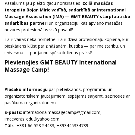
Pasākums jau piekto gadu norisināsies
izcilā masāžas
terapeita Bojan Miric vadībā, sadarbībā ar International
Massage Association (IMA) — GMT BEAUTY starptautisko
sadarbības partneri
un organizāciju, kas apvieno masāžas
nozares profesionāļus visā pasaulē.
Tā ir vairāk nekā nometne. Tā ir dzīva profesionāļu kopiena, kur
pieskāriens kļūst par zināšanām, kustība — par meistarību, un
iedvesma — par jaunu spēku ikdienas praksē.
Pievienojies GMT BEAUTY International
Massage Camp!
Plašāku informāciju
par pieteikšanos, programmu un
organizatoriskiem jautājumiem iespējams saņemt, sazinoties ar
pasākuma organizatoriem:
E-pasts
:
,
Tālr.
: +381 66 558 54483, +393445334739