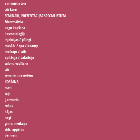
administrators
citi kursi
SEMINĀRI, PREZENTĀCIJAS SPECIĀLISTIEM
frizermāksla
nagu kopšana
kosmetoloģija
injekcijas / pīlingi
masāža / spa / beauty
meikaps / stils
epilācija / vaksācija
salonu vadīšana
citi
semināri sievietēm
KOPŠANA
mati
seja
ķermenis
rokas
kājas
nagi
grims, meikaps
stils, apģērbs
bērniem