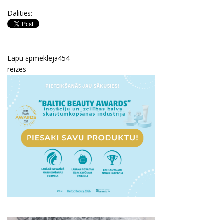
Dalīties:
Lapu apmeklēja
454
reizes