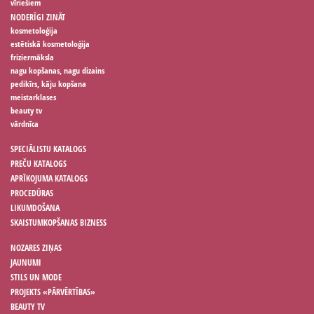
vīriešiem
NODERĪGI ZINĀT
kosmetoloģija
estētiskā kosmetoloģija
friziermāksla
nagu kopšanas, nagu dizains
pedikīrs, kāju kopšana
meistarklases
beauty tv
vārdnīca
SPECIĀLISTU KATALOGS
PREČU KATALOGS
APRĪKOJUMA KATALOGS
PROCEDŪRAS
LIKUMDOŠANA
SKAISTUMKOPŠANAS BIZNESS
NOZARES ZIŅAS
JAUNUMI
STILS UN MODE
PROJEKTS «PĀRVĒRTĪBAS»
BEAUTY TV