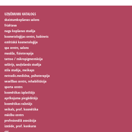
UZŅĒMUMU KATALOGS
skaistumkopšanas salons
frizētava
nagu kopšanas studija
kosmetoloģijas centrs, kabinets
estētiskā kosmetoloģija
spa centrs, salons
masāža, fizioterapija
tattoo / mikropigmentācija
solārijs, sauļošanās studija
stila studija, meikaps
netradic.medicīna, psihoterapija
veselības centrs, rehabilitācija
sporta centrs
kosmētikas izplatītājs
aprīkojuma piegādātājs
kosmētikas ražotājs
veikals, prof. kosmētika
mācību centrs
profesionālā asociācija
izstāde, prof. konkurss
citi