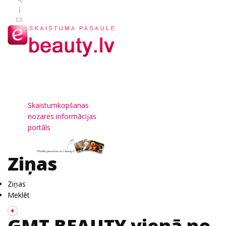
Skaistumkopšanas
nozares informācijas
portāls
Ziņas
Ziņas
Meklēt
GMT BEAUTY vienā no