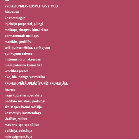
PROFESIONĀLAS KOSMĒTIKAS ZĪMOLI
frizieriem
kosmetoloģija
injekciju preparāti, pīlingi
meikaps, skropstu ķīm.krāsas
permanentais meikaps
manikīrs, pedikīrs
solāriju kosmētika, aprīkojums
aprīkojums saloniem
instrumenti un aksesuāri
plaša patēriņa kosmētika
veselības preces
eko, bio, dabīga kosmētika
PROFESIONĀLĀ APMĀCĪBA PĒC PROFESIJĀM:
frizieris
nagu kopšanas speciālists
pedikīra meistars, podologs
skaist.spec.kosmetoloģijā
kosmētiķis, kosmetologs
vizāžists, stilists
masieris, spa speciālists
epilācija, vaksācija
mikropigmentācija