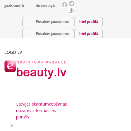
grozionamai.lt
shopbeauty.lv
Piesakies jaunumiem
Ieiet profilā
Piesakies jaunumiem
Ieiet profilā
LOGO LV
Latvijas skaistumkopšanas
nozares informācijas
portāls