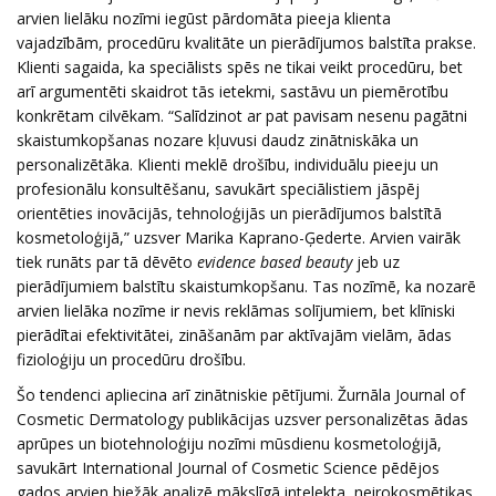
arvien lielāku nozīmi iegūst pārdomāta pieeja klienta
vajadzībām, procedūru kvalitāte un pierādījumos balstīta prakse.
Klienti sagaida, ka speciālists spēs ne tikai veikt procedūru, bet
arī argumentēti skaidrot tās ietekmi, sastāvu un piemērotību
konkrētam cilvēkam. “Salīdzinot ar pat pavisam nesenu pagātni
skaistumkopšanas nozare kļuvusi daudz zinātniskāka un
personalizētāka. Klienti meklē drošību, individuālu pieeju un
profesionālu konsultēšanu, savukārt speciālistiem jāspēj
orientēties inovācijās, tehnoloģijās un pierādījumos balstītā
kosmetoloģijā,” uzsver Marika Kaprano-Ģederte. Arvien vairāk
tiek runāts par tā dēvēto
evidence based beauty
jeb uz
pierādījumiem balstītu skaistumkopšanu. Tas nozīmē, ka nozarē
arvien lielāka nozīme ir nevis reklāmas solījumiem, bet klīniski
pierādītai efektivitātei, zināšanām par aktīvajām vielām, ādas
fizioloģiju un procedūru drošību.
Šo tendenci apliecina arī zinātniskie pētījumi. Žurnāla Journal of
Cosmetic Dermatology publikācijas uzsver personalizētas ādas
aprūpes un biotehnoloģiju nozīmi mūsdienu kosmetoloģijā,
savukārt International Journal of Cosmetic Science pēdējos
gados arvien biežāk analizē mākslīgā intelekta, neirokosmētikas