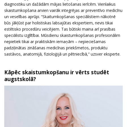
diagnostiku un dažādām mājas lietošanas ierīcēm. Vienlaikus
skaistumkopšana arvien vairāk integrējas ar preventīvo medicīnu
un veselības aprūpi. “Skaitumkopšanas speciālistiem nākotnē
būs jākļūst par holistiskas labsajūtas ekspertiem, nevis tikai
estētisko procedūru veicējiem. Tas būtiski maina arī prasības
speciālistu izglītībai. Mūsdienu skaistumkopšanas profesionālim
nepietiek tikai ar praktiskām iemaņām – nepieciešamas
padziļinātas zināšanas medicīnas priekšmetos, produktu
sastāvos, anatomijā, fizioloģijā un pētniecībā,” uzsver eksperte.
Kāpēc skaistumkopšanu ir vērts studēt
augstskolā?