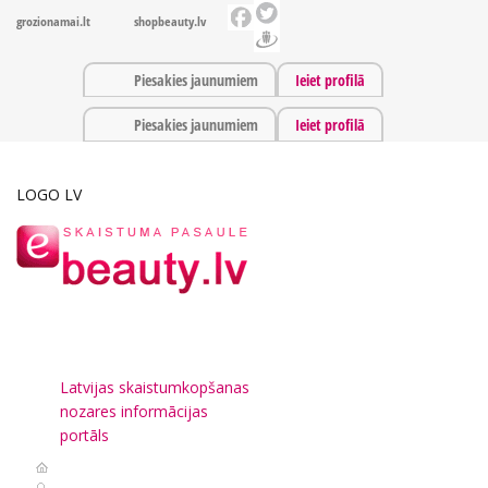
grozionamai.lt
shopbeauty.lv
Piesakies jaunumiem
Ieiet profilā
Piesakies jaunumiem
Ieiet profilā
LOGO LV
Latvijas skaistumkopšanas
nozares informācijas
portāls