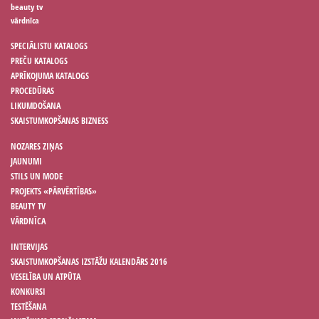
beauty tv
vārdnīca
SPECIĀLISTU KATALOGS
PREČU KATALOGS
APRĪKOJUMA KATALOGS
PROCEDŪRAS
LIKUMDOŠANA
SKAISTUMKOPŠANAS BIZNESS
NOZARES ZIŅAS
JAUNUMI
STILS UN MODE
PROJEKTS «PĀRVĒRTĪBAS»
BEAUTY TV
VĀRDNĪCA
INTERVIJAS
SKAISTUMKOPŠANAS IZSTĀŽU KALENDĀRS 2016
VESELĪBA UN ATPŪTA
KONKURSI
TESTĒŠANA