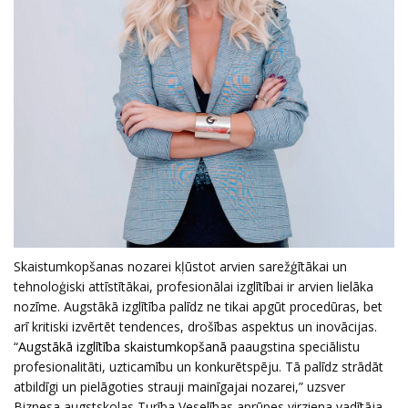
Skaistumkopšanas nozarei kļūstot arvien sarežģītākai un
tehnoloģiski attīstītākai, profesionālai izglītībai ir arvien lielāka
nozīme. Augstākā izglītība palīdz ne tikai apgūt procedūras, bet
arī kritiski izvērtēt tendences, drošības aspektus un inovācijas.
“
Augstākā izglītība skaistumkopšanā
paaugstina speciālistu
profesionalitāti, uzticamību un konkurētspēju. Tā palīdz strādāt
atbildīgi un pielāgoties strauji mainīgajai nozarei,” uzsver
Biznesa augstskolas Turība Veselības aprūpes virziena vadītāja