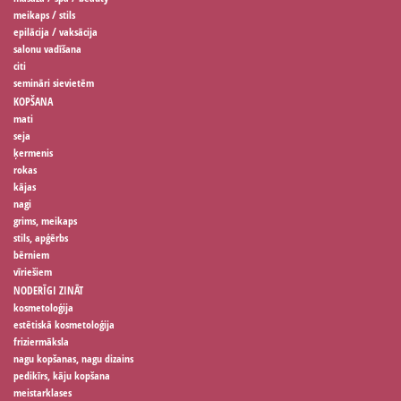
meikaps / stils
epilācija / vaksācija
salonu vadīšana
citi
semināri sievietēm
KOPŠANA
mati
seja
ķermenis
rokas
kājas
nagi
grims, meikaps
stils, apģērbs
bērniem
vīriešiem
NODERĪGI ZINĀT
kosmetoloģija
estētiskā kosmetoloģija
friziermāksla
nagu kopšanas, nagu dizains
pedikīrs, kāju kopšana
meistarklases