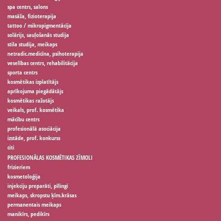
spa centrs, salons
masāža, fizioterapija
tattoo / mikropigmentācija
solārijs, sauļošanās studija
stila studija, meikaps
netradic.medicīna, psihoterapija
veselības centrs, rehabilitācija
sporta centrs
kosmētikas izplatītājs
aprīkojuma piegādātājs
kosmētikas ražotājs
veikals, prof. kosmētika
mācību centrs
profesionālā asociācija
izstāde, prof. konkurss
citi
PROFESIONĀLAS KOSMĒTIKAS ZĪMOLI
frizieriem
kosmetoloģija
injekciju preparāti, pīlingi
meikaps, skropstu ķīm.krāsas
permanentais meikaps
manikīrs, pedikīrs