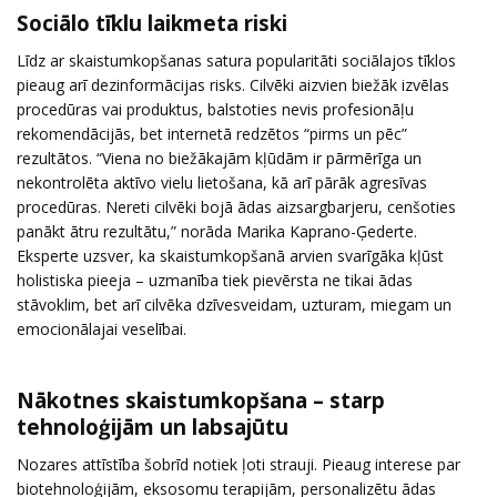
Sociālo tīklu laikmeta riski
Līdz ar skaistumkopšanas satura popularitāti sociālajos tīklos
pieaug arī dezinformācijas risks. Cilvēki aizvien biežāk izvēlas
procedūras vai produktus, balstoties nevis profesionāļu
rekomendācijās, bet internetā redzētos “pirms un pēc”
rezultātos. “Viena no biežākajām kļūdām ir pārmērīga un
nekontrolēta aktīvo vielu lietošana, kā arī pārāk agresīvas
procedūras. Nereti cilvēki bojā ādas aizsargbarjeru, cenšoties
panākt ātru rezultātu,” norāda Marika Kaprano-Ģederte.
Eksperte uzsver, ka skaistumkopšanā arvien svarīgāka kļūst
holistiska pieeja – uzmanība tiek pievērsta ne tikai ādas
stāvoklim, bet arī cilvēka dzīvesveidam, uzturam, miegam un
emocionālajai veselībai.
Nākotnes skaistumkopšana – starp
tehnoloģijām un labsajūtu
Nozares attīstība šobrīd notiek ļoti strauji. Pieaug interese par
biotehnoloģijām, eksosomu terapijām, personalizētu ādas