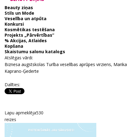
Beauty ziņas
Stils un Mode
Veselība un atpūta
Konkursi
Kosmētikas testēšana
Projekts „Pārvērtības”
% Akcijas, Atlaides
Kopšana
Skaistumu salonu katalogs
Atslēgas vārdi:
Biznesa augstskolas Turība veselības aprūpes virziens
,
Marika
Kaprano-Ģederte
Dalīties:
Lapu apmeklēja
530
reizes