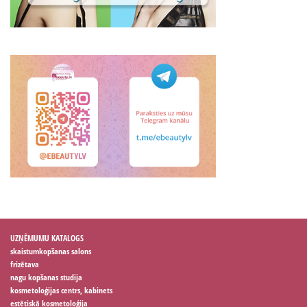
UZŅĒMUMU KATALOGS
skaistumkopšanas salons
frizētava
nagu kopšanas studija
kosmetoloģijas centrs, kabinets
estētiskā kosmetoloģija