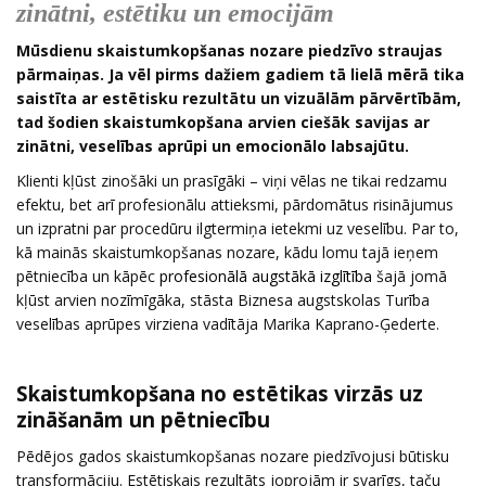
zinātni, estētiku un emocijām
Mūsdienu skaistumkopšanas nozare piedzīvo straujas
pārmaiņas. Ja vēl pirms dažiem gadiem tā lielā mērā tika
saistīta ar estētisku rezultātu un vizuālām pārvērtībām,
tad šodien skaistumkopšana arvien ciešāk savijas ar
zinātni, veselības aprūpi un emocionālo labsajūtu.
Klienti kļūst zinošāki un prasīgāki – viņi vēlas ne tikai redzamu
efektu, bet arī profesionālu attieksmi, pārdomātus risinājumus
un izpratni par procedūru ilgtermiņa ietekmi uz veselību. Par to,
kā mainās skaistumkopšanas nozare, kādu lomu tajā ieņem
pētniecība un kāpēc
profesionālā augstākā izglītība
šajā jomā
kļūst arvien nozīmīgāka, stāsta Biznesa augstskolas Turība
veselības aprūpes virziena vadītāja Marika Kaprano-Ģederte.
Skaistumkopšana no estētikas virzās uz
zināšanām un pētniecību
Pēdējos gados skaistumkopšanas nozare piedzīvojusi būtisku
transformāciju. Estētiskais rezultāts joprojām ir svarīgs, taču