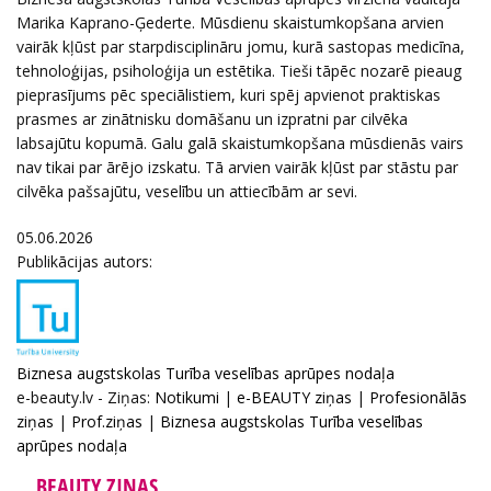
Marika Kaprano-Ģederte. Mūsdienu skaistumkopšana arvien
vairāk kļūst par starpdisciplināru jomu, kurā sastopas medicīna,
tehnoloģijas, psiholoģija un estētika. Tieši tāpēc nozarē pieaug
pieprasījums pēc speciālistiem, kuri spēj apvienot praktiskas
prasmes ar zinātnisku domāšanu un izpratni par cilvēka
labsajūtu kopumā. Galu galā skaistumkopšana mūsdienās vairs
nav tikai par ārējo izskatu. Tā arvien vairāk kļūst par stāstu par
cilvēka pašsajūtu, veselību un attiecībām ar sevi.
05.06.2026
Publikācijas autors:
Biznesa augstskolas Turība veselības aprūpes nodaļa
e-beauty.lv - Ziņas:
Notikumi
|
e-BEAUTY ziņas
|
Profesionālās
ziņas
|
Prof.ziņas
|
Biznesa augstskolas Turība veselības
aprūpes nodaļa
BEAUTY ZIŅAS