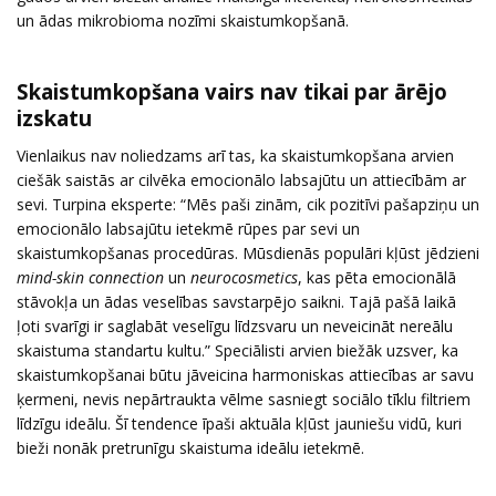
un ādas mikrobioma nozīmi skaistumkopšanā.
Skaistumkopšana vairs nav tikai par ārējo
izskatu
Vienlaikus nav noliedzams arī tas, ka skaistumkopšana arvien
ciešāk saistās ar cilvēka emocionālo labsajūtu un attiecībām ar
sevi. Turpina eksperte: “Mēs paši zinām, cik pozitīvi pašapziņu un
emocionālo labsajūtu ietekmē rūpes par sevi un
skaistumkopšanas procedūras. Mūsdienās populāri kļūst jēdzieni
mind-skin connection
un
neurocosmetics
, kas pēta emocionālā
stāvokļa un ādas veselības savstarpējo saikni. Tajā pašā laikā
ļoti svarīgi ir saglabāt veselīgu līdzsvaru un neveicināt nereālu
skaistuma standartu kultu.” Speciālisti arvien biežāk uzsver, ka
skaistumkopšanai būtu jāveicina harmoniskas attiecības ar savu
ķermeni, nevis nepārtraukta vēlme sasniegt sociālo tīklu filtriem
līdzīgu ideālu. Šī tendence īpaši aktuāla kļūst jauniešu vidū, kuri
bieži nonāk pretrunīgu skaistuma ideālu ietekmē.