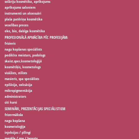
solāriju kosmētika, aprīkojums
aprīkojums saloniem
instrumenti un aksesuāri
plaša patēriņa kosmētika
veselības preces
eko, bio, dabīga kosmētika
PROFESIONĀLĀ APMĀCĪBA PĒC PROFESIJĀM:
frizieris
nagu kopšanas speciālists
pedikīra meistars, podologs
skaist.spec.kosmetoloģijā
kosmētiķis, kosmetologs
vizāžists, stilists
masieris, spa speciālists
epilācija, vaksācija
mikropigmentācija
administrators
citi kursi
SEMINĀRI, PREZENTĀCIJAS SPECIĀLISTIEM
frizermāksla
nagu kopšana
kosmetoloģija
injekcijas / pīlingi
masāža / spa / beauty