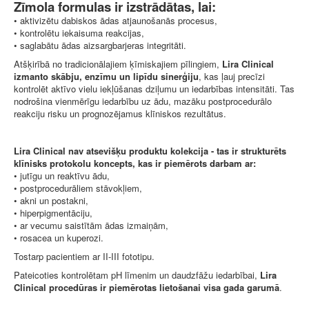
Zīmola formulas ir izstrādātas, lai:
• aktivizētu dabiskos ādas atjaunošanās procesus,
• kontrolētu iekaisuma reakcijas,
• saglabātu ādas aizsargbarjeras integritāti.
Atšķirībā no tradicionālajiem ķīmiskajiem pīlingiem,
Lira Clinical
izmanto skābju, enzīmu un lipīdu sinerģiju
, kas ļauj precīzi
kontrolēt aktīvo vielu iekļūšanas dziļumu un iedarbības intensitāti. Tas
nodrošina vienmērīgu iedarbību uz ādu, mazāku postprocedurālo
reakciju risku un prognozējamus klīniskos rezultātus.
Lira Clinical nav atsevišķu produktu kolekcija - tas ir strukturēts
klīnisks protokolu koncepts, kas ir piemērots darbam ar:
• jutīgu un reaktīvu ādu,
• postprocedurāliem stāvokļiem,
• akni un postakni,
• hiperpigmentāciju,
• ar vecumu saistītām ādas izmaiņām,
• rosacea un kuperozi.
Tostarp pacientiem ar II-III fototipu.
Pateicoties kontrolētam pH līmenim un daudzfāžu iedarbībai,
Lira
Clinical procedūras ir piemērotas lietošanai visa gada garumā
.