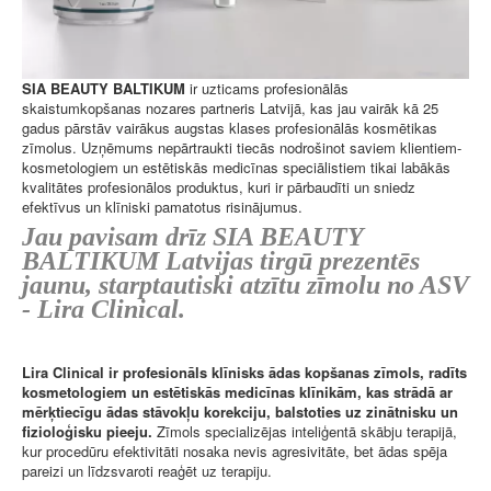
SIA BEAUTY BALTIKUM
ir uzticams profesionālās
skaistumkopšanas nozares partneris Latvijā, kas jau vairāk kā 25
gadus pārstāv vairākus augstas klases profesionālās kosmētikas
zīmolus. Uzņēmums nepārtraukti tiecās nodrošinot saviem klientiem-
kosmetologiem un estētiskās medicīnas speciālistiem tikai labākās
kvalitātes profesionālos produktus, kuri ir pārbaudīti un sniedz
efektīvus un klīniski pamatotus risinājumus.
Jau pavisam drīz SIA BEAUTY
BALTIKUM Latvijas tirgū prezentēs
jaunu, starptautiski atzītu zīmolu no ASV
- Lira Clinical.
Lira Clinical ir profesionāls klīnisks ādas kopšanas zīmols, radīts
kosmetologiem un estētiskās medicīnas klīnikām, kas strādā ar
mērķtiecīgu ādas stāvokļu korekciju, balstoties uz zinātnisku un
fizioloģisku pieeju.
Zīmols specializējas inteliģentā skābju terapijā,
kur procedūru efektivitāti nosaka nevis agresivitāte, bet ādas spēja
pareizi un līdzsvaroti reaģēt uz terapiju.