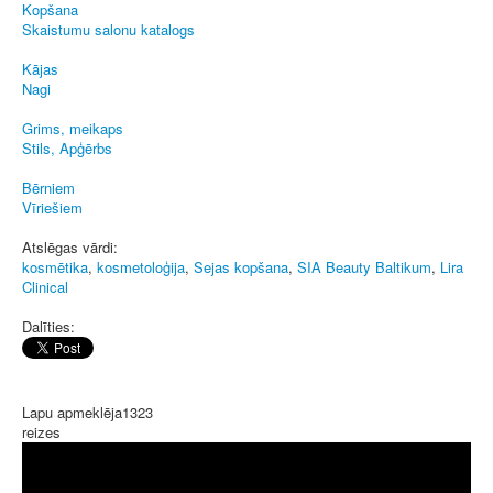
Kopšana
Skaistumu salonu katalogs
Kājas
Nagi
Grims, meikaps
Stils, Apģērbs
Bērniem
Vīriešiem
Atslēgas vārdi:
kosmētika
,
kosmetoloģija
,
Sejas kopšana
,
SIA Beauty Baltikum
,
Lira
Clinical
Dalīties:
Lapu apmeklēja
1323
reizes