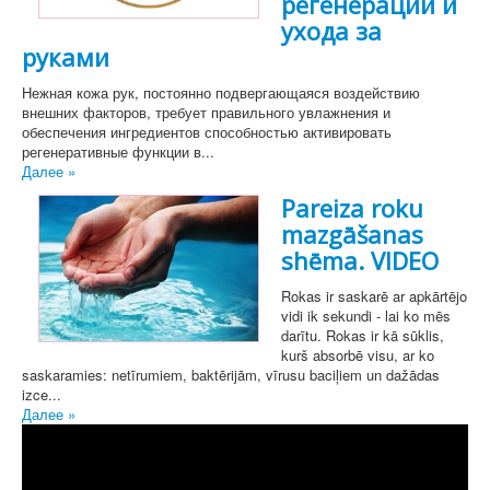
регенерации и
ухода за
руками
Нежная кожа рук, постоянно подвергающаяся воздействию
внешних факторов, требует правильного увлажнения и
обеспечения ингредиентов способностью активировать
регенеративные функции в...
Далее »
Pareiza roku
mazgāšanas
shēma. VIDEO
Rokas ir saskarē ar apkārtējo
vidi ik sekundi - lai ko mēs
darītu. Rokas ir kā sūklis,
kurš absorbē visu, ar ko
saskaramies: netīrumiem, baktērijām, vīrusu baciļiem un dažādas
izce...
Далее »