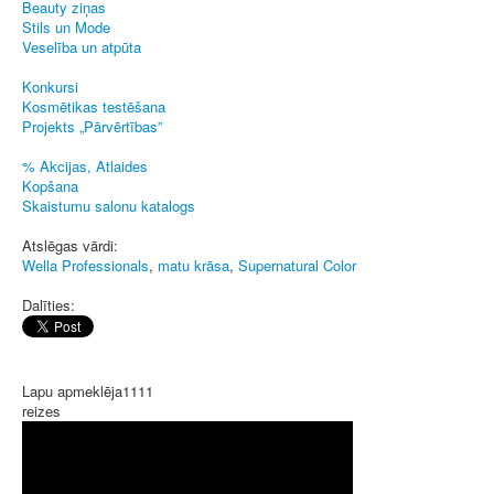
Beauty ziņas
Stils un Mode
Veselība un atpūta
Konkursi
Kosmētikas testēšana
Projekts „Pārvērtības”
% Akcijas, Atlaides
Kopšana
Skaistumu salonu katalogs
Atslēgas vārdi:
Wella Professionals
,
matu krāsa
,
Supernatural Color
Dalīties:
Lapu apmeklēja
1111
reizes