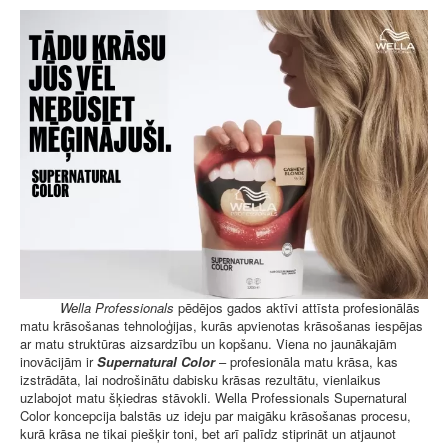
Wella Professionals
pēdējos gados aktīvi attīsta profesionālās
matu krāsošanas tehnoloģijas, kurās apvienotas krāsošanas iespējas
ar matu struktūras aizsardzību un kopšanu. Viena no jaunākajām
inovācijām ir
Supernatural Color
– profesionāla matu krāsa, kas
izstrādāta, lai nodrošinātu dabisku krāsas rezultātu, vienlaikus
uzlabojot matu šķiedras stāvokli. Wella Professionals Supernatural
Color koncepcija balstās uz ideju par maigāku krāsošanas procesu,
kurā krāsa ne tikai piešķir toni, bet arī palīdz stiprināt un atjaunot