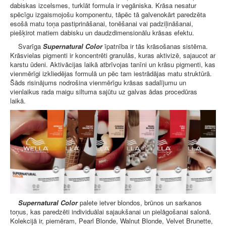
dabiskas izcelsmes, turklāt formula ir vegāniska. Krāsa nesatur
spēcīgu izgaismojošu komponentu, tāpēc tā galvenokārt paredzēta
esošā matu toņa pastiprināšanai, tonēšanai vai padziļināšanai,
piešķirot matiem dabisku un daudzdimensionālu krāsas efektu.
Svarīga
Supernatural Color
īpatnība ir tās krāsošanas sistēma.
Krāsvielas pigmenti ir koncentrēti granulās, kuras aktivizē, sajaucot ar
karstu ūdeni. Aktivācijas laikā atbrīvojas tanīni un krāsu pigmenti, kas
vienmērīgi izkliedējas formulā un pēc tam iestrādājas matu struktūrā.
Šāds risinājums nodrošina vienmērīgu krāsas sadalījumu un
vienlaikus rada maigu siltuma sajūtu uz galvas ādas procedūras
laikā.
Supernatural Color
palete ietver blondos, brūnos un sarkanos
toņus, kas paredzēti individuālai sajaukšanai un pielāgošanai salonā.
Kolekcijā ir, piemēram, Pearl Blonde, Walnut Blonde, Velvet Brunette,