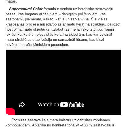
matus.
Supernatural Color
formula ir veidota uz botānisko sastāvdaļu
bāzes, kas bagātas ar tanīniem – dabīgiem polifenoliem, kas
sastopami, piemēram, kakao, kafijā un sarkanvīnā. Šīs vielas
krāsošanas procesā mijiedarbojas ar matu keratīna struktūru, palīdzot
nostiprināt matu šķiedru un uzlabot tās mehānisko izturību. Tanīni
iekļūst kutikulā un piesaistās keratīna šķiedrām, kas var veicināt
matu struktūras stabilizāciju un samazināt lūšanu, kas bieži
novērojama pēc ķīmiskiem procesiem.
Formulas sastāvs lielā mērā balstīts uz dabiskas izcelsmes
komponentiem. Atkarībā no konkrētā toņa 91–100 % sastāvdaļu ir