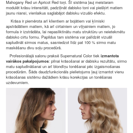
Mahogany Red un Apricot Red toņi. Šī sistēma ļauj meistaram
modulēt krāsu intensitāti, padziļināt dabisko toni vai piešķirt matiem
jaunu niansi, vienlaikus saglabājot dabisku vizuālo efektu.
Krāsa ir piemērota arī klientiem ar bojātiem vai ķīmiski
apstrādātiem matiem, kā arī cirtainiem un viļņainiem matiem, jo
formula ir izstrādāta, lai nepasliktinātu matu struktūru un neietekmētu
dabisko cirtu formu. Papildus tam sistēma var palīdzēt vizuāli
sapludināt sirmos matus, sasniedzot līdz pat 100 % sirmo matu
maskēšanu divu soļu procedūrā.
Profesionālajā salonu praksē Supernatural Color tiek
izmantota
vairākos pakalpojumos
: pilnai krāsošanai ar dabisku rezultātu, sirmo
matu sapludināšanai un arī blondīņu tonēšanai pēc izgaismošanas
procedūrām. Šāds daudzfunkcionāls pielietojums ļauj izmantot vienu
krāsošanas sistēmu dažādiem krāsu korekcijas un tonēšanas
uzdevumiem.