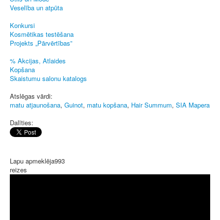
Veselība un atpūta
Konkursi
Kosmētikas testēšana
Projekts „Pārvērtības”
% Akcijas, Atlaides
Kopšana
Skaistumu salonu katalogs
Atslēgas vārdi:
matu atjaunošana
,
Guinot
,
matu kopšana
,
Hair Summum
,
SIA Mapera
Dalīties:
Lapu apmeklēja
993
reizes