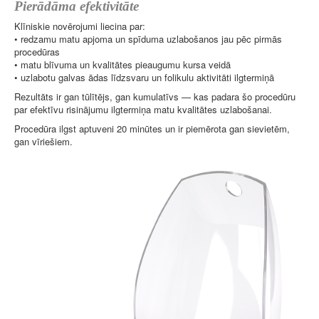
Pierādāma efektivitāte
Klīniskie novērojumi liecina par:
• redzamu matu apjoma un spīduma uzlabošanos jau pēc pirmās
procedūras
• matu blīvuma un kvalitātes pieaugumu kursa veidā
• uzlabotu galvas ādas līdzsvaru un folikulu aktivitāti ilgtermiņā
Rezultāts ir gan tūlītējs, gan kumulatīvs — kas padara šo procedūru
par efektīvu risinājumu ilgtermiņa matu kvalitātes uzlabošanai.
Procedūra ilgst aptuveni 20 minūtes un ir piemērota gan sievietēm,
gan vīriešiem.