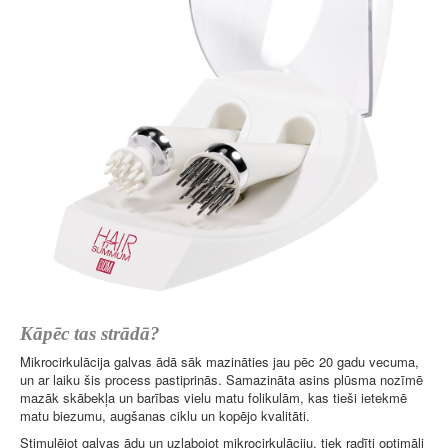
Kāpēc tas strādā?
Mikrocirkulācija galvas ādā sāk mazināties jau pēc 20 gadu vecuma,
un ar laiku šis process pastiprinās. Samazināta asins plūsma nozīmē
mazāk skābekļa un barības vielu matu folikulām, kas tieši ietekmē
matu biezumu, augšanas ciklu un kopējo kvalitāti.
Stimulējot galvas ādu un uzlabojot mikrocirkulāciju, tiek radīti optimāli