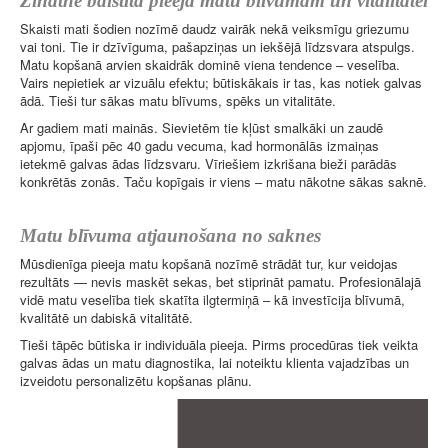
Zinātnē balstīta pieeja matu blīvumam un vitalitātei
Skaisti mati šodien nozīmē daudz vairāk nekā veiksmīgu griezumu
vai toni. Tie ir dzīvīguma, pašapziņas un iekšējā līdzsvara atspulgs.
Matu kopšanā arvien skaidrāk dominē viena tendence – veselība.
Vairs nepietiek ar vizuālu efektu; būtiskākais ir tas, kas notiek galvas
ādā. Tieši tur sākas matu blīvums, spēks un vitalitāte.
Ar gadiem mati mainās. Sievietēm tie kļūst smalkāki un zaudē
apjomu, īpaši pēc 40 gadu vecuma, kad hormonālās izmaiņas
ietekmē galvas ādas līdzsvaru. Vīriešiem izkrišana bieži parādās
konkrētās zonās. Taču kopīgais ir viens – matu nākotne sākas saknē.
Matu blīvuma atjaunošana no saknes
Mūsdienīga pieeja matu kopšanā nozīmē strādāt tur, kur veidojas
rezultāts — nevis maskēt sekas, bet stiprināt pamatu. Profesionālajā
vidē matu veselība tiek skatīta ilgtermiņā – kā investīcija blīvumā,
kvalitātē un dabiskā vitalitātē.
Tieši tāpēc būtiska ir individuāla pieeja. Pirms procedūras tiek veikta
galvas ādas un matu diagnostika, lai noteiktu klienta vajadzības un
izveidotu personalizētu kopšanas plānu.