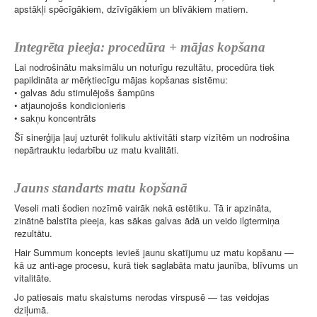
apstākļi spēcīgākiem, dzīvīgākiem un blīvākiem matiem.
Integrēta pieeja: procedūra + mājas kopšana
Lai nodrošinātu maksimālu un noturīgu rezultātu, procedūra tiek
papildināta ar mērķtiecīgu mājas kopšanas sistēmu:
• galvas ādu stimulējošs šampūns
• atjaunojošs kondicionieris
• sakņu koncentrāts
Šī sinerģija ļauj uzturēt folikulu aktivitāti starp vizītēm un nodrošina
nepārtrauktu iedarbību uz matu kvalitāti.
Jauns standarts matu kopšanā
Veseli mati šodien nozīmē vairāk nekā estētiku. Tā ir apzināta,
zinātnē balstīta pieeja, kas sākas galvas ādā un veido ilgtermiņa
rezultātu.
Hair Summum koncepts ievieš jaunu skatījumu uz matu kopšanu —
kā uz anti-age procesu, kurā tiek saglabāta matu jaunība, blīvums un
vitalitāte.
Jo patiesais matu skaistums nerodas virspusē — tas veidojas
dziļumā.