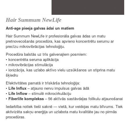
Hair Summum NewLife
Anti-age pieeja galvas ādai un matiem
Hair Summum NewLife ir profesionāla galvas ādas un matu
pretnovecošanās procedūra, kas apvieno koncentrētu serumu ar
precīzu mikrovibrācijas tehnoloģiju.
Procedūra balstās uz trīs galvenajiem posmiem:
• koncentrēta seruma aplikācija
• mikrovibrācijas stimulācija
• ionizācija, kas uzlabo aktīvo vielu uzsūkšanos un stiprina matu
šķiedru
Efektivitātes pamatā ir trīskārša tehnoloģija:
•
Life Influx
– atjauno nervu impulsus galvas ādā
•
Life Inflow
– stimulē mikrocirkulāciju
•
Fiberlife komplekss
– 56 aktīvās sastāvdaļas folikulu atjaunošanai
Iedarbība notiek tieši saknē — vietā, kur veidojas matu blīvums. Tiek
aktivizēta sakņu enerģija un uzlabota matu kvalitāte jau no pirmās
procedūras.