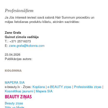
Profesionāļiem
Ja Jūs interesē ieviest savā salonā Hair Summum procedūru un
mājas lietošanas produktu klāstu, aicinām sazināties:
Zane Grafa
Guinot zīmola vadītāja
T.: +371 25716373
E:
23.04.2026
Publikācijas autors:
MAPERA SIA
e-beauty.lv - Ziņas:
Kopšana
|
e-BEAUTY ziņas
|
Profesionālās ziņas
|
Kosmētikas jaunumi
|
Mapera SIA
BEAUTY ZIŅAS
Beauty ziņas
Stils un Mode