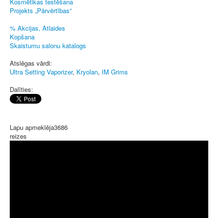
Kosmētikas testēšana
Projekts „Pārvērtības”
% Akcijas, Atlaides
Kopšana
Skaistumu salonu katalogs
Atslēgas vārdi:
Ultra Setting Vaporizer
,
Kryolan
,
IM Grims
Dalīties:
Lapu apmeklēja
3686
reizes