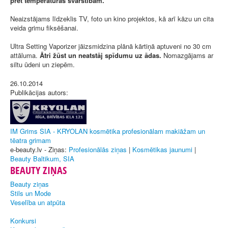
pret temperatūras svārstībām.
Neaizstājams līdzeklis TV, foto un kino projektos, kā arī kāzu un cita
veida grimu fiksēšanai.
Ultra Setting Vaporizer jāizsmidzina plānā kārtiņā aptuveni no 30 cm
attāluma.
Ātri žūst un neatstāj spīdumu uz ādas.
Nomazgājams ar
siltu ūdeni un ziepēm.
26.10.2014
Publikācijas autors:
IM Grims SIA - KRYOLAN kosmētika profesionālam makiāžam un
tēatra grimam
e-beauty.lv - Ziņas:
Profesionālās ziņas
|
Kosmētikas jaunumi
|
Beauty Baltikum, SIA
BEAUTY ZIŅAS
Beauty ziņas
Stils un Mode
Veselība un atpūta
Konkursi