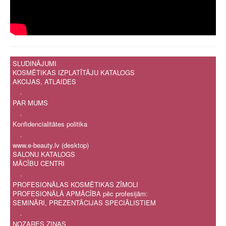
SLUDINĀJUMI
KOSMĒTIKAS IZPLATĪTĀJU KATALOGS
AKCIJAS, ATLAIDES
.
PAR MUMS
.
Konfidencialitātes politika
.
www.e-beauty.lv (desktop)
SALONU KATALOGS
MĀCĪBU CENTRI
.
PROFESIONĀLAS KOSMĒTIKAS ZĪMOLI
PROFESIONĀLĀ APMĀCĪBA pēc profesijām:
SEMINĀRI, PREZENTĀCIJAS SPECIĀLISTIEM
.
NOZARES ZIŅAS